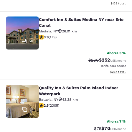
Ver detalles t
$125
total
Comfort Inn & Suites Medina NY near Erie
Comfort Inn & Suites Medina NY nea
Canal
Medina
,
NY
26.01 km
Calificación de 3.94 estrellas. Bueno. 179 reseñas
3.9
(
179
)
50
Ahorra 3 %
$252
Tarifa tachada:
Tarifa reducida:
$260
USD
/noche
Tarifa para socios
Ver detalles to
$287
total
Quality Inn & Suites Palm Island Indoor
Quality Inn & Suites Palm Island In
Waterpark
Batavia
,
NY
43.38 km
Calificación de 2.52 estrellas. Razonable. 2305 reseña
2.5
(
2305
)
21
Ahorra 7 %
$70
Tarifa tachada:
Tarifa reducida
$75
USD
/noche