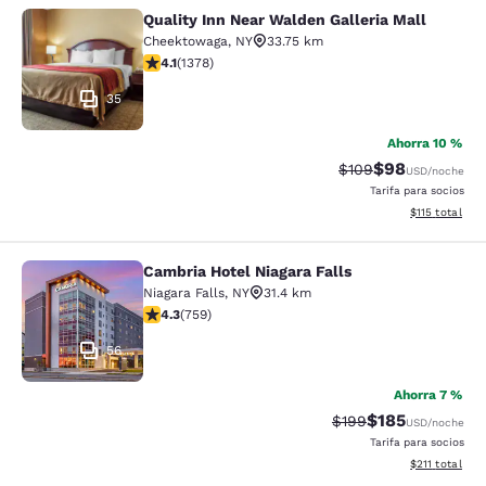
Quality Inn Near Walden Galleria Mall
Quality Inn Near Walden Galleria Ma
Cheektowaga
,
NY
33.75 km
Calificación de 4.12 estrellas. Muy bueno. 1378 reseña
4.1
(
1378
)
35
Ahorra 10 %
$98
Tarifa tachada:
Tarifa reducida
$109
USD
/noche
Tarifa para socios
Ver detalles t
$115
total
Cambria Hotel Niagara Falls
Cambria Hotel Niagara Falls
Niagara Falls
,
NY
31.4 km
Calificación de 4.26 estrellas. Excelente. 759 reseñas
4.3
(
759
)
56
Ahorra 7 %
$185
Tarifa tachada:
Tarifa reducida:
$199
USD
/noche
Tarifa para socios
Ver detalles t
$211
total