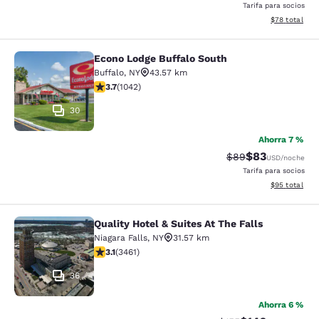
Tarifa para socios
Ver detalles 
$78
total
Econo Lodge Buffalo South
Econo Lodge Buffalo South
Buffalo
,
NY
43.57 km
Calificación de 3.66 estrellas. Bueno. 1042 reseñas
3.7
(
1042
)
30
Ahorra 7 %
$83
Tarifa tachada:
Tarifa reducida
$89
USD
/noche
Tarifa para socios
Ver detalles 
$95
total
Quality Hotel & Suites At The Falls
Quality Hotel & Suites At The Falls
Niagara Falls
,
NY
31.57 km
Calificación de 3.13 estrellas. Bueno. 3461 reseñas
3.1
(
3461
)
36
Ahorra 6 %