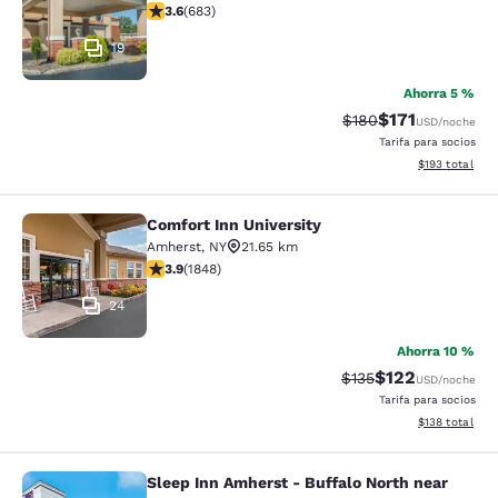
Calificación de 3.59 estrellas. Bueno. 683 reseñas
3.6
(
683
)
19
Ahorra 5 %
$171
Tarifa tachada:
Tarifa reducida:
$180
USD
/noche
Tarifa para socios
Ver detalles t
$193
total
Comfort Inn University
Comfort Inn University
Amherst
,
NY
21.65 km
Calificación de 3.88 estrellas. Bueno. 1848 reseñas
3.9
(
1848
)
24
Ahorra 10 %
$122
Tarifa tachada:
Tarifa reducida:
$135
USD
/noche
Tarifa para socios
Ver detalles t
$138
total
Sleep Inn Amherst - Buffalo North near
Sleep Inn Amherst - Buffalo North n