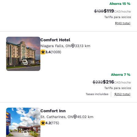
Ahorra 15 %
$119
Tarifa tachada:
Tarifa reducida:
$139
CAD
/noche
Tarifa para socios
Ver detalles t
$140
total
Comfort Hotel
Comfort Hotel
Niagara Falls
,
ON
33.13 km
Calificación de 3.4 estrellas. Bueno. 1009 reseñas
3.4
(
1009
)
38
Ahorra 7 %
$216
Tarifa tachada:
Tarifa reducida:
$232
CAD
/noche
Tarifa para socios
Ver detalles to
Tasas incluidas
$252
total
Comfort Inn
Comfort Inn
St. Catharines
,
ON
45.02 km
Calificación de 4.22 estrellas. Excelente. 175 reseñas
4.2
(
175
)
16