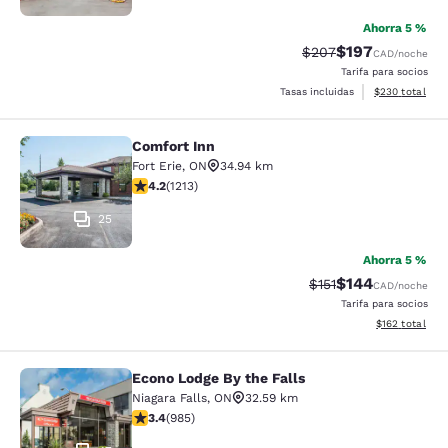
Ahorra 5 %
$197
Tarifa tachada:
Tarifa reducida:
$207
CAD
/noche
Tarifa para socios
Ver detalles to
Tasas incluidas
$230
total
Comfort Inn
Comfort Inn
Fort Erie
,
ON
34.94 km
Calificación de 4.16 estrellas. Muy bueno. 1213 reseñas
4.2
(
1213
)
25
Ahorra 5 %
$144
Tarifa tachada:
Tarifa reducida:
$151
CAD
/noche
Tarifa para socios
Ver detalles t
$162
total
Econo Lodge By the Falls
Econo Lodge By the Falls
Niagara Falls
,
ON
32.59 km
Calificación de 3.37 estrellas. Bueno. 985 reseñas
3.4
(
985
)