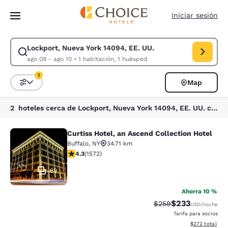
Carga completada
Saltar A Contenido Principal
Iniciar sesión
Lockport, Nueva York 14094, EE. UU.
Modificar búsqueda para Lockport, Nueva York 14094, EE. UU.. Fecha de
ago 09 - ago 10
•
1 habitación, 1 huésped
1
Map
Ordenar y filtrar
1 filtro seleccionado actualmente
2 hoteles cerca de Lockport, Nueva York 14094, EE. UU. coinciden con tus filtros
Curtiss Hotel, an Ascend Collection Hotel
Curtiss Hotel, an Ascend Collection
Buffalo
,
NY
34.71 km
Calificación de 4.32 estrellas. Excelente. 1572 reseñas
4.3
(
1572
)
69
Ahorra 10 %
$233
Tarifa tachada:
Tarifa reducida:
$259
USD
/noche
Tarifa para socios
Ver detalles to
$272
total