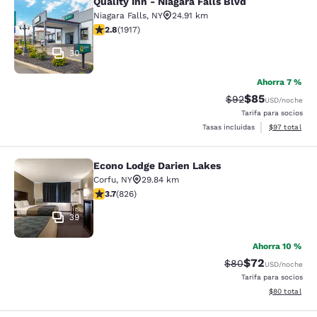
Quality Inn - Niagara Falls Blvd
Quality Inn - Niagara Falls Blvd
Niagara Falls
,
NY
24.91 km
Calificación de 2.8 estrellas. Razonable. 1917 reseñas
2.8
(
1917
)
30
Ahorra 7 %
$85
Tarifa tachada:
Tarifa reducida
$92
USD
/noche
Tarifa para socios
Ver detalles 
Tasas incluidas
$97
total
Econo Lodge Darien Lakes
Econo Lodge Darien Lakes
Corfu
,
NY
29.84 km
Calificación de 3.69 estrellas. Bueno. 826 reseñas
3.7
(
826
)
39
Ahorra 10 %
$72
Tarifa tachada:
Tarifa reducida
$80
USD
/noche
Tarifa para socios
Ver detalles 
$80
total