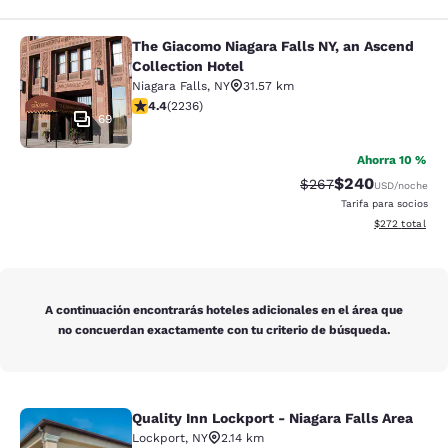
The Giacomo Niagara Falls NY, an Ascend
The Giacomo Niagara Falls NY, an A
Collection Hotel
Niagara Falls
,
NY
31.57 km
Calificación de 4.37 estrellas. Excelente. 2236 reseña
4.4
(
2236
)
69
Ahorra 10 %
$240
Tarifa tachada:
Tarifa reducida:
$267
USD
/noche
Tarifa para socios
Ver detalles to
$272
total
A continuación encontrarás hoteles adicionales en el área que
no concuerdan exactamente con tu criterio de búsqueda.
Quality Inn Lockport - Niagara Falls Area
Quality Inn Lockport - Niagara Falls
Lockport
,
NY
2.14 km