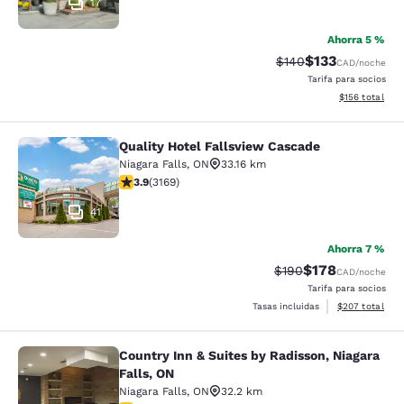
17
Ahorra 5 %
$133
Tarifa tachada:
Tarifa reducida:
$140
CAD
/noche
Tarifa para socios
Ver detalles t
$156
total
Quality Hotel Fallsview Cascade
Quality Hotel Fallsview Cascade
Niagara Falls
,
ON
33.16 km
Calificación de 3.9 estrellas. Bueno. 3169 reseñas
3.9
(
3169
)
41
Ahorra 7 %
$178
Tarifa tachada:
Tarifa reducida:
$190
CAD
/noche
Tarifa para socios
Ver detalles to
Tasas incluidas
$207
total
Country Inn & Suites by Radisson, Niagara
Country Inn & Suites by Radisson, N
Falls, ON
Niagara Falls
,
ON
32.2 km