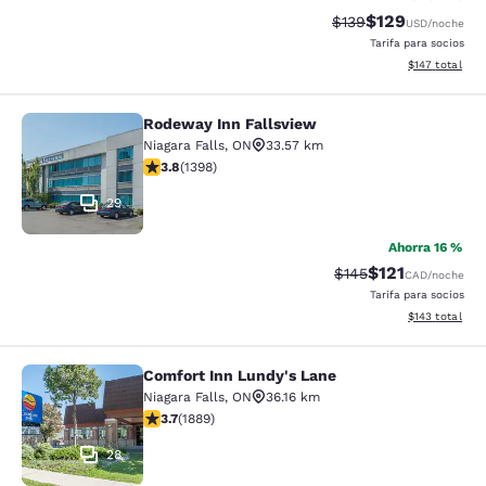
$129
Tarifa tachada:
Tarifa reducida:
$139
USD
/noche
Tarifa para socios
Ver detalles t
$147
total
Rodeway Inn Fallsview
Rodeway Inn Fallsview
Niagara Falls
,
ON
33.57 km
Calificación de 3.84 estrellas. Bueno. 1398 reseñas
3.8
(
1398
)
29
Ahorra 16 %
$121
Tarifa tachada:
Tarifa reducida:
$145
CAD
/noche
Tarifa para socios
Ver detalles t
$143
total
Comfort Inn Lundy's Lane
Comfort Inn Lundy's Lane
Niagara Falls
,
ON
36.16 km
Calificación de 3.67 estrellas. Bueno. 1889 reseñas
3.7
(
1889
)
28