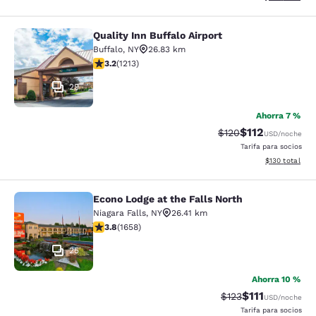
Quality Inn Buffalo Airport
Quality Inn Buffalo Airport
Buffalo
,
NY
26.83 km
Calificación de 3.2 estrellas. Bueno. 1213 reseñas
3.2
(
1213
)
29
Ahorra 7 %
$112
Tarifa tachada:
Tarifa reducida:
$120
USD
/noche
Tarifa para socios
Ver detalles t
$130
total
Econo Lodge at the Falls North
Econo Lodge at the Falls North
Niagara Falls
,
NY
26.41 km
Calificación de 3.77 estrellas. Bueno. 1658 reseñas
3.8
(
1658
)
25
Ahorra 10 %
$111
Tarifa tachada:
Tarifa reducida
$123
USD
/noche
Tarifa para socios