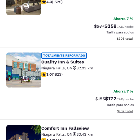
Calificación de 4.32 estrellas. Excelente. 1529 reseñas
4.3
(
1529
)
17
Ahorra 7 %
$258
Tarifa tachada:
Tarifa reducida:
$277
CAD
/noche
Tarifa para socios
Ver detalles to
$303
total
Quality Inn & Suites
TOTALMENTE REFORMADO
Quality Inn & Suites
Niagara Falls
,
ON
32.93 km
Calificación de 2.96 estrellas. Razonable. 1823 reseña
3.0
(
1823
)
65
Ahorra 7 %
$172
Tarifa tachada:
Tarifa reducida:
$185
CAD
/noche
Tarifa para socios
Ver detalles to
$202
total
Comfort Inn Fallsview
Comfort Inn Fallsview
Niagara Falls
,
ON
33.43 km
Calificación de 3.63 estrellas. Bueno. 5446 reseñas