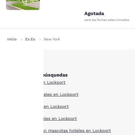
29
Agotada
para las fechas seleccionadas
Inicio
Es Es
New York
Tu
Otras Lockport búsquedas
privacidad
Todos los hoteles en Lockport
es
Estilo boutique hoteles en Lockport
importante
Ofertas de hoteles en Lockport
para
Larga estancia hoteles en Lockport
nosotros.
Hoteles que aceptan mascotas hoteles en Lockport