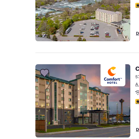
C
D
C
5
A
C
D