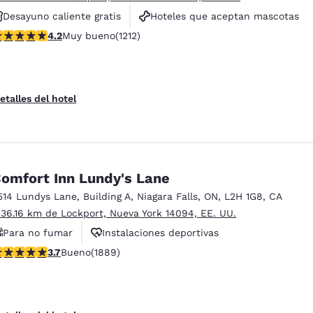
Desayuno caliente gratis
Hoteles que aceptan mascotas
alificación de 4.16 estrellas. Muy bueno. 1212 reseñas
4.2
Muy bueno
(1212)
Para no fumar
etalles del hotel
omfort Inn Lundy's Lane
514 Lundys Lane
,
Building A
,
Niagara Falls
,
ON
,
L2H 1G8
,
CA
 36.16 km de Lockport, Nueva York 14094, EE. UU.
Para no fumar
Instalaciones deportivas
alificación de 3.67 estrellas. Bueno. 1889 reseñas
3.7
Bueno
(1889)
Piscina cubierta