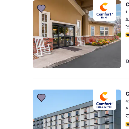
Canada
C
Français
1
Europa
A
Deutschla
Deutsch
C
Spain
English
D
Ireland
English
United Ki
English
C
Asia-Pacífico
4
A
Australia
English
C