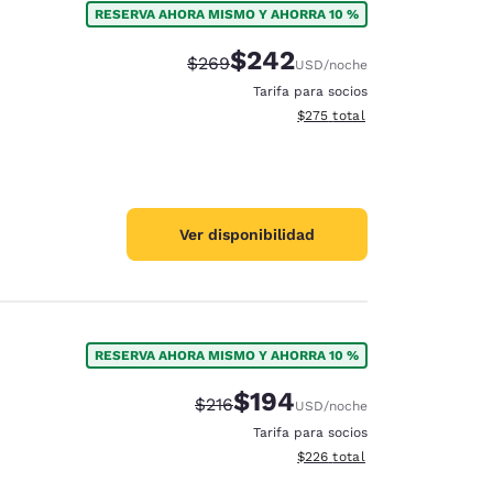
RESERVA AHORA MISMO Y AHORRA 10 %
$242
Tarifa tachada:
Tarifa reducida:
$269
USD
/noche
Tarifa para socios
Ver detalles totales estimado
$275
total
Ver disponibilidad
RESERVA AHORA MISMO Y AHORRA 10 %
$194
Tarifa tachada:
Tarifa reducida:
$216
USD
/noche
d
Tarifa para socios
Ver detalles totales estimado
$226
total