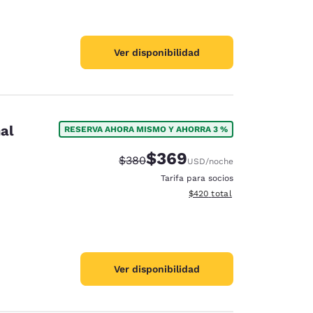
Ver disponibilidad
al
RESERVA AHORA MISMO Y AHORRA 3 %
$369
Tarifa tachada:
Tarifa reducida:
$380
USD
/noche
Tarifa para socios
Ver detalles totales estimado
$420
total
Ver disponibilidad