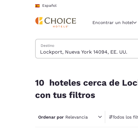
Carga completada
Saltar A Contenido Principal
Español
Encontrar un hotel
Buscar hoteles
Destino
Región y ubicac
España
Español
10 hoteles cerca de Lockport, Nueva York 14094,
Selecciona t
10 hoteles cerca de Loc
América
con tus filtros
United Sta
English
Ordenar por
Relevancia
Todos los fil
América L
1 fil
Português