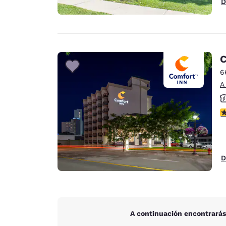
D
C
6
A
C
D
A continuación encontrarás