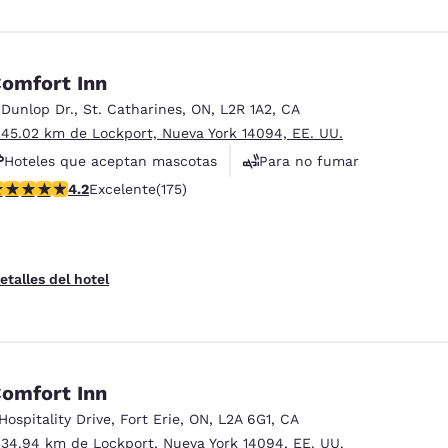
omfort Inn
 Dunlop Dr.
,
St. Catharines
,
ON
,
L2R 1A2
,
CA
 45.02 km de Lockport, Nueva York 14094, EE. UU.
Hoteles que aceptan mascotas
Para no fumar
alificación de 4.22 estrellas. Excelente. 175 reseñas
4.2
Excelente
(175)
Instalaciones deportivas
etalles del hotel
omfort Inn
 Hospitality Drive
,
Fort Erie
,
ON
,
L2A 6G1
,
CA
 34.94 km de Lockport, Nueva York 14094, EE. UU.