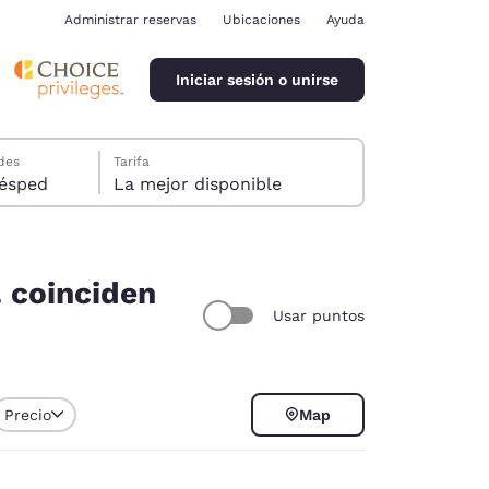
Administrar reservas
Ubicaciones
Ayuda
Iniciar sesión o unirse
des
Tarifa
ión, 1 huésped
La mejor disponible
. coinciden
Usar puntos
ina
Precio
Map