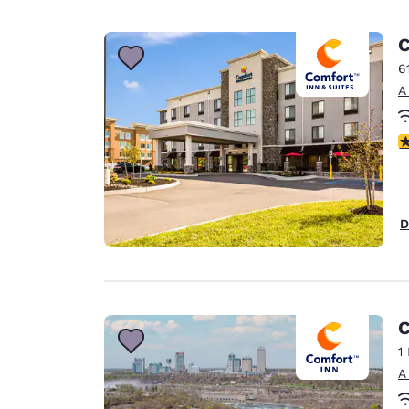
C
6
A
C
D
C
1
A