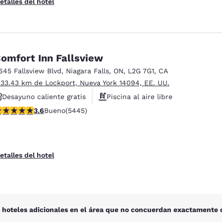
etalles del hotel
omfort Inn Fallsview
645 Fallsview Blvd
,
Niagara Falls
,
ON
,
L2G 7G1
,
CA
 33.43 km de Lockport, Nueva York 14094, EE. UU.
Desayuno caliente gratis
Piscina al aire libre
alificación de 3.63 estrellas. Bueno. 5445 reseñas
3.6
Bueno
(5445)
Piscina cubierta
etalles del hotel
 hoteles adicionales en el área que no concuerdan exactamente c