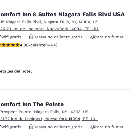
omfort Inn & Suites Niagara Falls Blvd USA
115 Niagara Falls Blvd
,
Niagara Falls
,
NY
,
14304
,
US
 26.23 km de Lockport, Nueva York 14094, EE. UU.
Wifi gratis
Desayuno caliente gratis
Para no fumar
alificación de 4.35 estrellas. Excelente. 1464 reseñas
4.3
Excelente
(1464)
etalles del hotel
omfort Inn The Pointe
 Prospect Pointe
,
Niagara Falls
,
NY
,
14303
,
US
 31.72 km de Lockport, Nueva York 14094, EE. UU.
Wifi gratis
Desayuno caliente gratis
Para no fumar