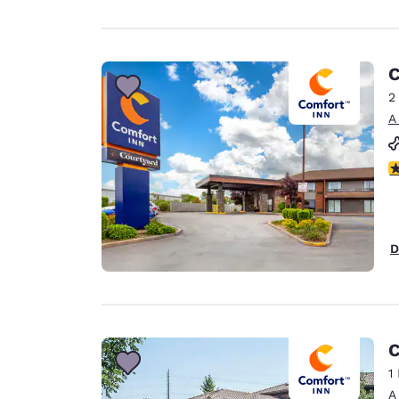
C
2
A
C
D
C
1
A