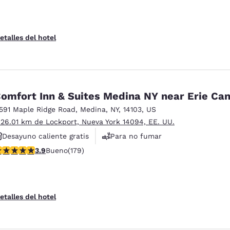
etalles del hotel
omfort Inn & Suites Medina NY near Erie Can
1591 Maple Ridge Road
,
Medina
,
NY
,
14103
,
US
 26.01 km de Lockport, Nueva York 14094, EE. UU.
Desayuno caliente gratis
Para no fumar
alificación de 3.94 estrellas. Bueno. 179 reseñas
3.9
Bueno
(179)
Instalaciones deportivas
etalles del hotel