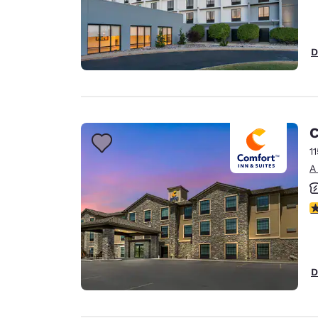
D
C
1
A
C
D