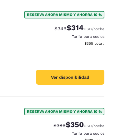
RESERVA AHORA MISMO Y AHORRA 10 %
$314
Tarifa tachada:
Tarifa reducida:
$349
USD
/noche
Tarifa para socios
Ver detalles totales estimado
$355
total
Ver disponibilidad
RESERVA AHORA MISMO Y AHORRA 10 %
$350
Tarifa tachada:
Tarifa reducida:
$389
USD
/noche
Tarifa para socios
Ver detalles totales estimado