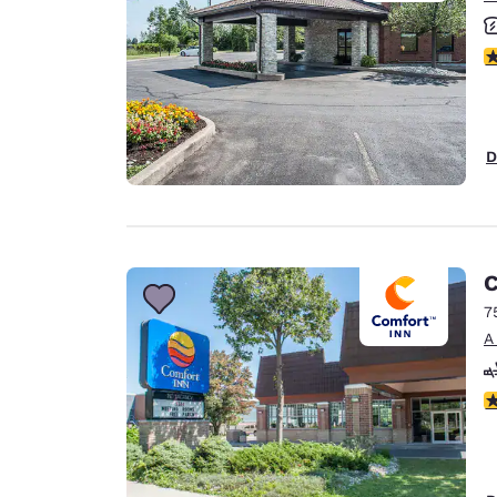
C
D
C
7
A
C