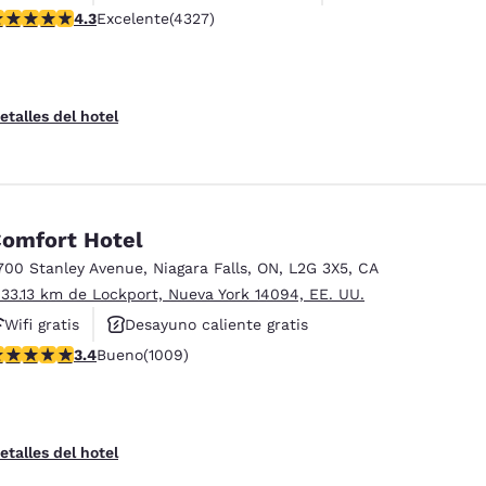
alificación de 4.3 estrellas. Excelente. 4327 reseñas
4.3
Excelente
(4327)
etalles del hotel
omfort Hotel
700 Stanley Avenue
,
Niagara Falls
,
ON
,
L2G 3X5
,
CA
 33.13 km de Lockport, Nueva York 14094, EE. UU.
Wifi gratis
Desayuno caliente gratis
alificación de 3.4 estrellas. Bueno. 1009 reseñas
3.4
Bueno
(1009)
Hoteles que aceptan mascotas
etalles del hotel