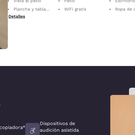
Vista al patio
Patio
Escritorio con sill
Plancha y tabla de planchar
WiFi gratis
Ropa de cama 
Detalles
)
Dispositivos de
copiadora*
audición asistida