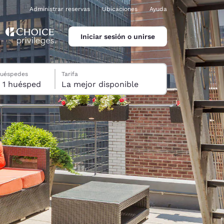
Administrar reservas
Ubicaciones
Ayuda
Iniciar sesión o unirse
huéspedes
Tarifa
1 habitación, 1 huésped
La mejor disponible
ina