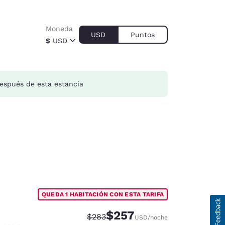
Moneda
USD
Puntos
$
USD
espués de esta estancia
QUEDA 1 HABITACIÓN CON ESTA TARIFA
$257
Tarifa tachada:
Tarifa reducida:
$283
USD
/noche