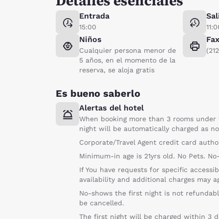
Detalles esenciales
Entrada
Sal
15:00
11:0
Niños
Fa
Cualquier persona menor de
(21
5 años, en el momento de la
reserva, se aloja gratis
Es bueno saberlo
Alertas del hotel
When booking more than 3 rooms under t
night will be automatically charged as no
Corporate/Travel Agent credit card autho
Minimum-in age is 21yrs old. No Pets. No
If You have requests for specific accessi
availability and additional charges may a
No-shows the first night is not refundabl
be cancelled.
The first night will be charged within 3 