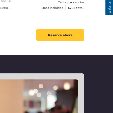
a ergonómica
Tarifa para socios
mejorada
Ver detalles totales estimado
Tasas incluidas
$295
total
Reserva ahora