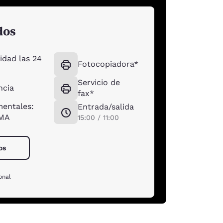
dos
idad las 24
Fotocopiadora*
Servicio de
ncia
fax*
mentales:
Entrada/salida
EMA
15:00 / 11:00
os
onal