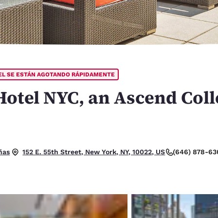
México
Mexico
Español
English
nd
Germany
España
English
Español
TEL SE ESTÁN AGOTANDO RÁPIDAMENTE
France
France
Français
English
Hotel NYC, an Ascend Coll
Italia
Italy
Italiano
English
ngdom
rellas. Excelente.
ñas
(646) 878-63
152 E. 55th Street, New York, NY, 10022, US
India
New Zealan
English
English