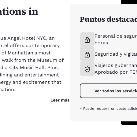
tions in
Puntos destaca
Personal de segur
Blue Angel Hotel NYC, an
horas
otel offers contemporary
 of Manhattan's most
Seguridad y vigila
te walk from the Museum of
Viajeros guberna
io City Music Hall. Plus,
Aprobado por F
 dining and entertainment
nergy and excitement that
nation.
Ver todos los servici
Leer más
* Puede requerir un coste adici