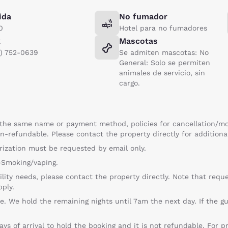
ida
No fumador
0
Hotel para no fumadores
x
Mascotas
2) 752-0639
Se admiten mascotas: No
General: Solo se permiten
animales de servicio, sin
cargo.
he same name or payment method, policies for cancellation/mod
n-refundable. Please contact the property directly for additiona
rization must be requested by email only.
-Smoking/vaping.
bility needs, please contact the property directly. Note that re
pply.
e. We hold the remaining nights until 7am the next day. If the gu
days of arrival to hold the booking and it is not refundable. For