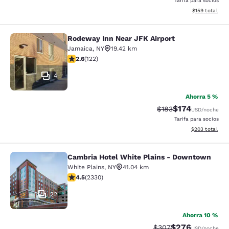
Tarifa para socios
Ver detalles t
$159
total
Rodeway Inn Near JFK Airport
Rodeway Inn Near JFK Airport
Jamaica
,
NY
19.42 km
Calificación de 2.57 estrellas. Razonable. 122 reseñas
2.6
(
122
)
4
Ahorra 5 %
$174
Tarifa tachada:
Tarifa reducida:
$183
USD
/noche
Tarifa para socios
Ver detalles to
$203
total
Cambria Hotel White Plains - Downtown
Cambria Hotel White Plains - Dow
White Plains
,
NY
41.04 km
Calificación de 4.54 estrellas. Excelente. 2330 reseña
4.5
(
2330
)
22
Ahorra 10 %
$276
Tarifa tachada:
Tarifa reducida:
$307
USD
/noche