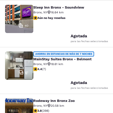
Sleep Inn Bronx - Soundview
Sleep Inn Bronx - Soundview
Bronx
,
NY
16.64 km
Aún no hay reseñas
Aún no hay reseñas
40
Agotada
para las fechas seleccionadas
MainStay Suites Bronx - Belmont
AHORRA EN ESTANCIAS DE MÁS DE 7 NOCHES
MainStay Suites Bronx - Belmont
Bronx
,
NY
18.61 km
Calificación de 4.43 estrellas. Excelente. 7 reseñas
4.4
(
7
)
21
Agotada
para las fechas seleccionadas
Rodeway Inn Bronx Zoo
Rodeway Inn Bronx Zoo
Bronx
,
NY
20.58 km
Calificación de 3.82 estrellas. Bueno. 398 reseñas
3.8
(
398
)