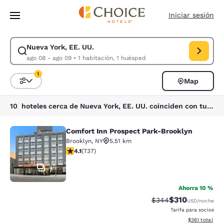
Carga completada
Saltar A Contenido Principal
Iniciar sesión
Nueva York, EE. UU.
Modificar búsqueda para Nueva York, EE. UU.. Fecha de entrada ago 08,
ago 08 - ago 09
•
1 habitación, 1 huésped
1
Map
Ordenar y filtrar
1 filtro seleccionado actualmente
10 hoteles cerca de Nueva York, EE. UU. coinciden con tus filtros
Comfort Inn Prospect Park-Brooklyn
Comfort Inn Prospect Park-Brookly
Brooklyn
,
NY
5.51 km
Calificación de 4.06 estrellas. Muy bueno. 737 reseñas
4.1
(
737
)
45
Ahorra 10 %
$310
Tarifa tachada:
Tarifa reducida:
$344
USD
/noche
Tarifa para socios
Ver detalles t
$361
total