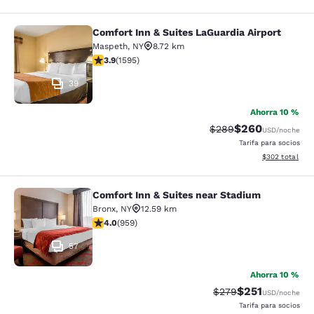
Comfort Inn & Suites LaGuardia Airport
Comfort Inn & Suites LaGuardia Airp
Maspeth
,
NY
8.72 km
Calificación de 3.9 estrellas. Bueno. 1595 reseñas
3.9
(
1595
)
39
Ahorra 10 %
$260
Tarifa tachada:
Tarifa reducida:
$289
USD
/noche
Tarifa para socios
Ver detalles to
$302
total
Comfort Inn & Suites near Stadium
Comfort Inn & Suites near Stadium
Bronx
,
NY
12.59 km
Calificación de 3.98 estrellas. Bueno. 959 reseñas
4.0
(
959
)
57
Ahorra 10 %
$251
Tarifa tachada:
Tarifa reducida:
$279
USD
/noche
Tarifa para socios