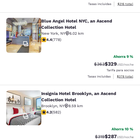
Ver detalles t
Tasas incluidas
$316
total
Blue Angel Hotel NYC, an Ascend
Blue Angel Hotel NYC, an Ascend Col
Collection Hotel
New York
,
NY
6.02 km
Calificación de 4.38 estrellas. Excelente. 778 reseñas
4.4
(
778
)
30
Ahorra 9 %
$329
Tarifa tachada:
Tarifa reducida:
$363
USD
/noche
Tarifa para socios
Ver detalles to
Tasas incluidas
$378
total
Insignia Hotel Brooklyn, an Ascend
Insignia Hotel Brooklyn, an Ascend 
Collection Hotel
Brooklyn
,
NY
8.59 km
Calificación de 4.18 estrellas. Muy bueno. 582 reseñas
4.2
(
582
)
63
Ahorra 10 %
$287
Tarifa tachada:
Tarifa reducida:
$319
USD
/noche