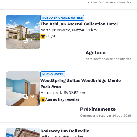
para las fechas seleccionadas
The Ashi, an Ascend Collection Hote
NUEVO EN CHOICE HOTELS
The Ashi, an Ascend Collection Hotel
North Brunswick
,
NJ
48.01 km
Calificación de 5 estrellas. Excepcional. 20 reseñas
5.0
(
20
)
33
Agotada
para las fechas seleccionadas
WoodSpring Suites Woodbridge Menl
NUEVO HOTEL
WoodSpring Suites Woodbridge Menlo
Park Area
Metuchen
,
NJ
32.52 km
26
Aún no hay reseñas
Aún no hay reseñas
Próximamente
Comenzar a reservar
24 oct. 2026
Rodeway Inn Belleville
Rodeway Inn Belleville