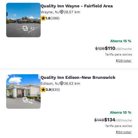
Quality Inn Wayne - Fairfield Area
Quality Inn Wayne - Fairfield Area
Wayne
,
NJ
28.57 km
Calificación de 1.75 estrellas. Razonable. 386 reseñas
1.8
(
386
)
42
Ahorra 15 %
$110
Tarifa tachada:
Tarifa reducida:
$129
USD
/noche
Tarifa para socios
Ver detalles t
$129
total
Quality Inn Edison-New Brunswick
Quality Inn Edison-New Brunswick
Edison
,
NJ
36.53 km
Calificación de 3.89 estrellas. Bueno. 830 reseñas
3.9
(
830
)
49
Ahorra 10 %
$134
Tarifa tachada:
Tarifa reducida:
$149
USD
/noche
Tarifa para socios
Ver detalles t
$154
total