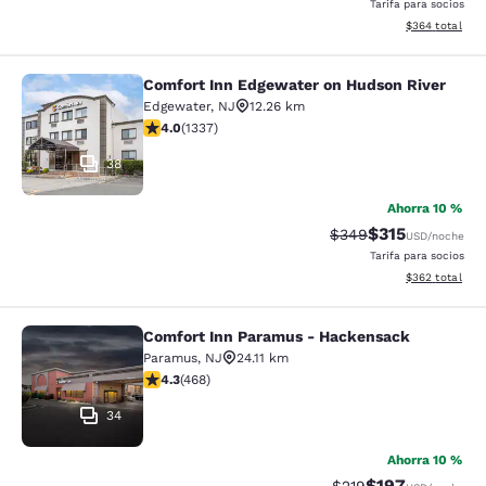
Tarifa para socios
Ver detalles to
$364
total
Comfort Inn Edgewater on Hudson River
Comfort Inn Edgewater on Hudson R
Edgewater
,
NJ
12.26 km
Calificación de 4.02 estrellas. Muy bueno. 1337 reseña
4.0
(
1337
)
38
Ahorra 10 %
$315
Tarifa tachada:
Tarifa reducida:
$349
USD
/noche
Tarifa para socios
Ver detalles to
$362
total
Comfort Inn Paramus - Hackensack
Comfort Inn Paramus - Hackensack
Paramus
,
NJ
24.11 km
Calificación de 4.29 estrellas. Excelente. 468 reseñas
4.3
(
468
)
34
Ahorra 10 %
$197
Tarifa tachada:
Tarifa reducida: