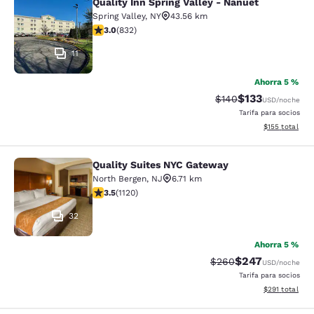
Quality Inn Spring Valley - Nanuet
Quality Inn Spring Valley - Nanuet
Spring Valley
,
NY
43.56 km
Calificación de 3 estrellas. Razonable. 832 reseñas
3.0
(
832
)
11
Ahorra 5 %
$133
Tarifa tachada:
Tarifa reducida:
$140
USD
/noche
Tarifa para socios
Ver detalles t
$155
total
Quality Suites NYC Gateway
Quality Suites NYC Gateway
North Bergen
,
NJ
6.71 km
Calificación de 3.54 estrellas. Bueno. 1120 reseñas
3.5
(
1120
)
32
Ahorra 5 %
$247
Tarifa tachada:
Tarifa reducida:
$260
USD
/noche
Tarifa para socios
Ver detalles t
$291
total