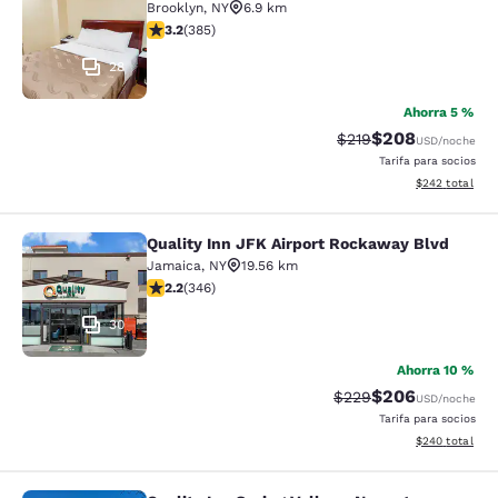
Brooklyn
,
NY
6.9 km
Calificación de 3.21 estrellas. Bueno. 385 reseñas
3.2
(
385
)
28
Ahorra 5 %
$208
Tarifa tachada:
Tarifa reducida:
$219
USD
/noche
Tarifa para socios
Ver detalles to
$242
total
Quality Inn JFK Airport Rockaway Blvd
Quality Inn JFK Airport Rockaway B
Jamaica
,
NY
19.56 km
Calificación de 2.24 estrellas. Razonable. 346 reseñas
2.2
(
346
)
30
Ahorra 10 %
$206
Tarifa tachada:
Tarifa reducida:
$229
USD
/noche
Tarifa para socios
Ver detalles to
$240
total