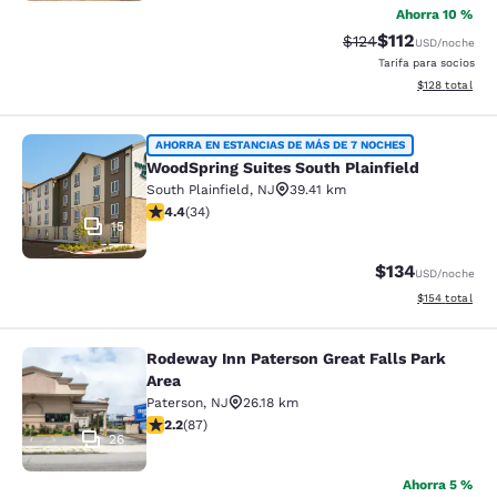
Ahorra 10 %
$112
Tarifa tachada:
Tarifa reducida:
$124
USD
/noche
Tarifa para socios
Ver detalles t
$128
total
WoodSpring Suites South Plainfield
AHORRA EN ESTANCIAS DE MÁS DE 7 NOCHES
WoodSpring Suites South Plainfield
South Plainfield
,
NJ
39.41 km
Calificación de 4.38 estrellas. Excelente. 34 reseñas
4.4
(
34
)
15
$134
USD
/noche
Ver detalles t
$154
total
Rodeway Inn Paterson Great Falls Park
Rodeway Inn Paterson Great Falls P
Area
Paterson
,
NJ
26.18 km
Calificación de 2.18 estrellas. Razonable. 87 reseñas
2.2
(
87
)
26
Ahorra 5 %