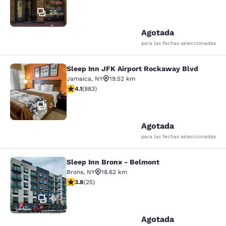
28
Agotada
para las fechas seleccionadas
Sleep Inn JFK Airport Rockaway Blvd
Sleep Inn JFK Airport Rockaway Blv
Jamaica
,
NY
19.52 km
Calificación de 4.11 estrellas. Muy bueno. 883 reseñas
4.1
(
883
)
24
Agotada
para las fechas seleccionadas
Sleep Inn Bronx - Belmont
Sleep Inn Bronx - Belmont
Bronx
,
NY
18.62 km
Calificación de 3.76 estrellas. Bueno. 25 reseñas
3.8
(
25
)
13
Agotada