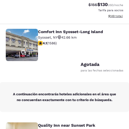
$130
Tarifa tachada:
Tarifa reducida:
$156
USD
/noche
Tarifa para socios
Ver detalles t
$149
total
Comfort Inn Syosset-Long Island
Comfort Inn Syosset-Long Island
Syosset
,
NY
42.66 km
Calificación de 4.11 estrellas. Muy bueno. 1586 reseñas
4.1
(
1586
)
34
Agotada
para las fechas seleccionadas
A continuación encontrarás hoteles adicionales en el área que
no concuerdan exactamente con tu criterio de búsqueda.
Quality Inn near Sunset Park
Quality Inn near Sunset Park