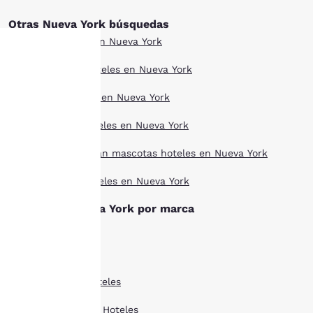
Otras Nueva York búsquedas
Todos los hoteles en Nueva York
Estilo boutique hoteles en Nueva York
Tu
Ofertas de hoteles en Nueva York
privacidad
Larga estancia hoteles en Nueva York
es
Hoteles que aceptan mascotas hoteles en Nueva York
importante
Mejor valorado hoteles en Nueva York
para
Hoteles en Nueva York por marca
nosotros.
Ascend Hoteles
Cambria Hoteles
Nuestro sitio web utiliza
cookies, incluidas cookies
Comfort Suites Hoteles
de terceros, con fines de
rendimiento y para
Country Inn Suites Hoteles