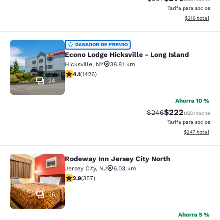
Tarifa para socios
Ver detalles t
$316
total
Econo Lodge Hicksville - Long Islan
GANADOR DE PREMIO
Econo Lodge Hicksville - Long Island
Hicksville
,
NY
38.81 km
Calificación de 4.06 estrellas. Muy bueno. 1426 reseña
4.1
(
1426
)
24
Ahorra 10 %
$222
Tarifa tachada:
Tarifa reducida:
$246
USD
/noche
Tarifa para socios
Ver detalles to
$247
total
Rodeway Inn Jersey City North
Rodeway Inn Jersey City North
Jersey City
,
NJ
6.03 km
Calificación de 2.87 estrellas. Razonable. 357 reseñas
2.9
(
357
)
26
Ahorra 5 %