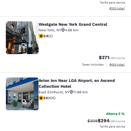
Tarifa para socios
Ver detalles to
$333
total
Westgate New York Grand Central
Westgate New York Grand Central
New York
,
NY
4.68 km
Calificación de 2.5 estrellas. Razonable. 2 reseñas
2.5
(
2
)
50
$371
USD
/noche
Ver detalles to
Tasas incluidas
$424
total
Avion Inn Near LGA Airport, an Ascend
Avion Inn Near LGA Airport, an Asce
Collection Hotel
East Elmhurst
,
NY
11.68 km
Calificación de 3.14 estrellas. Bueno. 405 reseñas
3.1
(
405
)
27
Ahorra 5 %
$294
Tarifa tachada:
Tarifa reducida:
$309
USD
/noche
Tarifa para socios