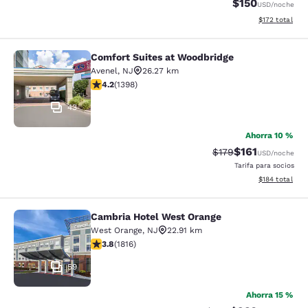
$150
USD
/noche
Ver detalles t
$172
total
Comfort Suites at Woodbridge
Comfort Suites at Woodbridge
Avenel
,
NJ
26.27 km
Calificación de 4.18 estrellas. Muy bueno. 1398 reseña
4.2
(
1398
)
43
Ahorra 10 %
$161
Tarifa tachada:
Tarifa reducida:
$179
USD
/noche
Tarifa para socios
Ver detalles t
$184
total
Cambria Hotel West Orange
Cambria Hotel West Orange
West Orange
,
NJ
22.91 km
Calificación de 3.84 estrellas. Bueno. 1816 reseñas
3.8
(
1816
)
59
Ahorra 15 %