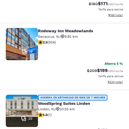
$171
Tarifa tachada:
Tarifa reducida:
$180
USD
/noche
Tarifa para socios
Ver detalles t
$199
total
Rodeway Inn Meadowlands
Rodeway Inn Meadowlands
Secaucus
,
NJ
9.92 km
Calificación de 2.55 estrellas. Razonable. 504 reseñas
2.5
(
504
)
19
Ahorra 5 %
$199
Tarifa tachada:
Tarifa reducida:
$209
USD
/noche
Tarifa para socios
Ver detalles to
$234
total
WoodSpring Suites Linden
AHORRA EN ESTANCIAS DE MÁS DE 7 NOCHES
WoodSpring Suites Linden
Linden
,
NJ
20.55 km
Calificación de 5 estrellas. Excepcional. 1 reseña
5.0
(
1
)
29