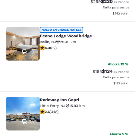
$230
Tarifa tachada:
Tarifa reducida:
$269
USD
/noche
Tarifa para socios
Ver detalles to
$262
total
Econo Lodge Woodbridge
NUEVO EN CHOICE HOTELS
Econo Lodge Woodbridge
Iselin
,
NJ
29.49 km
Calificación de 4.34 estrellas. Excelente. 82 reseñas
4.3
(
82
)
39
Ahorra 19 %
$134
Tarifa tachada:
Tarifa reducida:
$165
USD
/noche
Tarifa para socios
Ver detalles t
$153
total
Rodeway Inn Capri
Rodeway Inn Capri
Little Ferry
,
NJ
15.93 km
Calificación de 2.56 estrellas. Razonable. 348 reseñas
2.6
(
348
)
23
Ahorra 5 %