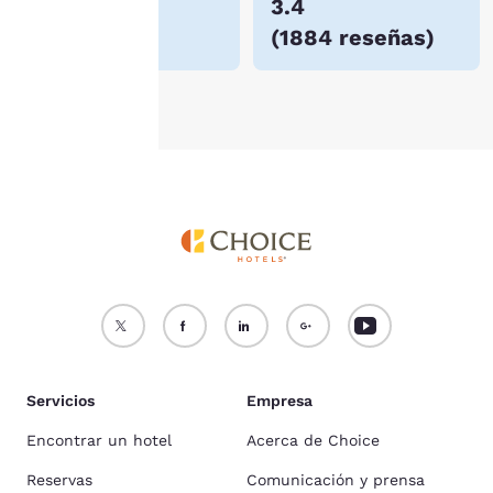
$75
3.4
nuestra
Política de
(
1884 reseñas
)
cookies
.
Aceptar todas las cookies
Rechazar todas las cookie
Servicios
Empresa
Encontrar un hotel
Acerca de Choice
Reservas
Comunicación y prensa