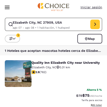
Carga completada
Saltar A Contenido Principal
Iniciar sesión
Elizabeth City, NC 27909, USA
Modificar búsqueda para Elizabeth City, NC 27909, USA. Fecha de entra
ago 07 - ago 08
•
1 habitación, 1 huésped
1
Map
Ordenar y filtrar
1 filtro seleccionado actualmente
1 Hoteles que aceptan mascotas hoteles cerca de Elizabeth City, NC 27909, USA coinciden con tus filtros
Quality Inn Elizabeth City near University
Quality Inn Elizabeth City near Univ
Elizabeth City
,
NC
0.31 km
Calificación de 2.89 estrellas. Razonable. 762 reseñas
2.9
(
762
)
28
Ahorra 5 %
$75
Tarifa tachada:
Tarifa reducida
$79
USD
/noche
Tarifa para socios
Ver detalles 
$85
total