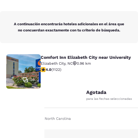
A continuación encontrarás hoteles adicionales en el área que
no concuerdan exactamente con tu criterio de búsqueda.
Comfort Inn Elizabeth City near University
Comfort Inn Elizabeth City near Univ
Elizabeth City
,
NC
0.96 km
Calificación de 3.98 estrellas. Bueno. 1122 reseñas
4.0
(
1122
)
30
Agotada
para las fechas seleccionadas
Inicio
Es Es
North Carolina
Tu