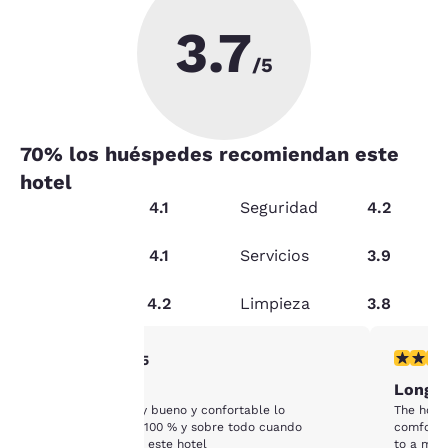
3.7
/5
70
% los huéspedes recomiendan este
hotel
Servicio
4.1
Seguridad
4.2
Relación
calidad-
4.1
Servicios
3.9
Tu
precio
Condición
4.2
Limpieza
3.8
privacidad
es
Calificación de 4 estrellas. Muy bueno. 1 reseña
Calificac
4/5
Me gusto
Long 
importante
El hotel está muy bueno y confortable lo
The hote
recomendaría al 100 % y sobre todo cuando
comforta
para
regrese volveré a este hotel
to a mai