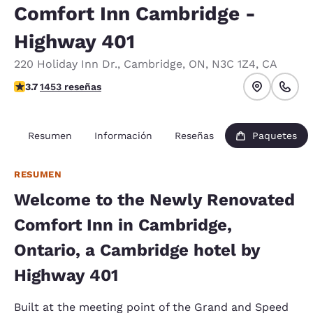
Comfort Inn Cambridge -
Highway 401
220 Holiday Inn Dr.
,
Cambridge
,
ON
,
N3C 1Z4
,
CA
Calificación de 3.66 estrellas. Bueno.
3.7
1453 reseñas
Resumen
Información
Reseñas
Paquetes
RESUMEN
Welcome to the Newly Renovated
Comfort Inn in Cambridge,
Ontario, a Cambridge hotel by
Highway 401
Built at the meeting point of the Grand and Speed