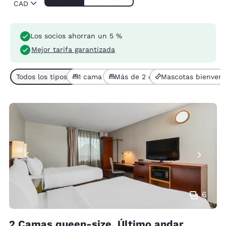
CAD
Los socios ahorran un 5 %
Mejor tarifa garantizada
Todos los tipos de habitaciones (6)
1 cama (3)
Más de 2 camas (3)
Mascotas bienveni
6
2 Camas queen-size, Último andar