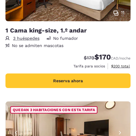
11
1 Cama king-size, 1.º andar
3 huéspedes
No fumador
No se admiten mascotas
$170
Tarifa tachada:
Tarifa reducida:
$179
CAD
/noche
Ver detalles 
Tarifa para socios
$200
total
Reserva ahora
QUEDAN 3 HABITACIONES CON ESTA TARIFA