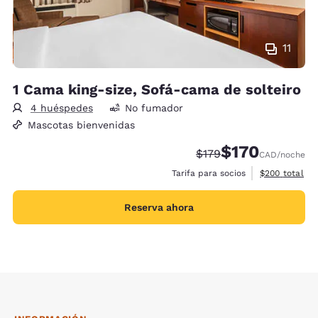
11
1 Cama king-size, Sofá-cama de solteiro
4 huéspedes
No fumador
Mascotas bienvenidas
$170
Tarifa tachada:
Tarifa reducida:
$179
CAD
/noche
Ver detalles 
Tarifa para socios
$200
total
Reserva ahora