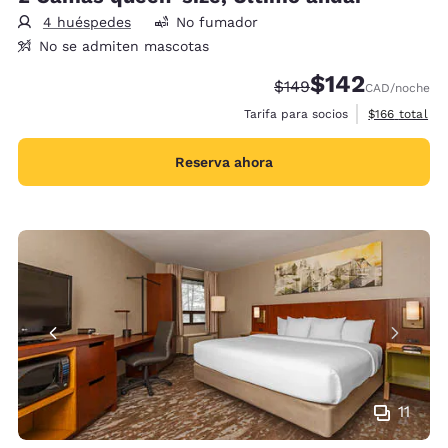
4 huéspedes
No fumador
No se admiten mascotas
$142
Tarifa tachada:
Tarifa reducida:
$149
CAD
/noche
Ver detalles 
Tarifa para socios
$166
total
Reserva ahora
11