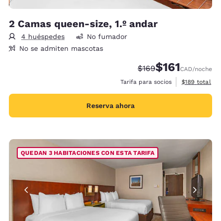
2 Camas queen-size, 1.º andar
4 huéspedes
No fumador
No se admiten mascotas
$161
Tarifa tachada:
Tarifa reducida:
$169
CAD
/noche
Ver detalles 
Tarifa para socios
$189
total
Reserva ahora
QUEDAN 3 HABITACIONES CON ESTA TARIFA