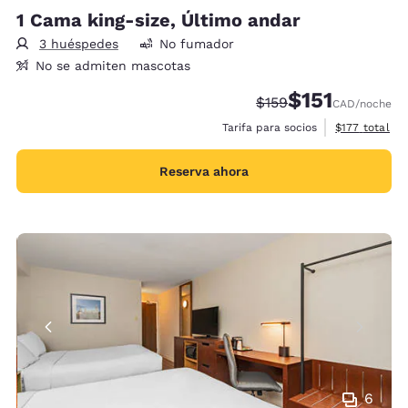
1 Cama king-size, Último andar
3 huéspedes
No fumador
No se admiten mascotas
$151
Tarifa tachada:
Tarifa reducida:
$159
CAD
/noche
Ver detalles 
Tarifa para socios
$177
total
Reserva ahora
6