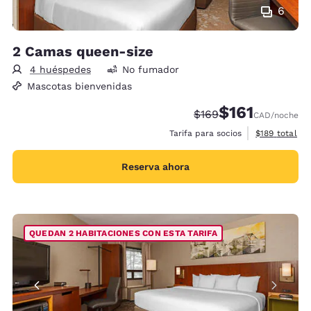
6
2 Camas queen-size
4 huéspedes
No fumador
Mascotas bienvenidas
$161
Tarifa tachada:
Tarifa reducida:
$169
CAD
/noche
Ver detalles 
Tarifa para socios
$189
total
Reserva ahora
QUEDAN 2 HABITACIONES CON ESTA TARIFA