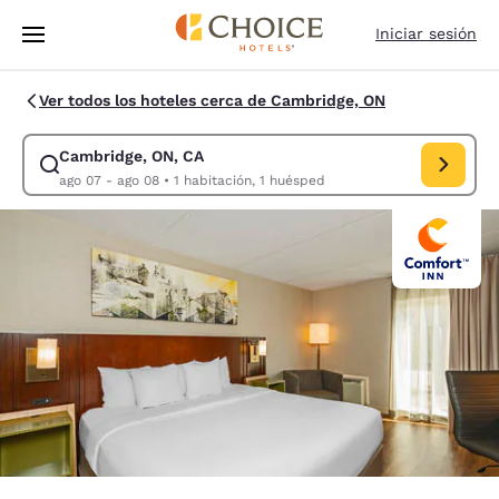
Carga completada
Saltar A Contenido Principal
Iniciar sesión
Ver todos los hoteles cerca de Cambridge, ON
Cambridge, ON, CA
Modificar búsqueda para Cambridge, ON, CA. Fecha de entrada ago 07, 
ago 07 - ago 08
•
1 habitación, 1 huésped