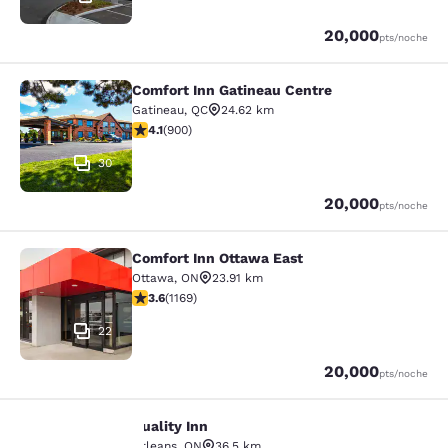
Puntos
20,000
pts
/noche
Comfort Inn Gatineau Centre
Comfort Inn Gatineau Centre
Gatineau
,
QC
24.62 km
Calificación de 4.1 estrellas. Muy bueno. 900 reseñas
4.1
(
900
)
30
Puntos
20,000
pts
/noche
Comfort Inn Ottawa East
Comfort Inn Ottawa East
Ottawa
,
ON
23.91 km
Calificación de 3.56 estrellas. Bueno. 1169 reseñas
3.6
(
1169
)
22
Puntos
20,000
pts
/noche
Quality Inn
Quality Inn
Orleans
,
ON
36.5 km