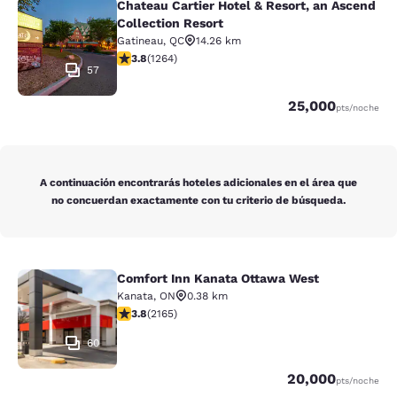
Chateau Cartier Hotel & Resort, an Ascend
Chateau Cartier Hotel & Resort, an 
Collection Resort
Gatineau
,
QC
14.26 km
Calificación de 3.84 estrellas. Bueno. 1264 reseñas
3.8
(
1264
)
57
Puntos
25,000
pts
/noche
A continuación encontrarás hoteles adicionales en el área que
no concuerdan exactamente con tu criterio de búsqueda.
Comfort Inn Kanata Ottawa West
Comfort Inn Kanata Ottawa West
Kanata
,
ON
0.38 km
Calificación de 3.84 estrellas. Bueno. 2165 reseñas
3.8
(
2165
)
60
Puntos
20,000
pts
/noche