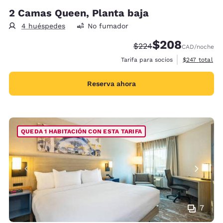
2 Camas Queen, Planta baja
4 huéspedes
No fumador
$208
Tarifa tachada:
Tarifa reducida:
$224
CAD
/noche
Ver detalles 
Tarifa para socios
$247
total
Reserva ahora
QUEDA 1 HABITACIÓN CON ESTA TARIFA
7