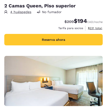
2 Camas Queen, Piso superior
4 huéspedes
No fumador
$194
Tarifa tachada:
Tarifa reducida:
$209
CAD
/noche
Ver detalles 
Tarifa para socios
$231
total
Reserva ahora
5