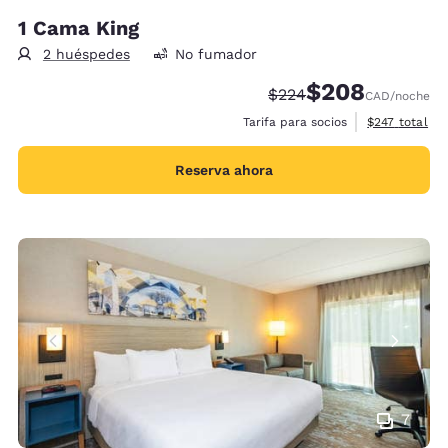
1 Cama King
2 huéspedes
No fumador
$208
Tarifa tachada:
Tarifa reducida:
$224
CAD
/noche
Ver detalles 
Tarifa para socios
$247
total
Reserva ahora
7