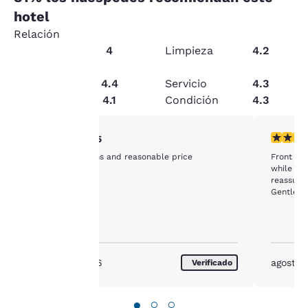
hotel
Relación
calidad-
4
Limpieza
4.2
precio
Seguridad
4.4
Servicio
4.3
Tu
Servicios
4.1
Condición
4.3
privacidad
Calificación de 5 estrellas. Excepcional. 1 reseña
Calificac
5/5
es
Clean quiet rooms and reasonable price
Front de
while boo
importante
reassurin
Gentlema
para
does an 
clean an
nosotros.
agosto de 2026
agosto 
Verificado
Nuestro sitio web utiliza
cookies, incluidas cookies
●
○
○
de terceros, con fines de