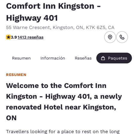
Comfort Inn Kingston -
Highway 401
55 Warne Crescent
,
Kingston
,
ON
,
K7K 6Z5
,
CA
Calificación de 3.92 estrellas. Bueno.
3.9
1413 reseñas
Resumen
Información
Reseñas
Paquetes
RESUMEN
Welcome to the Comfort Inn
Kingston - Highway 401, a newly
renovated Hotel near Kingston,
ON
Travellers looking for a place to rest on the long