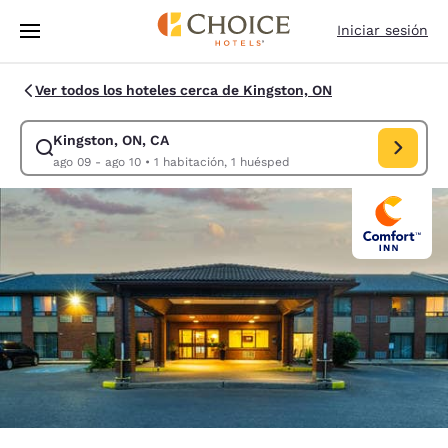
Carga completada
Saltar A Contenido Principal
Iniciar sesión
Ver todos los hoteles cerca de Kingston, ON
Kingston, ON, CA
Modificar búsqueda para Kingston, ON, CA. Fecha de entrada ago 09, fe
ago 09 - ago 10
•
1 habitación, 1 huésped