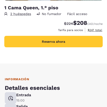
1 Cama Queen, 1.° piso
2 huéspedes
No fumador
Fácil acceso
$208
Tarifa tachada:
Tarifa reducida:
$224
CAD
/noche
Ver detalles 
Tarifa para socios
$247
total
Reserva ahora
INFORMACIÓN
Detalles esenciales
Entrada
15:00
Salida