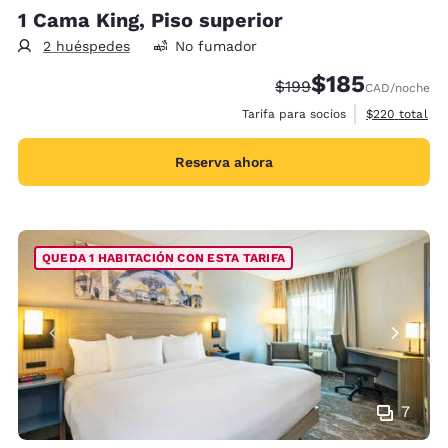
1 Cama King, Piso superior
2 huéspedes
No fumador
$185
Tarifa tachada:
Tarifa reducida:
$199
CAD
/noche
Ver detalles 
Tarifa para socios
$220
total
Reserva ahora
QUEDA 1 HABITACIÓN CON ESTA TARIFA
7