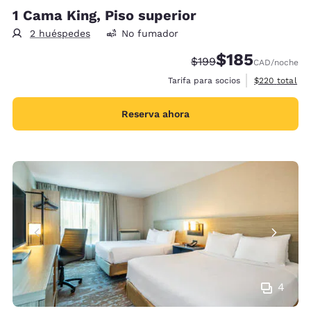
1 Cama King, Piso superior
2 huéspedes
No fumador
$185
Tarifa tachada:
Tarifa reducida:
$199
CAD
/noche
Ver detalles 
Tarifa para socios
$220
total
Reserva ahora
4