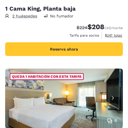
1 Cama King, Planta baja
2 huéspedes
No fumador
$208
Tarifa tachada:
Tarifa reducida:
$224
CAD
/noche
Ver detalles 
Tarifa para socios
$247
total
Reserva ahora
QUEDA 1 HABITACIÓN CON ESTA TARIFA
8