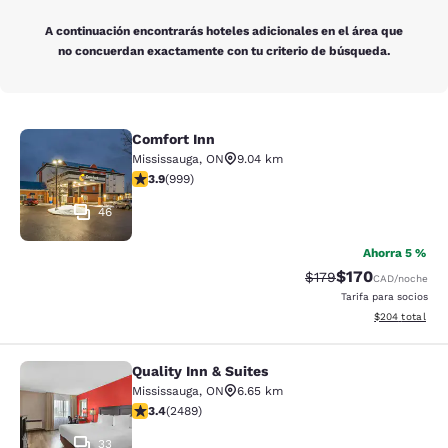
A continuación encontrarás hoteles adicionales en el área que
no concuerdan exactamente con tu criterio de búsqueda.
Comfort Inn
Comfort Inn
Mississauga
,
ON
9.04 km
Calificación de 3.87 estrellas. Bueno. 999 reseñas
3.9
(
999
)
46
Ahorra 5 %
$170
Tarifa tachada:
Tarifa reducida:
$179
CAD
/noche
Tarifa para socios
Ver detalles to
$204
total
Quality Inn & Suites
Quality Inn & Suites
Mississauga
,
ON
6.65 km
Calificación de 3.41 estrellas. Bueno. 2489 reseñas
3.4
(
2489
)
33