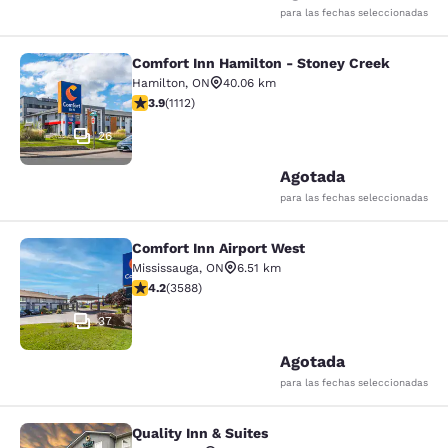
para las fechas seleccionadas
Comfort Inn Hamilton - Stoney Creek
Comfort Inn Hamilton - Stoney Cre
Hamilton
,
ON
40.06 km
Calificación de 3.85 estrellas. Bueno. 1112 reseñas
3.9
(
1112
)
26
Agotada
para las fechas seleccionadas
Comfort Inn Airport West
Comfort Inn Airport West
Mississauga
,
ON
6.51 km
Calificación de 4.17 estrellas. Muy bueno. 3588 reseña
4.2
(
3588
)
37
Agotada
para las fechas seleccionadas
Quality Inn & Suites
Quality Inn & Suites