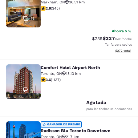
Markham
,
ON
36.51 km
Calificación de 2.56 estrellas. Razonable. 345 reseñas
2.6
(
345
)
18
Ahorra 5 %
$227
Tarifa tachada:
Tarifa reducida:
$239
CAD
/noche
Tarifa para socios
Ver detalles to
$272
total
Comfort Hotel Airport North
Comfort Hotel Airport North
Toronto
,
ON
15.13 km
Calificación de 3.61 estrellas. Bueno. 1137 reseñas
3.6
(
1137
)
15
Agotada
para las fechas seleccionadas
Radisson Blu Toronto Downtown
GANADOR DE PREMIO
Radisson Blu Toronto Downtown
Toronto
,
ON
21.7 km