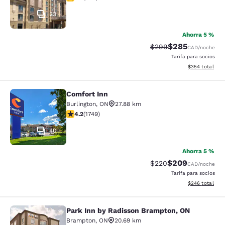
23
Ahorra 5 %
$285
Tarifa tachada:
Tarifa reducida:
$299
CAD
/noche
Tarifa para socios
Ver detalles to
$354
total
Comfort Inn
Comfort Inn
Burlington
,
ON
27.88 km
Calificación de 4.15 estrellas. Muy bueno. 1749 reseña
4.2
(
1749
)
40
Ahorra 5 %
$209
Tarifa tachada:
Tarifa reducida:
$220
CAD
/noche
Tarifa para socios
Ver detalles to
$246
total
Park Inn by Radisson Brampton, ON
Park Inn by Radisson Brampton, ON
Brampton
,
ON
20.69 km