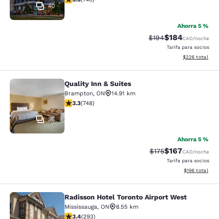
40
Ahorra 5 %
$184
Tarifa tachada:
Tarifa reducida:
$194
CAD
/noche
Tarifa para socios
Ver detalles to
$226
total
Quality Inn & Suites
Quality Inn & Suites
Brampton
,
ON
14.91 km
Calificación de 3.25 estrellas. Bueno. 748 reseñas
3.3
(
748
)
36
Ahorra 5 %
$167
Tarifa tachada:
Tarifa reducida:
$175
CAD
/noche
Tarifa para socios
Ver detalles t
$196
total
Radisson Hotel Toronto Airport West
Radisson Hotel Toronto Airport Wes
Mississauga
,
ON
8.55 km
Calificación de 3.4 estrellas. Bueno. 293 reseñas
3.4
(
293
)