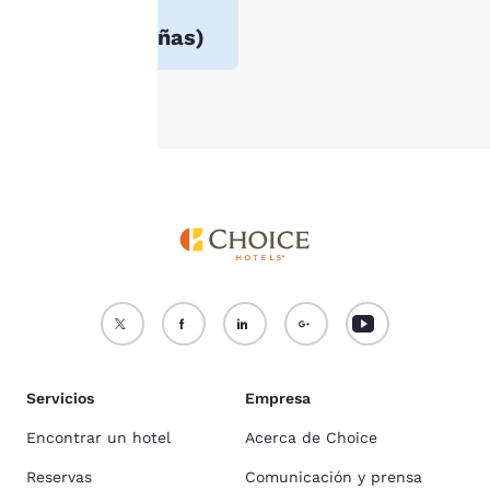
3.7
nuestra
Política de
(
24781 reseñas
)
cookies
.
Aceptar todas las cookies
Rechazar todas las cookie
Servicios
Empresa
Encontrar un hotel
Acerca de Choice
Reservas
Comunicación y prensa