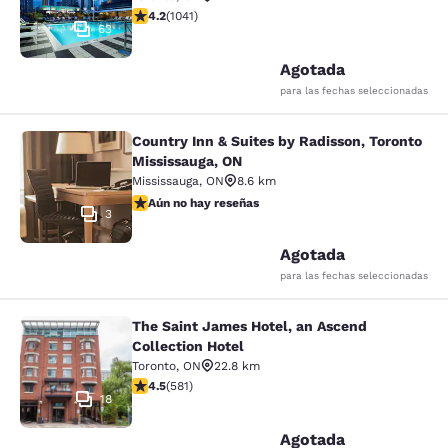
Calificación de 4.21 estrellas. Excelente. 1041 reseñas
4.2
(
1041
)
63
Agotada
para las fechas seleccionadas
Country Inn & Suites by Radisson, Toronto
Country Inn & Suites by Radisson, T
Mississauga, ON
Mississauga
,
ON
8.6 km
Aún no hay reseñas
Aún no hay reseñas
3
Agotada
para las fechas seleccionadas
The Saint James Hotel, an Ascend
The Saint James Hotel, an Ascend C
Collection Hotel
Toronto
,
ON
22.8 km
Calificación de 4.55 estrellas. Excelente. 581 reseñas
4.5
(
581
)
18
Agotada