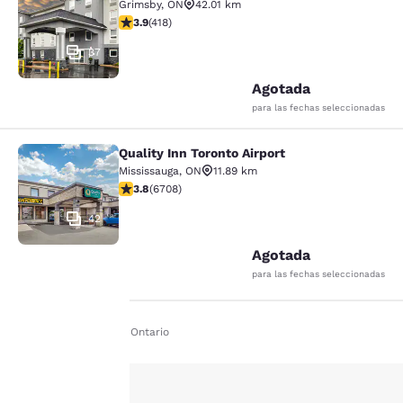
Grimsby
,
ON
42.01 km
Calificación de 3.94 estrellas. Bueno. 418 reseñas
3.9
(
418
)
37
Agotada
para las fechas seleccionadas
Quality Inn Toronto Airport
Quality Inn Toronto Airport
Mississauga
,
ON
11.89 km
Calificación de 3.77 estrellas. Bueno. 6708 reseñas
3.8
(
6708
)
42
Agotada
para las fechas seleccionadas
Inicio
Es Es
Ontario
Tu