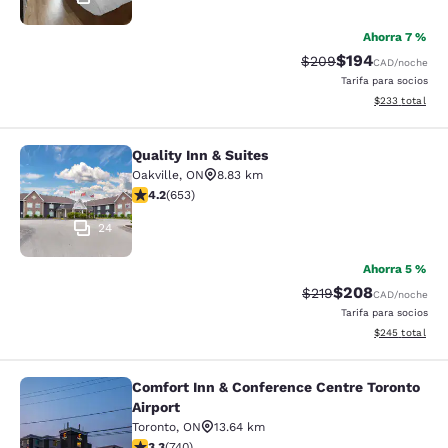
Ahorra 7 %
$194
Tarifa tachada:
Tarifa reducida:
$209
CAD
/noche
Tarifa para socios
Ver detalles to
$233
total
Quality Inn & Suites
Quality Inn & Suites
Oakville
,
ON
8.83 km
Calificación de 4.15 estrellas. Muy bueno. 653 reseñas
4.2
(
653
)
24
Ahorra 5 %
$208
Tarifa tachada:
Tarifa reducida:
$219
CAD
/noche
Tarifa para socios
Ver detalles to
$245
total
Comfort Inn & Conference Centre Toronto
Comfort Inn & Conference Centre To
Airport
Toronto
,
ON
13.64 km
Calificación de 3.29 estrellas. Bueno. 740 reseñas
3.3
(
740
)