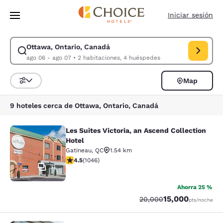
Carga completada
Saltar A Contenido Principal
Iniciar sesión
Ottawa, Ontario, Canadá
Modificar búsqueda para Ottawa, Ontario, Canadá. Fecha de entrada ago
ago 06 - ago 07
•
2 habitaciones, 4 huéspedes
Map
Ordenar y filtrar
9 hoteles cerca de Ottawa, Ontario, Canadá
Les Suites Victoria, an Ascend Collection
Les Suites Victoria, an Ascend Colle
Hotel
Gatineau
,
QC
1.54 km
Calificación de 4.5 estrellas. Excelente. 1046 reseñas
4.5
(
1046
)
31
Ahorra 25 %
Puntos
15,000
Tarifa tachada:
Tarifa reducida:
20,000
pts
/noche