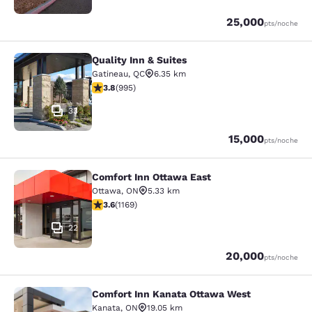
Puntos
25,000
pts
/noche
Quality Inn & Suites
Quality Inn & Suites
Gatineau
,
QC
6.35 km
Calificación de 3.78 estrellas. Bueno. 995 reseñas
3.8
(
995
)
33
Puntos
15,000
pts
/noche
Comfort Inn Ottawa East
Comfort Inn Ottawa East
Ottawa
,
ON
5.33 km
Calificación de 3.56 estrellas. Bueno. 1169 reseñas
3.6
(
1169
)
22
Puntos
20,000
pts
/noche
Comfort Inn Kanata Ottawa West
Comfort Inn Kanata Ottawa West
Kanata
,
ON
19.05 km