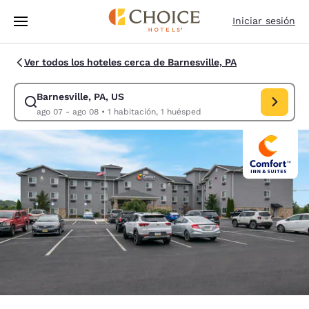
Carga completada
Saltar A Contenido Principal
Iniciar sesión
Ver todos los hoteles cerca de Barnesville, PA
Barnesville, PA, US
Modificar búsqueda para Barnesville, PA, US. Fecha de entrada ago 07, 
ago 07 - ago 08
•
1 habitación, 1 huésped