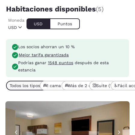
Habitaciones disponibles
(5)
Moneda
USD
Puntos
USD
Los socios ahorran un 10 %
Mejor tarifa garantizada
Podrías ganar
1548 puntos
después de esta
estancia
Todos los tipos de habitaciones (5)
1 cama (4)
Más de 2 camas (1)
Suite (1)
Fácil ac