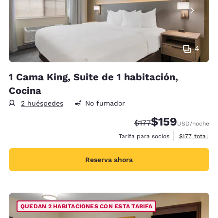
4
1 Cama King, Suite de 1 habitación,
Cocina
2 huéspedes
No fumador
$159
Tarifa tachada:
Tarifa reducida:
$177
USD
/noche
Ver detalles 
Tarifa para socios
$177
total
Reserva ahora
QUEDAN 2 HABITACIONES CON ESTA TARIFA