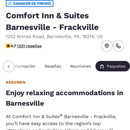
GANADOR DE PREMIO
Comfort Inn & Suites
Barnesville - Frackville
1252 Morea Road
,
Barnesville
,
PA
,
18214
,
US
Calificación de 4.65 estrellas. Excepcional.
4.7
1321 reseñas
n
Información
Reseñas
Reuniones
Paquetes
RESUMEN
Enjoy relaxing accommodations in
Barnesville
®
At Comfort Inn & Suites
Barnesville - Frackville,
you’ll have easy access to the region’s top