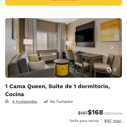
5
1 Cama Queen, Suite de 1 dormitorio,
Cocina
4 huéspedes
No fumador
$168
Tarifa tachada:
Tarifa reducida:
$187
USD
/noche
Ver detalles 
Tarifa para socios
$187
total