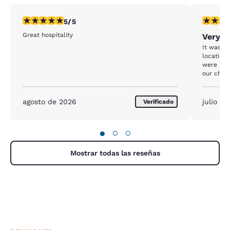
Calificación de 5 estrellas. Excepcional. 1 reseña
Calificac
5/5
Great hospitality
Very p
It was cl
location
were plea
our chec
next day
and sight
answered
agosto de 2026
julio d
Verificado
informati
made a di
●
○
○
Mostrar todas las reseñas