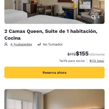
4
2 Camas Queen, Suite de 1 habitación,
Cocina
4 huéspedes
No fumador
$155
Tarifa tachada:
Tarifa reducida:
$172
USD
/noche
Ver detalles 
Tarifa para socios
$172
total
Reserva ahora