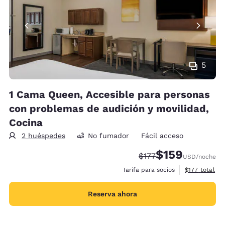
5
1 Cama Queen, Accesible para personas
con problemas de audición y movilidad,
Cocina
2 huéspedes
No fumador
Fácil acceso
$159
Tarifa tachada:
Tarifa reducida:
$177
USD
/noche
Ver detalles 
Tarifa para socios
$177
total
Reserva ahora