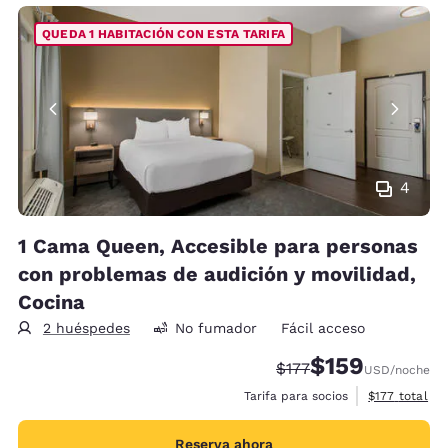
QUEDA 1 HABITACIÓN CON ESTA TARIFA
4
1 Cama Queen, Accesible para personas
con problemas de audición y movilidad,
Cocina
2 huéspedes
No fumador
Fácil acceso
$159
Tarifa tachada:
Tarifa reducida:
$177
USD
/noche
Ver detalles 
Tarifa para socios
$177
total
Reserva ahora