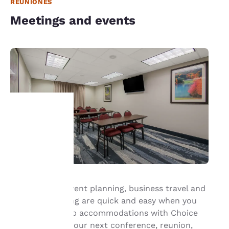
REUNIONES
Meetings and events
Tu
privacidad
es
Group travel, event planning, business travel and
importante
meeting planning are quick and easy when you
book your group accommodations with Choice
para
Hotels®. Have your next conference, reunion,