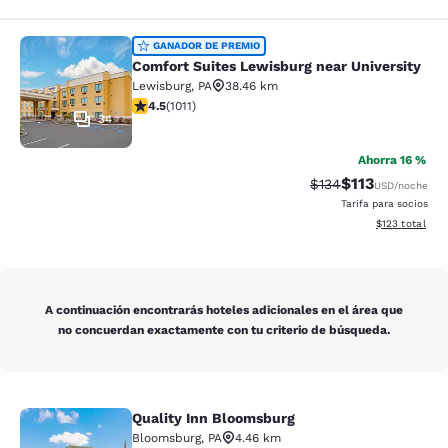
Comfort Suites Lewisburg near Univ
GANADOR DE PREMIO
Comfort Suites Lewisburg near University
Lewisburg
,
PA
38.46 km
Calificación de 4.45 estrellas. Excelente. 1011 reseñas
4.5
(
1011
)
34
Ahorra 16 %
$113
Tarifa tachada:
Tarifa reducida
$134
USD
/noche
Tarifa para socios
Ver detalles t
$123
total
A continuación encontrarás hoteles adicionales en el área que
no concuerdan exactamente con tu criterio de búsqueda.
Quality Inn Bloomsburg
Quality Inn Bloomsburg
Bloomsburg
,
PA
4.46 km