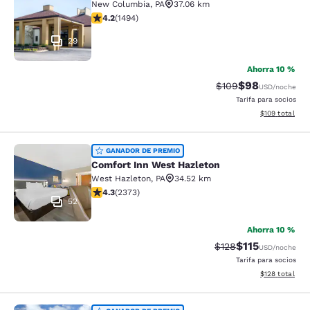
New Columbia
,
PA
37.06 km
Calificación de 4.15 estrellas. Muy bueno. 1494 reseña
4.2
(
1494
)
29
Ahorra 10 %
$98
Tarifa tachada:
Tarifa reducida
$109
USD
/noche
Tarifa para socios
Ver detalles t
$109
total
Comfort Inn West Hazleton
GANADOR DE PREMIO
Comfort Inn West Hazleton
West Hazleton
,
PA
34.52 km
Calificación de 4.25 estrellas. Excelente. 2373 reseña
4.3
(
2373
)
52
Ahorra 10 %
$115
Tarifa tachada:
Tarifa reducida
$128
USD
/noche
Tarifa para socios
Ver detalles t
$128
total