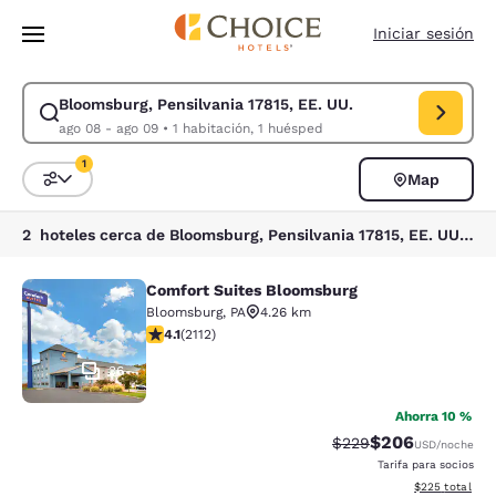
Carga completada
Saltar A Contenido Principal
Iniciar sesión
Bloomsburg, Pensilvania 17815, EE. UU.
Modificar búsqueda para Bloomsburg, Pensilvania 17815, EE. UU.. Fecha
ago 08 - ago 09
•
1 habitación, 1 huésped
1
Map
Ordenar y filtrar
1 filtro seleccionado actualmente
2 hoteles cerca de Bloomsburg, Pensilvania 17815, EE. UU. coinciden con tus filtros
Comfort Suites Bloomsburg
Comfort Suites Bloomsburg
Bloomsburg
,
PA
4.26 km
Calificación de 4.07 estrellas. Muy bueno. 2112 reseña
4.1
(
2112
)
36
Ahorra 10 %
$206
Tarifa tachada:
Tarifa reducida:
$229
USD
/noche
Tarifa para socios
Ver detalles to
$225
total