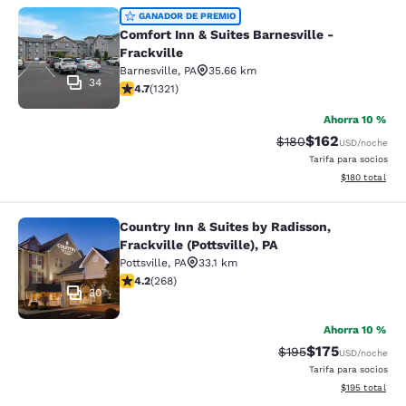
Comfort Inn & Suites Barnesville - F
GANADOR DE PREMIO
Comfort Inn & Suites Barnesville -
Frackville
Barnesville
,
PA
35.66 km
34
Calificación de 4.65 estrellas. Excepcional. 1321 reseñ
4.7
(
1321
)
Ahorra 10 %
$162
Tarifa tachada:
Tarifa reducida:
$180
USD
/noche
Tarifa para socios
Ver detalles t
$180
total
Country Inn & Suites by Radisson,
Country Inn & Suites by Radisson, Fra
Frackville (Pottsville), PA
Pottsville
,
PA
33.1 km
Calificación de 4.24 estrellas. Excelente. 268 reseñas
4.2
(
268
)
30
Ahorra 10 %
$175
Tarifa tachada:
Tarifa reducida:
$195
USD
/noche
Tarifa para socios
Ver detalles t
$195
total