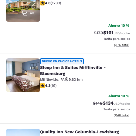
Calificación de 4.01 estrellas. Muy bueno. 1299 reseña
4.0
(
1299
)
40
Ahorra 10 %
$161
Tarifa tachada:
Tarifa reducida:
$179
USD
/noche
Tarifa para socios
Ver detalles t
$176
total
Sleep Inn & Suites Mifflinville -Blo
NUEVO EN CHOICE HOTELS
Sleep Inn & Suites Mifflinville -
Bloomsburg
Mifflinville
,
PA
9.63 km
59
Calificación de 4.32 estrellas. Excelente. 19 reseñas
4.3
(
19
)
Ahorra 10 %
$134
Tarifa tachada:
Tarifa reducida:
$149
USD
/noche
Tarifa para socios
Ver detalles t
$148
total
Quality Inn New Columbia-Lewisburg
Quality Inn New Columbia-Lewisbu