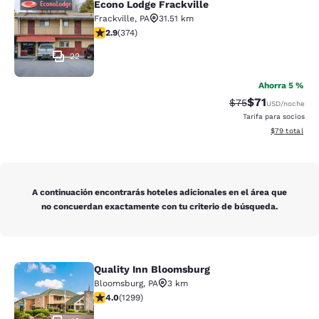
Econo Lodge Frackville
Econo Lodge Frackville
Frackville
,
PA
31.51 km
Calificación de 2.86 estrellas. Razonable. 374 reseñas
2.9
(
374
)
22
Ahorra 5 %
$71
Tarifa tachada:
Tarifa reducid
$75
USD
/noche
Tarifa para socios
Ver detalles 
$79
total
A continuación encontrarás hoteles adicionales en el área que
no concuerdan exactamente con tu criterio de búsqueda.
Quality Inn Bloomsburg
Quality Inn Bloomsburg
Bloomsburg
,
PA
3 km
Calificación de 4.01 estrellas. Muy bueno. 1299 reseña
4.0
(
1299
)