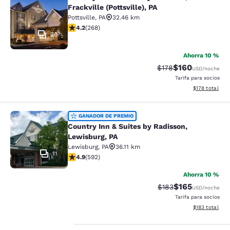
Country Inn & Suites by Radisson, Fra
Frackville (Pottsville), PA
Pottsville
,
PA
32.46 km
Calificación de 4.24 estrellas. Excelente. 268 reseñas
4.2
(
268
)
30
Ahorra 10 %
$160
Tarifa tachada:
Tarifa reducida:
$178
USD
/noche
Tarifa para socios
Ver detalles t
$178
total
Country Inn & Suites by Radisson, L
GANADOR DE PREMIO
Country Inn & Suites by Radisson,
Lewisburg, PA
Lewisburg
,
PA
36.11 km
11
Calificación de 4.94 estrellas. Excepcional. 592 reseñ
4.9
(
592
)
Ahorra 10 %
$165
Tarifa tachada:
Tarifa reducida:
$183
USD
/noche
Tarifa para socios
Ver detalles t
$183
total
Tu