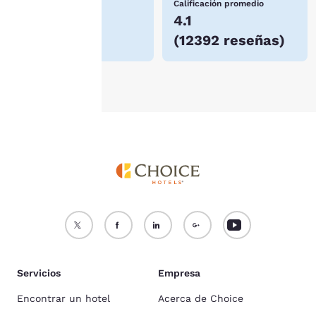
Precio más bajo
Calificación promedio
información, consulta
$71
4.1
nuestra
Política de
(
12392 reseñas
)
cookies
.
Aceptar todas las cookies
Rechazar todas las cookie
Servicios
Empresa
Encontrar un hotel
Acerca de Choice