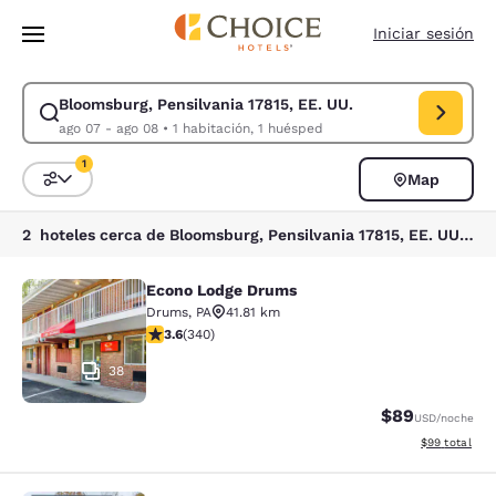
Carga completada
Saltar A Contenido Principal
Iniciar sesión
Bloomsburg, Pensilvania 17815, EE. UU.
Modificar búsqueda para Bloomsburg, Pensilvania 17815, EE. UU.. Fecha
ago 07 - ago 08
•
1 habitación, 1 huésped
1
Map
Ordenar y filtrar
1 filtro seleccionado actualmente
2 hoteles cerca de Bloomsburg, Pensilvania 17815, EE. UU. coinciden con tus filtros
Econo Lodge Drums
Econo Lodge Drums
Drums
,
PA
41.81 km
Calificación de 3.62 estrellas. Bueno. 340 reseñas
3.6
(
340
)
38
$89
USD
/noche
Ver detalles 
$99
total