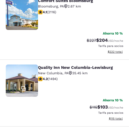
Comfort Suites Bloomsburg
Comfort Suites Bloomsburg
Bloomsburg
,
PA
2.67 km
Calificación de 4.07 estrellas. Muy bueno. 2116 reseña
4.1
(
2116
)
36
Ahorra 10 %
$204
Tarifa tachada:
Tarifa reducida:
$227
USD
/noche
Tarifa para socios
Ver detalles to
$222
total
Quality Inn New Columbia-Lewisburg
Quality Inn New Columbia-Lewisbu
New Columbia
,
PA
35.45 km
Calificación de 4.15 estrellas. Muy bueno. 1494 reseña
4.2
(
1494
)
29
Ahorra 10 %
$103
Tarifa tachada:
Tarifa reducida:
$115
USD
/noche
Tarifa para socios
Ver detalles t
$115
total