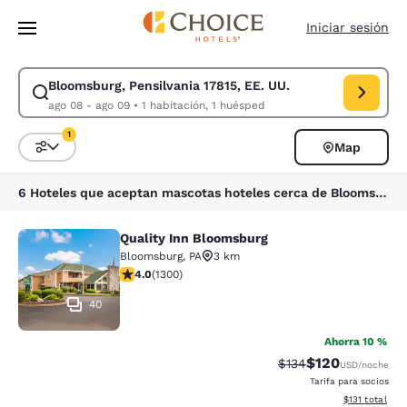
Carga completada
Saltar A Contenido Principal
Iniciar sesión
Bloomsburg, Pensilvania 17815, EE. UU.
Modificar búsqueda para Bloomsburg, Pensilvania 17815, EE. UU.. Fecha
ago 08 - ago 09
•
1 habitación, 1 huésped
1
Map
Ordenar y filtrar
1 filtro seleccionado actualmente
6 Hoteles que aceptan mascotas hoteles cerca de Bloomsburg, Pensilvania 17815, EE. UU. coinciden con tus filtros
Quality Inn Bloomsburg
Quality Inn Bloomsburg
Bloomsburg
,
PA
3 km
Calificación de 4.01 estrellas. Muy bueno. 1300 reseña
4.0
(
1300
)
40
Ahorra 10 %
$120
Tarifa tachada:
Tarifa reducida:
$134
USD
/noche
Tarifa para socios
Ver detalles t
$131
total