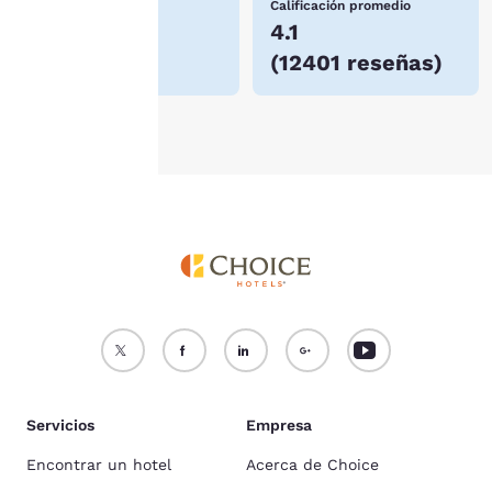
Precio más bajo
Calificación promedio
información, consulta
$64
4.1
nuestra
Política de
(
12401 reseñas
)
cookies
.
Aceptar todas las cookies
Rechazar todas las cookie
Servicios
Empresa
Encontrar un hotel
Acerca de Choice