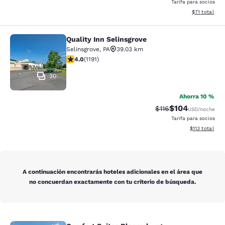
Tarifa para socios
Ver detalles 
$71
total
Quality Inn Selinsgrove
Quality Inn Selinsgrove
Selinsgrove
,
PA
39.03 km
Calificación de 4.03 estrellas. Muy bueno. 1191 reseña
4.0
(
1191
)
30
Ahorra 10 %
$104
Tarifa tachada:
Tarifa reducida:
$116
USD
/noche
Tarifa para socios
Ver detalles t
$113
total
A continuación encontrarás hoteles adicionales en el área que
no concuerdan exactamente con tu criterio de búsqueda.