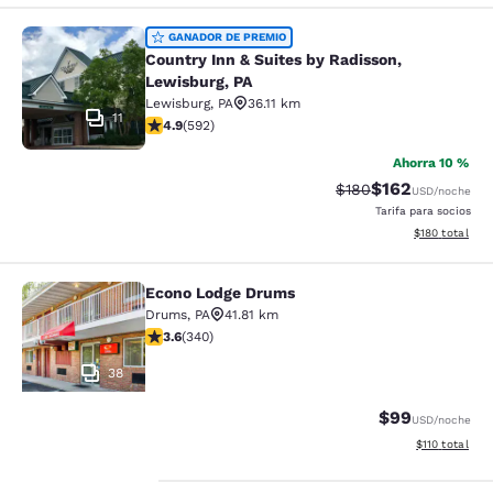
Country Inn & Suites by Radisson, L
GANADOR DE PREMIO
Country Inn & Suites by Radisson,
Lewisburg, PA
Lewisburg
,
PA
36.11 km
11
Calificación de 4.94 estrellas. Excepcional. 592 reseñ
4.9
(
592
)
Ahorra 10 %
$162
Tarifa tachada:
Tarifa reducida:
$180
USD
/noche
Tarifa para socios
Ver detalles t
$180
total
Econo Lodge Drums
Econo Lodge Drums
Drums
,
PA
41.81 km
Calificación de 3.62 estrellas. Bueno. 340 reseñas
3.6
(
340
)
38
$99
USD
/noche
Ver detalles t
$110
total
Tu