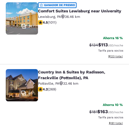
Comfort Suites Lewisburg near Univ
GANADOR DE PREMIO
Comfort Suites Lewisburg near University
Lewisburg
,
PA
36.46 km
Calificación de 4.45 estrellas. Excelente. 1011 reseñas
4.5
(
1011
)
34
Ahorra 16 %
$113
Tarifa tachada:
Tarifa reducida
$134
USD
/noche
Tarifa para socios
Ver detalles t
$123
total
Country Inn & Suites by Radisson,
Country Inn & Suites by Radisson, Fra
Frackville (Pottsville), PA
Pottsville
,
PA
32.46 km
Calificación de 4.24 estrellas. Excelente. 269 reseñas
4.2
(
269
)
30
Ahorra 10 %
$163
Tarifa tachada:
Tarifa reducida:
$181
USD
/noche
Tarifa para socios
Ver detalles t
$181
total