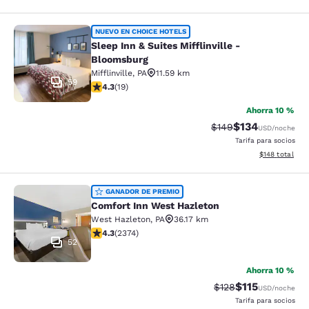
Sleep Inn & Suites Mifflinville -Blo
NUEVO EN CHOICE HOTELS
Sleep Inn & Suites Mifflinville -
Bloomsburg
Mifflinville
,
PA
11.59 km
59
Calificación de 4.32 estrellas. Excelente. 19 reseñas
4.3
(
19
)
Ahorra 10 %
$134
Tarifa tachada:
Tarifa reducida:
$149
USD
/noche
Tarifa para socios
Ver detalles t
$148
total
Comfort Inn West Hazleton
GANADOR DE PREMIO
Comfort Inn West Hazleton
West Hazleton
,
PA
36.17 km
Calificación de 4.25 estrellas. Excelente. 2374 reseña
4.3
(
2374
)
52
Ahorra 10 %
$115
Tarifa tachada:
Tarifa reducida
$128
USD
/noche
Tarifa para socios