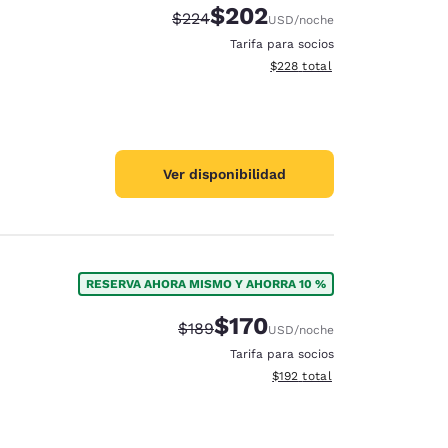
$202
Tarifa tachada:
Tarifa reducida:
$224
USD
/noche
Tarifa para socios
Ver detalles totales estimado
$228
total
Ver disponibilidad
RESERVA AHORA MISMO Y AHORRA 10 %
$170
Tarifa tachada:
Tarifa reducida:
$189
USD
/noche
Tarifa para socios
Ver detalles totales estimado
$192
total