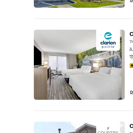
C
7
A
C
D
C