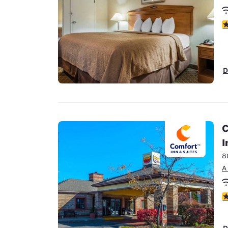
C
D
C
I
8
A
C
D