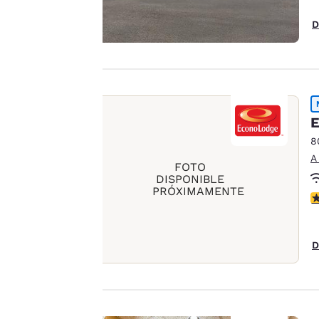
Tu
D
privacidad
es
importante
para
E
nosotros.
8
A
FOTO
DISPONIBLE
Nuestro sitio web
PRÓXIMAMENTE
C
utiliza cookies,
incluidas cookies de
terceros, con fines de
D
rendimiento y para
ofrecerte una
experiencia web
personalizada al