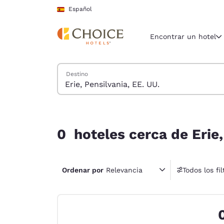
Carga completada
Saltar A Contenido Principal
Español
Encontrar un hotel
Buscar hoteles
Destino
Región y ubicac
España
Español
0 hoteles cerca de Erie, Pensilvania, EE. UU. co
Selecciona t
0 hoteles cerca de Erie,
América
United Sta
Ordenar por
Relevancia
Todos los fil
English
1 fil
América L
Português