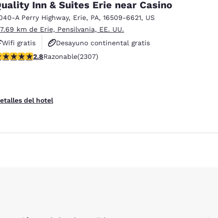
uality Inn & Suites Erie near Casino
040-A Perry Highway
,
Erie
,
PA
,
16509-6621
,
US
 7.69 km de Erie, Pensilvania, EE. UU.
Wifi gratis
Desayuno continental gratis
alificación de 2.77 estrellas. Razonable. 2307 reseñas
2.8
Razonable
(2307)
Sala de reuniones
ies
Rechazar todas las cookies
Configu
etalles del hotel