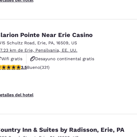
larion Pointe Near Erie Casino
415 Schultz Road
,
Erie
,
PA
,
16509
,
US
 7.23 km de Erie, Pensilvania, EE. UU.
Wifi gratis
Desayuno continental gratis
alificación de 3.54 estrellas. Bueno. 331 reseñas
3.5
Bueno
(331)
Hoteles que aceptan mascotas
etalles del hotel
ountry Inn & Suites by Radisson, Erie, PA