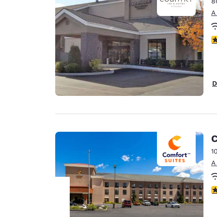
8
A
C
D
C
1
A
C