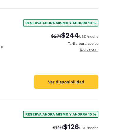
RESERVA AHORA MISMO Y AHORRA 10 %
$244
Tarifa tachada:
Tarifa reducida:
$271
USD
/noche
Tarifa para socios
re
Ver detalles totales estimado
$275
total
Ver disponibilidad
RESERVA AHORA MISMO Y AHORRA 10 %
$126
Tarifa tachada:
Tarifa reducida:
$140
USD
/noche