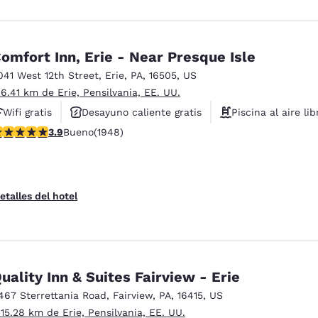
omfort Inn, Erie - Near Presque Isle
041 West 12th Street
,
Erie
,
PA
,
16505
,
US
 6.41 km de Erie, Pensilvania, EE. UU.
Wifi gratis
Desayuno caliente gratis
Piscina al aire lib
alificación de 3.92 estrellas. Bueno. 1948 reseñas
3.9
Bueno
(1948)
etalles del hotel
uality Inn & Suites Fairview - Erie
467 Sterrettania Road
,
Fairview
,
PA
,
16415
,
US
 15.28 km de Erie, Pensilvania, EE. UU.