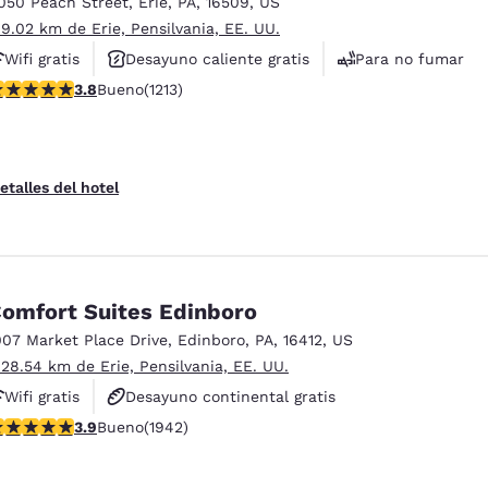
050 Peach Street
,
Erie
,
PA
,
16509
,
US
 9.02 km de Erie, Pensilvania, EE. UU.
Wifi gratis
Desayuno caliente gratis
Para no fumar
alificación de 3.8 estrellas. Bueno. 1213 reseñas
3.8
Bueno
(1213)
etalles del hotel
omfort Suites Edinboro
007 Market Place Drive
,
Edinboro
,
PA
,
16412
,
US
 28.54 km de Erie, Pensilvania, EE. UU.
Wifi gratis
Desayuno continental gratis
alificación de 3.87 estrellas. Bueno. 1942 reseñas
3.9
Bueno
(1942)
Desayuno caliente gratis