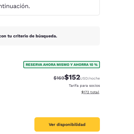
ntinuación.
on tu criterio de búsqueda.
RESERVA AHORA MISMO Y AHORRA 10 %
$152
Tarifa tachada:
Tarifa reducida:
$169
USD
/noche
Tarifa para socios
Ver detalles totales estimado
$172
total
d
Ver disponibilidad