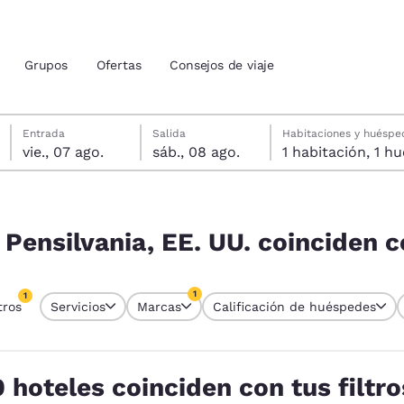
Grupos
Ofertas
Consejos de viaje
viernes, 7 de agosto
sábado, 8 de agosto
Fecha de salida seleccionada: sábado, 8 de agosto
Fecha de entrada seleccionada: viernes, 7 de agosto
Entrada
Salida
Habitaciones y huéspe
vie., 07 ago.
sáb., 08 ago.
1 habitac
ión actuales
inciden con tus filtros
u idioma preferido
 Pensilvania, EE. UU. coinciden co
tes
Estados Unidos
América Lat
1
1
tros
Servicios
Marcas
Calificación de huéspedes
Español
Español
tro seleccionado actualmente
1 filtro seleccionado actualmente
atina
Latin America
Canada
English
English
0 hoteles coinciden con tus filtro