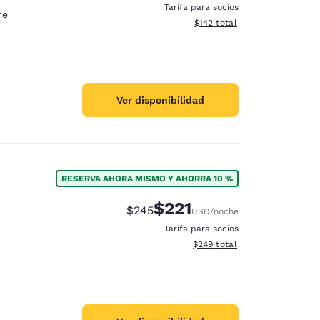
Tarifa para socios
re
Ver detalles totales estimado
$142
total
Ver disponibilidad
RESERVA AHORA MISMO Y AHORRA 10 %
$221
Tarifa tachada:
Tarifa reducida:
$245
USD
/noche
Tarifa para socios
Ver detalles totales estimado
$249
total