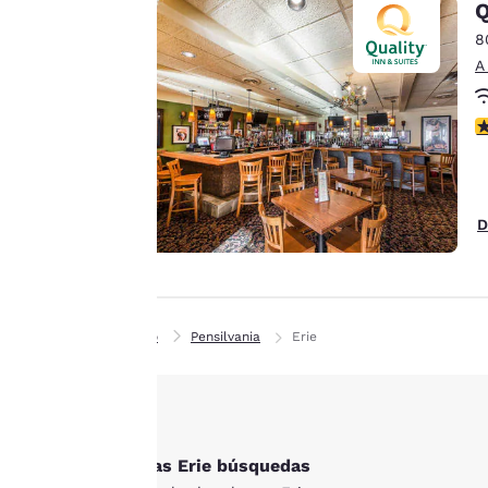
mostrar anuncios de
Q
acuerdo con tus
8
preferencias de
A
navegación. Esto nos
permite recordar tus
C
datos, mostrarte
productos de interés
Aceptar todas las cook
y seguir mejorando
nuestros servicios.
D
Puedes cambiar estos
ajustes en cualquier
momento
consultando nuestra
Inicio
Pensilvania
Erie
Política de cookies y
siguiendo las
instrucciones
contenidas en ella. Al
hacer clic en
Otras Erie búsquedas
«Aceptar todas las