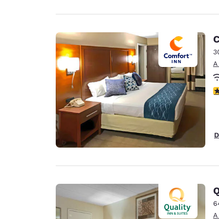
C
3
A
C
D
Q
6
A