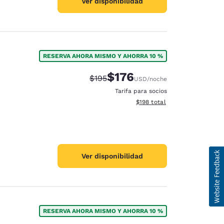
Ver disponibilidad
RESERVA AHORA MISMO Y AHORRA 10 %
$176
Tarifa tachada:
Tarifa reducida:
$195
USD
/noche
Tarifa para socios
Ver detalles totales estimado
$198
total
Ver disponibilidad
RESERVA AHORA MISMO Y AHORRA 10 %