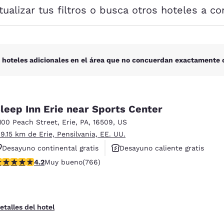
México
Mexico
tualizar tus filtros o busca otros hoteles a co
Español
English
nd
Germany
España
English
Español
 hoteles adicionales en el área que no concuerdan exactamente c
France
France
Français
English
leep Inn Erie near Sports Center
Italia
Italy
100 Peach Street
,
Erie
,
PA
,
16509
,
US
Italiano
English
 9.15 km de Erie, Pensilvania, EE. UU.
ngdom
Desayuno continental gratis
Desayuno caliente gratis
alificación de 4.19 estrellas. Muy bueno. 766 reseñas
4.2
Muy bueno
(766)
Hoteles que aceptan mascotas
India
New Zealan
English
English
etalles del hotel