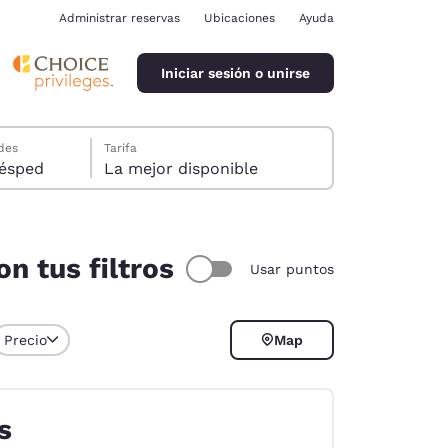
Administrar reservas
Ubicaciones
Ayuda
Iniciar sesión o unirse
des
Tarifa
ión, 1 huésped
La mejor disponible
n tus filtros
Usar puntos
ina
Precio
Map
s