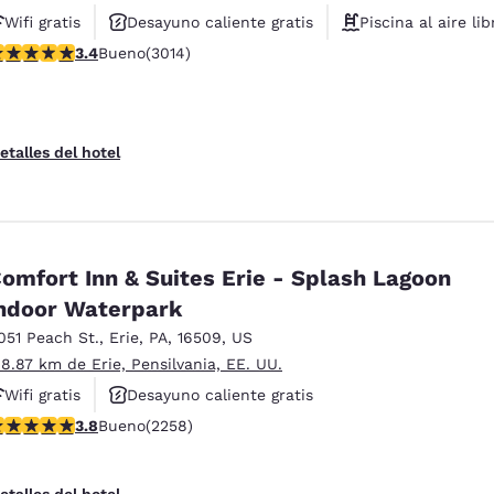
Wifi gratis
Desayuno caliente gratis
Piscina al aire lib
alificación de 3.44 estrellas. Bueno. 3014 reseñas
3.4
Bueno
(3014)
etalles del hotel
omfort Inn & Suites Erie - Splash Lagoon
ndoor Waterpark
051 Peach St.
,
Erie
,
PA
,
16509
,
US
 8.87 km de Erie, Pensilvania, EE. UU.
Wifi gratis
Desayuno caliente gratis
alificación de 3.79 estrellas. Bueno. 2258 reseñas
3.8
Bueno
(2258)
Hoteles que aceptan mascotas
etalles del hotel