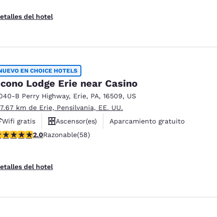
etalles del hotel
NUEVO EN CHOICE HOTELS
cono Lodge Erie near Casino
040-B Perry Highway
,
Erie
,
PA
,
16509
,
US
 7.67 km de Erie, Pensilvania, EE. UU.
Wifi gratis
Ascensor(es)
Aparcamiento gratuito
alificación de 2 estrellas. Razonable. 58 reseñas
2.0
Razonable
(58)
etalles del hotel