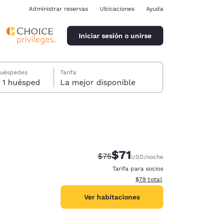
Administrar reservas
Ubicaciones
Ayuda
Iniciar sesión o unirse
huéspedes
Tarifa
1 habitación, 1 huésped
La mejor disponible
$71
Tarifa tachada:
Tarifa reducida:
$75
USD
/noche
ina
Tarifa para socios
Ver detalles totales estimad
$79
total
Ver habitaciones