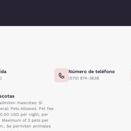
ida
Número de teléfono
0
(570) 874-3838
scotas
admiten mascotas: Sí
eral: Pets Allowed. Pet fee
50.00 USD per night, per
. Maximum of 2 pets per
m.. Se permiten animales