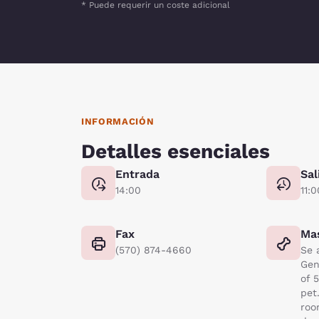
* Puede requerir un coste adicional
INFORMACIÓN
Detalles esenciales
Entrada
Sal
14:00
11:0
Fax
Ma
(570) 874-4660
Se 
Gen
of 
pet
roo