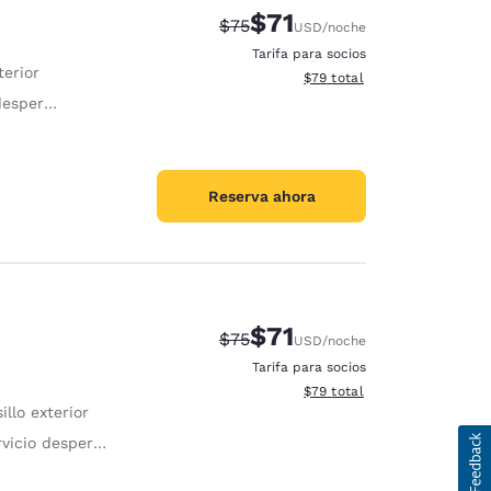
$71
Tarifa tachada:
Tarifa reducida:
$75
USD
/noche
Tarifa para socios
terior
Ver detalles totales estimad
$79
total
pertador
Reserva ahora
$71
Tarifa tachada:
Tarifa reducida:
$75
USD
/noche
Tarifa para socios
Ver detalles totales estimad
$79
total
illo exterior
vicio despertador