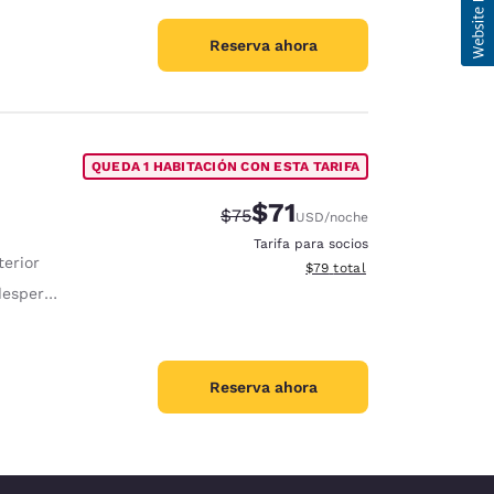
Reserva ahora
QUEDA 1 HABITACIÓN CON ESTA TARIFA
$71
Tarifa tachada:
Tarifa reducida:
$75
USD
/noche
Tarifa para socios
terior
Ver detalles totales estimad
$79
total
pertador
Reserva ahora