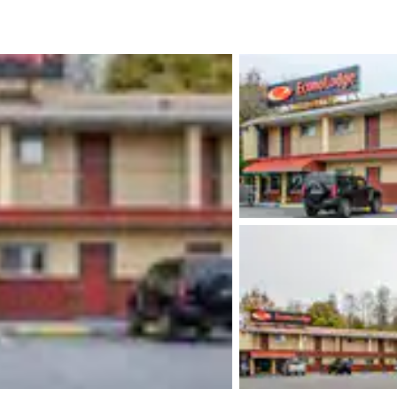
México
Mexico
Español
English
nd
Germany
España
English
Español
France
France
Français
English
Italia
Italy
Italiano
English
ngdom
India
New Zealan
English
English