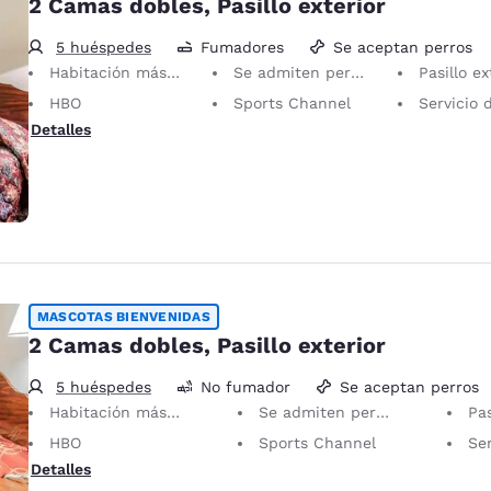
2 Camas dobles, Pasillo exterior
5 huéspedes
Fumadores
Se aceptan perros
Habitación más grande
Se admiten perros en la habitación
Pasillo ex
HBO
Sports Channel
Servicio des
Detalles
MASCOTAS BIENVENIDAS
2 Camas dobles, Pasillo exterior
5 huéspedes
No fumador
Se aceptan perros
Habitación más grande
Se admiten perros en la habitación
Pas
HBO
Sports Channel
Ser
Detalles