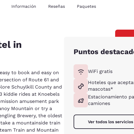
Información
Reseñas
Paquetes
el in
Puntos destacad
WiFi gratis
, easy to book and easy on
tersection of Route 61 and
Hoteles que acepta
plore Schuylkill County and
mascotas*
23 kiddie rides at Knoebels
Estacionamiento p
admission amusement park
camiones
anoy Mountain or try a
uengling Brewery, the oldest
Ver todos los servicios
 take a mountainside train
 Steam Train and Mountain