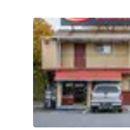
Canada
Français
Europa
Deutschla
Deutsch
Spain
English
Ireland
English
United Ki
English
Asia-Pacífico
Australia
English