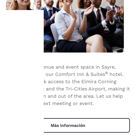
Tu
privacidad
es
Book meeting venue and event space in Sayre,
importante
®
Pennsylvania, at our Comfort Inn & Suites
hotel.
We provide quick access to the Elmira Corning
para
Regional Airport and the Tri-Cities Airport, making it
nosotros.
a breeze to fly in and out of the area. Let us help
organize your next meeting or event.
Nuestro sitio web utiliza
cookies, incluidas cookies
Más información
de terceros, con fines de
rendimiento y para