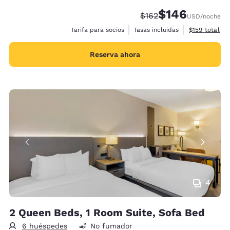
$146
Tarifa tachada:
Tarifa reducida:
$162
USD
/noche
Ver detalles 
Tarifa para socios
Tasas incluidas
$159
total
Reserva ahora
4
2 Queen Beds, 1 Room Suite, Sofa Bed
6 huéspedes
No fumador