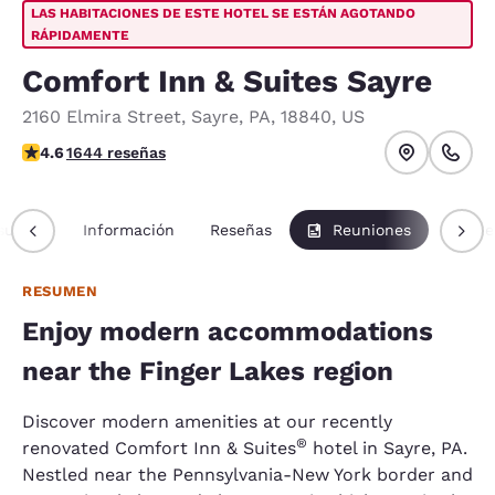
LAS HABITACIONES DE ESTE HOTEL SE ESTÁN AGOTANDO
RÁPIDAMENTE
Comfort Inn & Suites Sayre
2160 Elmira Street
,
Sayre
,
PA
,
18840
,
US
Calificación de 4.59 estrellas. Excelente.
4.6
1644 reseñas
sumen
Información
Reseñas
Reuniones
Paque
RESUMEN
Enjoy modern accommodations
near the Finger Lakes region
Discover modern amenities at our recently
®
renovated Comfort Inn & Suites
hotel in Sayre, PA.
Nestled near the Pennsylvania-New York border and