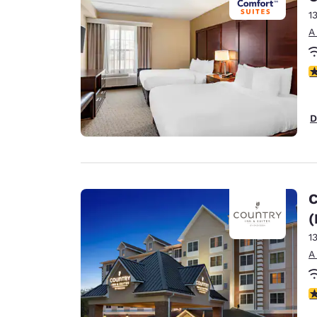
1
A
C
D
C
(
1
A
C