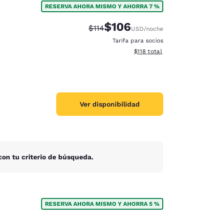
RESERVA AHORA MISMO Y AHORRA 7 %
$106
Tarifa tachada:
Tarifa reducida:
$114
USD
/noche
Tarifa para socios
Ver detalles totales estimado
$118
total
Ver disponibilidad
on tu criterio de búsqueda.
d
RESERVA AHORA MISMO Y AHORRA 5 %
e