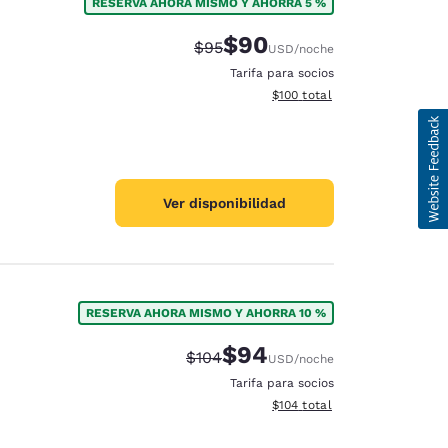
RESERVA AHORA MISMO Y AHORRA 5 %
$90
Tarifa tachada:
Tarifa reducida:
$95
USD
/noche
Tarifa para socios
Ver detalles totales estimado
$100
total
Ver disponibilidad
RESERVA AHORA MISMO Y AHORRA 10 %
$94
Tarifa tachada:
Tarifa reducida:
$104
USD
/noche
Tarifa para socios
Ver detalles totales estimado
$104
total