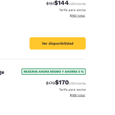
$144
Tarifa tachada:
Tarifa reducida:
$151
USD
/noche
Tarifa para socios
Ver detalles totales estimado
$160
total
Ver disponibilidad
ge
RESERVA AHORA MISMO Y AHORRA 5 %
$170
Tarifa tachada:
Tarifa reducida:
$179
USD
/noche
Tarifa para socios
Ver detalles totales estimado
$189
total