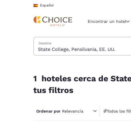
Carga completada
Saltar A Contenido Principal
Español
Encontrar un hotel
Buscar hoteles
Destino
Región y ubicac
España
Español
1 hoteles cerca de State College, Pensilvania, EE
Selecciona t
1 hoteles cerca de State
América
tus filtros
United Sta
English
Ordenar por
Relevancia
Todos los fil
América L
1 fil
Português