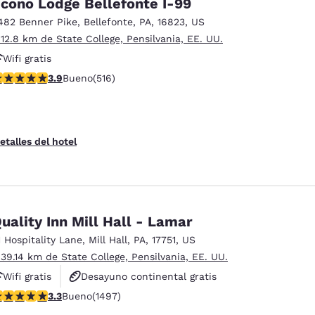
cono Lodge Bellefonte I-99
482 Benner Pike
,
Bellefonte
,
PA
,
16823
,
US
 12.8 km de State College, Pensilvania, EE. UU.
Wifi gratis
alificación de 3.92 estrellas. Bueno. 516 reseñas
3.9
Bueno
(516)
etalles del hotel
uality Inn Mill Hall - Lamar
1 Hospitality Lane
,
Mill Hall
,
PA
,
17751
,
US
 39.14 km de State College, Pensilvania, EE. UU.
Wifi gratis
Desayuno continental gratis
alificación de 3.32 estrellas. Bueno. 1497 reseñas
3.3
Bueno
(1497)
Hoteles que aceptan mascotas