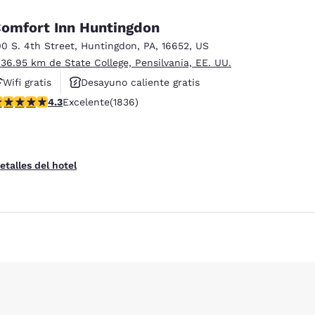
omfort Inn Huntingdon
00 S. 4th Street
,
Huntingdon
,
PA
,
16652
,
US
 36.95 km de State College, Pensilvania, EE. UU.
Wifi gratis
Desayuno caliente gratis
alificación de 4.27 estrellas. Excelente. 1836 reseñas
4.3
Excelente
(1836)
Hoteles que aceptan mascotas
etalles del hotel
ies
Rechazar todas las cookies
Configu