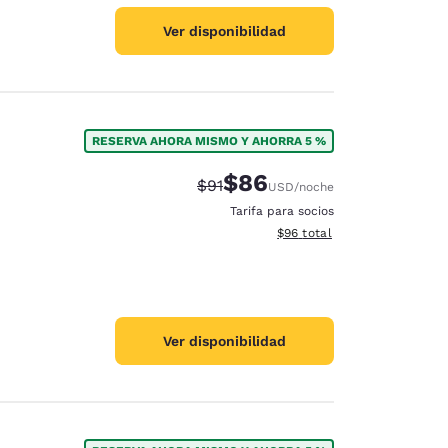
Ver disponibilidad
RESERVA AHORA MISMO Y AHORRA 5 %
$86
Tarifa tachada:
Tarifa reducida:
$91
USD
/noche
Tarifa para socios
Ver detalles totales estimad
$96
total
Ver disponibilidad