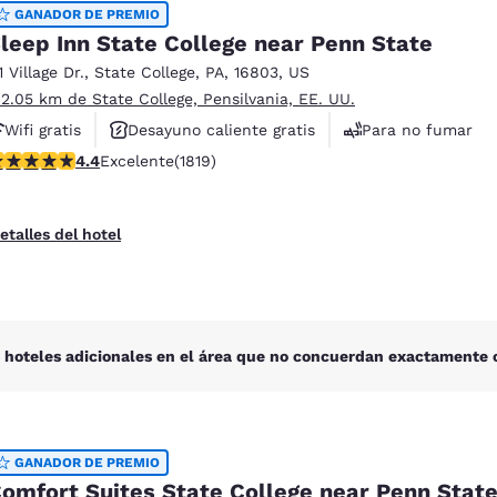
México
Mexico
GANADOR DE PREMIO
Español
English
leep Inn State College near Penn State
1 Village Dr.
,
State College
,
PA
,
16803
,
US
 2.05 km de State College, Pensilvania, EE. UU.
nd
Germany
España
Wifi gratis
Desayuno caliente gratis
Para no fumar
English
Español
alificación de 4.39 estrellas. Excelente. 1819 reseñas
4.4
Excelente
(1819)
France
France
Français
English
etalles del hotel
Italia
Italy
Italiano
English
ngdom
 hoteles adicionales en el área que no concuerdan exactamente c
India
New Zealan
English
English
GANADOR DE PREMIO
omfort Suites State College near Penn Stat