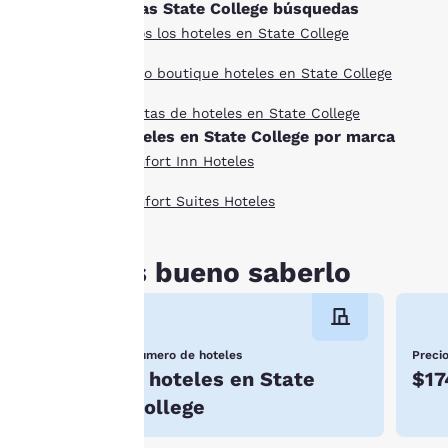
Otras State College búsquedas
contenidas en ella. Al
Todos los hoteles en State College
hacer clic en
«Aceptar todas las
Estilo boutique hoteles en State College
cookies», aceptas que
Ofertas de hoteles en State College
se almacenen cookies
Hoteles en State College por marca
en tu dispositivo. Al
Comfort Inn Hoteles
hacer clic en
«Rechazar todas las
Comfort Suites Hoteles
cookies», las cookies
para las que se
requiere
Es bueno saberlo
consentimiento no se
almacenarán en tu
dispositivo.
Número de hoteles
Preci
8 hoteles en State
$17
Para obtener más
información, consulta
College
nuestra
Política de