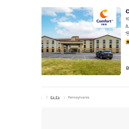
ofrecerte una
C
experiencia web
personalizada al
1
mostrar anuncios de
A
acuerdo con tus
preferencias de
C
navegación. Esto nos
permite recordar tus
datos, mostrarte
productos de interés
D
Aceptar todas las cook
y seguir mejorando
nuestros servicios.
Puedes cambiar estos
ajustes en cualquier
Inicio
Es Es
Pennsylvania
momento
consultando nuestra
Política de cookies y
siguiendo las
instrucciones