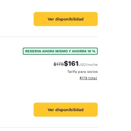
Ver disponibilidad
RESERVA AHORA MISMO Y AHORRA 10 %
$161
Tarifa tachada:
Tarifa reducida:
$179
USD
/noche
Tarifa para socios
Ver detalles totales estimado
$179
total
Ver disponibilidad