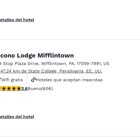
etalles del hotel
cono Lodge Mifflintown
9 Stop Plaza Drive
,
Mifflintown
,
PA
,
17059-7991
,
US
 47.24 km de State College, Pensilvania, EE. UU.
Wifi gratis
Hoteles que aceptan mascotas
alificación de 3.63 estrellas. Bueno. 606 reseñas
3.6
Bueno
(606)
Aparcamiento para camiones
etalles del hotel