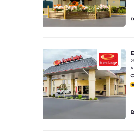
D
Tu
privacidad
es
E
importante
2
A
para
nosotros.
C
Nuestro sitio web
utiliza cookies,
D
incluidas cookies de
terceros, con fines de
rendimiento y para