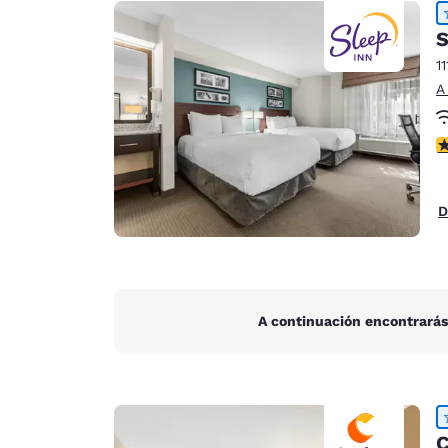
Canada
Français
S
Europa
11
A
Deutschla
Deutsch
C
Spain
English
D
Ireland
English
United Ki
English
A continuación encontrarás
Asia-Pacífico
Australia
English
C