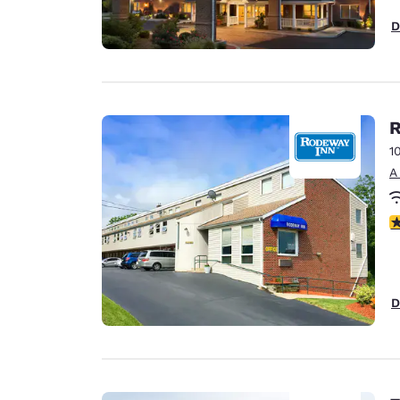
D
R
1
A
C
D