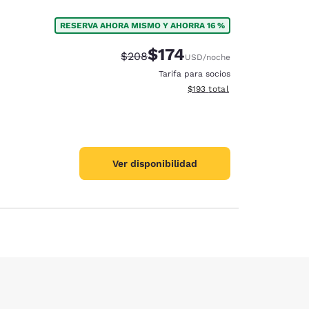
RESERVA AHORA MISMO Y AHORRA 16 %
$174
Tarifa tachada:
Tarifa reducida:
$208
USD
/noche
Tarifa para socios
Ver detalles totales estimado
$193
total
Ver disponibilidad
ración de cookies