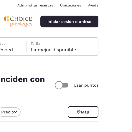
Administrar reservas
Ubicaciones
Ayuda
Iniciar sesión o unirse
des
Tarifa
ión, 1 huésped
La mejor disponible
oinciden con
Usar puntos
ina
Precio
Map