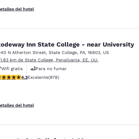
etalles del hotel
odeway Inn State College - near University
040 N Atherton Street
,
State College
,
PA
,
16803
,
US
 1.83 km de State College, Pensilvania, EE. UU.
Wifi gratis
Para no fumar
alificación de 4.3 estrellas. Excelente. 878 reseñas
4.3
Excelente
(878)
etalles del hotel