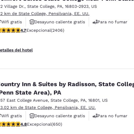
32 Village Dr.
,
State College
,
PA
,
16803-2923
,
US
 2 km de State College, Pensilvania, EE. UU.
Wifi gratis
Desayuno caliente gratis
Para no fumar
alificación de 4.67 estrellas. Excepcional. 2406 reseñas
4.7
Excepcional
(2406)
etalles del hotel
ountry Inn & Suites by Radisson, State Colle
Penn State Area), PA
357 East College Avenue
,
State College
,
PA
,
16801
,
US
 3.02 km de State College, Pensilvania, EE. UU.
Wifi gratis
Desayuno caliente gratis
Para no fumar
alificación de 4.76 estrellas. Excepcional. 650 reseñas
4.8
Excepcional
(650)