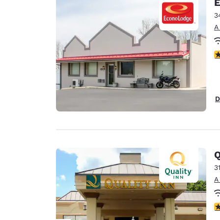
E
3
A
C
D
Q
3
A
C