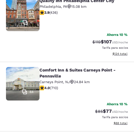
Quality Inn Philadelphia Center City
Quality Inn Philadelphia Center City
Philadelphia
,
PA
15.08 km
Calificación de 3.87 estrellas. Bueno. 436 reseñas
3.9
(
436
)
41
Ahorra 10 %
$107
Tarifa tachada:
Tarifa reducida:
$119
USD
/noche
Tarifa para socios
Ver detalles t
$124
total
Comfort Inn & Suites Carneys Point -
Comfort Inn & Suites Carneys Point 
Pennsville
Carneys Point
,
NJ
24.84 km
Calificación de 4 estrellas. Muy bueno. 710 reseñas
4.0
(
710
)
44
Ahorra 10 %
$77
Tarifa tachada:
Tarifa reducida
$85
USD
/noche
Tarifa para socios
Ver detalles 
$88
total