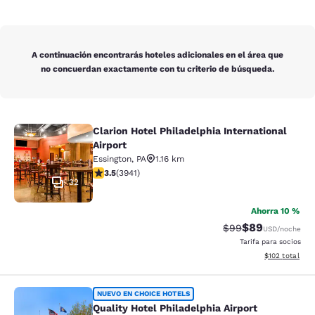
A continuación encontrarás hoteles adicionales en el área que
no concuerdan exactamente con tu criterio de búsqueda.
Clarion Hotel Philadelphia International
Clarion Hotel Philadelphia Internati
Airport
Essington
,
PA
1.16 km
Calificación de 3.45 estrellas. Bueno. 3941 reseñas
3.5
(
3941
)
32
Ahorra 10 %
$89
Tarifa tachada:
Tarifa reducida
$99
USD
/noche
Tarifa para socios
Ver detalles t
$102
total
Quality Hotel Philadelphia Airport
NUEVO EN CHOICE HOTELS
Quality Hotel Philadelphia Airport