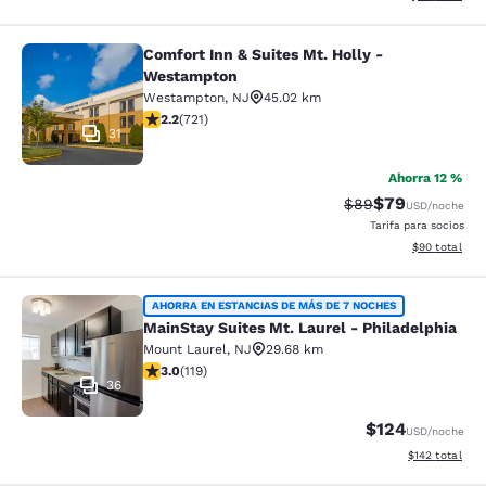
Comfort Inn & Suites Mt. Holly -
Comfort Inn & Suites Mt. Holly - W
Westampton
Westampton
,
NJ
45.02 km
Calificación de 2.22 estrellas. Razonable. 721 reseñas
2.2
(
721
)
31
Ahorra 12 %
$79
Tarifa tachada:
Tarifa reducida
$89
USD
/noche
Tarifa para socios
Ver detalles 
$90
total
MainStay Suites Mt. Laurel - Philad
AHORRA EN ESTANCIAS DE MÁS DE 7 NOCHES
MainStay Suites Mt. Laurel - Philadelphia
Mount Laurel
,
NJ
29.68 km
Calificación de 2.97 estrellas. Razonable. 119 reseñas
3.0
(
119
)
36
$124
USD
/noche
Ver detalles t
$142
total