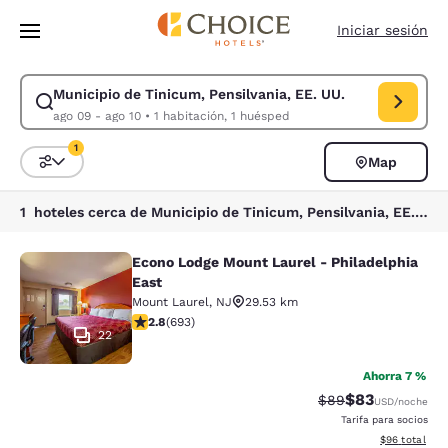
Carga completada
Saltar A Contenido Principal
Iniciar sesión
Municipio de Tinicum, Pensilvania, EE. UU.
Modificar búsqueda para Municipio de Tinicum, Pensilvania, EE. UU.. Fe
ago 09 - ago 10
•
1 habitación, 1 huésped
1
Map
Ordenar y filtrar
1 filtro seleccionado actualmente
1 hoteles cerca de Municipio de Tinicum, Pensilvania, EE. UU. coinciden con tus filtros
Econo Lodge Mount Laurel - Philadelphia
Econo Lodge Mount Laurel - Philade
East
Mount Laurel
,
NJ
29.53 km
Calificación de 2.83 estrellas. Razonable. 693 reseñas
2.8
(
693
)
22
Ahorra 7 %
$83
Tarifa tachada:
Tarifa reducida
$89
USD
/noche
Tarifa para socios
Ver detalles 
$96
total