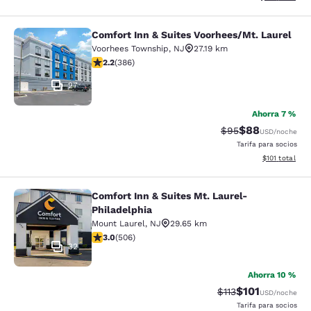
Comfort Inn & Suites Voorhees/Mt. Laurel
Comfort Inn & Suites Voorhees/Mt. 
Voorhees Township
,
NJ
27.19 km
Calificación de 2.24 estrellas. Razonable. 386 reseñas
2.2
(
386
)
27
Ahorra 7 %
$88
Tarifa tachada:
Tarifa reducida
$95
USD
/noche
Tarifa para socios
Ver detalles t
$101
total
Comfort Inn & Suites Mt. Laurel-
Comfort Inn & Suites Mt. Laurel-Phi
Philadelphia
Mount Laurel
,
NJ
29.65 km
Calificación de 3.01 estrellas. Razonable. 506 reseñas
3.0
(
506
)
32
Ahorra 10 %
$101
Tarifa tachada:
Tarifa reducida:
$113
USD
/noche
Tarifa para socios