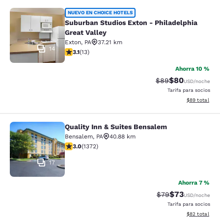
Suburban Studios Exton - Philadelph
NUEVO EN CHOICE HOTELS
Suburban Studios Exton - Philadelphia
Great Valley
Exton
,
PA
37.21 km
14
Calificación de 3.08 estrellas. Razonable. 13 reseñas
3.1
(
13
)
Ahorra 10 %
$80
Tarifa tachada:
Tarifa reducida
$89
USD
/noche
Tarifa para socios
Ver detalles 
$89
total
Quality Inn & Suites Bensalem
Quality Inn & Suites Bensalem
Bensalem
,
PA
40.88 km
Calificación de 3.03 estrellas. Razonable. 1372 reseña
3.0
(
1372
)
17
Ahorra 7 %
$73
Tarifa tachada:
Tarifa reducida
$79
USD
/noche
Tarifa para socios
Ver detalles 
$82
total