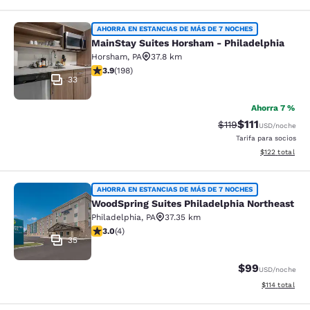
MainStay Suites Horsham - Philadel
AHORRA EN ESTANCIAS DE MÁS DE 7 NOCHES
MainStay Suites Horsham - Philadelphia
Horsham
,
PA
37.8 km
Calificación de 3.89 estrellas. Bueno. 198 reseñas
3.9
(
198
)
33
Ahorra 7 %
$111
Tarifa tachada:
Tarifa reducida
$119
USD
/noche
Tarifa para socios
Ver detalles t
$122
total
WoodSpring Suites Philadelphia Nor
AHORRA EN ESTANCIAS DE MÁS DE 7 NOCHES
WoodSpring Suites Philadelphia Northeast
Philadelphia
,
PA
37.35 km
Calificación de 3 estrellas. Razonable. 4 reseñas
3.0
(
4
)
35
$99
USD
/noche
Ver detalles t
$114
total