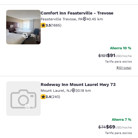
Comfort Inn Feasterville - Trevose
Comfort Inn Feasterville - Trevose
Feasterville Trevose
,
PA
40.45 km
Calificación de 3.46 estrellas. Bueno. 1665 reseñas
3.5
(
1665
)
20
Ahorra 10 %
$91
Tarifa tachada:
Tarifa reducid
$101
USD
/noche
Tarifa para socios
Ver detalles t
$101
total
Rodeway Inn Mount Laurel Hwy 73
Rodeway Inn Mount Laurel Hwy 73
Mount Laurel
,
NJ
30.18 km
Calificación de 2.39 estrellas. Razonable. 240 reseñas
2.4
(
240
)
0
Ahorra 7 %
$69
Tarifa tachada:
Tarifa reducida
$74
USD
/noche
Tarifa para socios