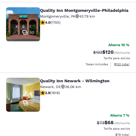
Quality Inn Montgomeryville-Philadelphia
Quality Inn Montgomeryville-Philad
Montgomeryville
,
PA
43.79 km
Calificación de 4.03 estrellas. Muy bueno. 1155 reseña
4.0
(
1155
)
30
Ahorra 10 %
$120
Tarifa tachada:
Tarifa reducida:
$133
USD
/noche
Tarifa para socios
Ver detalles t
Tasas incluidas
$132
total
Quality Inn Newark - Wilmington
Quality Inn Newark - Wilmington
Newark
,
DE
36.06 km
Calificación de 2.86 estrellas. Razonable. 1619 reseña
2.9
(
1619
)
17
Ahorra 7 %
$68
Tarifa tachada:
Tarifa reducida
$73
USD
/noche
Tarifa para socios
Ver detalles 
$76
total