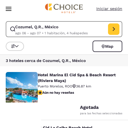
Carga completada
Saltar A Contenido Principal
Iniciar sesión
Cozumel, Q.R., México
Modificar búsqueda para Cozumel, Q.R., México. Fecha de entrada ago 0
ago 06 - ago 07
•
1 habitación, 4 huéspedes
Map
Ordenar y filtrar
3 hoteles cerca de Cozumel, Q.R., México
Hotel Marina El Cid Spa & Beach Resort
Hotel Marina El Cid Spa & Beach Res
(Riviera Maya)
Puerto Morelos
,
ROO
36.87 km
Aún no hay reseñas
Aún no hay reseñas
21
Agotada
para las fechas seleccionadas
Tu
El Cid La Ceiba Beach Hotel