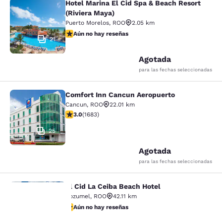
Hotel Marina El Cid Spa & Beach Resort
Hotel Marina El Cid Spa & Beach Res
(Riviera Maya)
Puerto Morelos
,
ROO
2.05 km
Aún no hay reseñas
Aún no hay reseñas
21
Agotada
para las fechas seleccionadas
Comfort Inn Cancun Aeropuerto
Comfort Inn Cancun Aeropuerto
Cancun
,
ROO
22.01 km
Calificación de 3.03 estrellas. Razonable. 1683 reseña
3.0
(
1683
)
25
Agotada
para las fechas seleccionadas
El Cid La Ceiba Beach Hotel
El Cid La Ceiba Beach Hotel
Cozumel
,
ROO
42.11 km
Aún no hay reseñas
Aún no hay reseñas