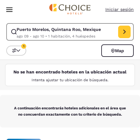
Carga completada
Saltar A Contenido Principal
Iniciar sesión
Puerto Morelos, Quintana Roo, Mexique
Modificar búsqueda para Puerto Morelos, Quintana Roo, Mexique. Fecha 
ago 09 - ago 10
•
1 habitación, 4 huéspedes
1
Map
Ordenar y filtrar
1 filtro seleccionado actualmente
No se han encontrado hoteles en la ubicación actual
Intenta ajustar tu ubicación de búsqueda.
A continuación encontrarás hoteles adicionales en el área que
no concuerdan exactamente con tu criterio de búsqueda.