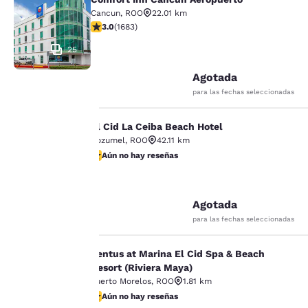
Comfort Inn Cancun Aeropuerto
Cancun
,
ROO
22.01 km
Calificación de 3.03 estrellas. Razonable. 1683 reseña
3.0
(
1683
)
25
Agotada
para las fechas seleccionadas
El Cid La Ceiba Beach Hotel
El Cid La Ceiba Beach Hotel
Cozumel
,
ROO
42.11 km
Tu
Aún no hay reseñas
Aún no hay reseñas
privacidad
14
es
Agotada
para las fechas seleccionadas
importante
Ventus at Marina El Cid Spa & Beach
Ventus at Marina El Cid Spa & Beach
para
Resort (Riviera Maya)
Puerto Morelos
,
ROO
1.81 km
nosotros.
Aún no hay reseñas
Aún no hay reseñas
18