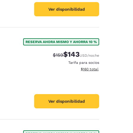
Ver disponibilidad
RESERVA AHORA MISMO Y AHORRA 10 %
$143
Tarifa tachada:
Tarifa reducida:
$159
USD
/noche
Tarifa para socios
Ver detalles totales estimado
$160
total
Ver disponibilidad