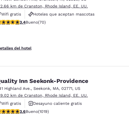
 2.66 km de Cranston, Rhode Island, EE. UU.
Wifi gratis
Hoteles que aceptan mascotas
alificación de 3.39 estrellas. Bueno. 70 reseñas
3.4
Bueno
(70)
Centro de negocios
etalles del hotel
uality Inn Seekonk-Providence
41 Highland Ave.
,
Seekonk
,
MA
,
02771
,
US
 9.02 km de Cranston, Rhode Island, EE. UU.
Wifi gratis
Desayuno caliente gratis
alificación de 3.56 estrellas. Bueno. 1019 reseñas
3.6
Bueno
(1019)
Hoteles que aceptan mascotas