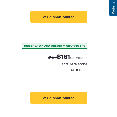
Ver disponibilidad
RESERVA AHORA MISMO Y AHORRA 5 %
$161
Tarifa tachada:
Tarifa reducida:
$169
USD
/noche
Tarifa para socios
Ver detalles totales estimado
$179
total
Ver disponibilidad