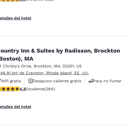
etalles del hotel
ountry Inn & Suites by Radisson, Brockton
Boston), MA
0 Christy's Drive
,
Brockton
,
MA
,
02301
,
US
 46.91 km de Cranston, Rhode Island, EE. UU.
Wifi gratis
Desayuno caliente gratis
Para no fumar
alificación de 4.28 estrellas. Excelente. 264 reseñas
4.3
Excelente
(264)
etalles del hotel