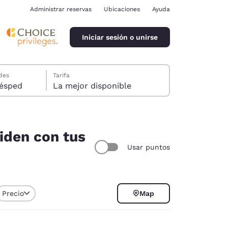
Administrar reservas
Ubicaciones
Ayuda
Iniciar sesión o unirse
des
Tarifa
ión, 1 huésped
La mejor disponible
ciden con tus
Usar puntos
ina
Precio
Map