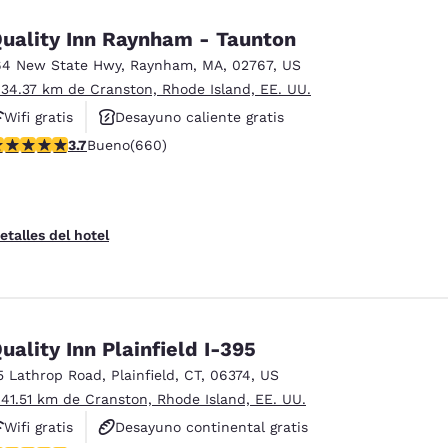
uality Inn Raynham - Taunton
64 New State Hwy
,
Raynham
,
MA
,
02767
,
US
 34.37 km de Cranston, Rhode Island, EE. UU.
Wifi gratis
Desayuno caliente gratis
alificación de 3.66 estrellas. Bueno. 660 reseñas
3.7
Bueno
(660)
Instalaciones deportivas
etalles del hotel
uality Inn Plainfield I-395
5 Lathrop Road
,
Plainfield
,
CT
,
06374
,
US
 41.51 km de Cranston, Rhode Island, EE. UU.
Wifi gratis
Desayuno continental gratis