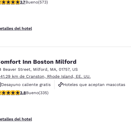
alificación de 3.68 estrellas. Bueno. 573 reseñas
3.7
Bueno
(573)
Desayuno caliente gratis
etalles del hotel
omfort Inn Boston Milford
4 Beaver Street
,
Milford
,
MA
,
01757
,
US
 41.29 km de Cranston, Rhode Island, EE. UU.
Desayuno caliente gratis
Hoteles que aceptan mascotas
alificación de 3.83 estrellas. Bueno. 335 reseñas
3.8
Bueno
(335)
Para no fumar
etalles del hotel