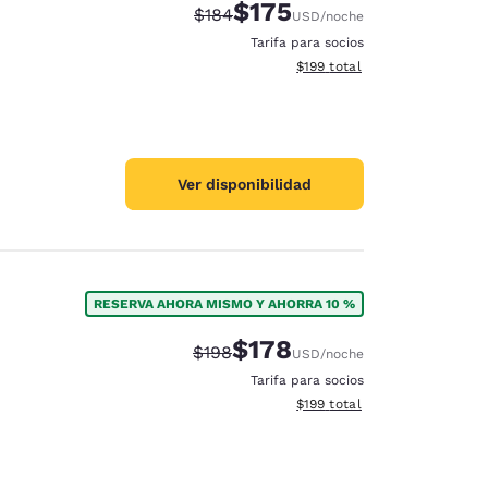
$175
Tarifa tachada:
Tarifa reducida:
$184
USD
/noche
Tarifa para socios
Ver detalles totales estimado
$199
total
Ver disponibilidad
RESERVA AHORA MISMO Y AHORRA 10 %
$178
Tarifa tachada:
Tarifa reducida:
$198
USD
/noche
Tarifa para socios
Ver detalles totales estimado
$199
total