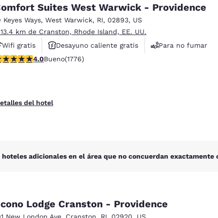
México
Mexico
omfort Suites West Warwick - Providence
Español
English
0 Keyes Ways
,
West Warwick
,
RI
,
02893
,
US
 13.4 km de Cranston, Rhode Island, EE. UU.
Wifi gratis
Desayuno caliente gratis
Para no fumar
nd
Germany
España
English
Español
alificación de 3.97 estrellas. Bueno. 1776 reseñas
4.0
Bueno
(1776)
France
France
Français
English
etalles del hotel
Italia
Italy
Italiano
English
ngdom
 hoteles adicionales en el área que no concuerdan exactamente c
India
New Zealan
English
English
cono Lodge Cranston - Providence
01 New London Ave
,
Cranston
,
RI
,
02920
,
US