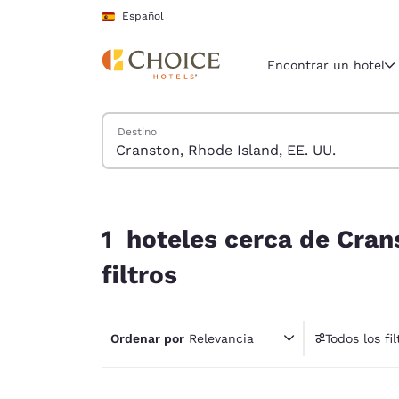
Carga completada
Saltar A Contenido Principal
Español
Encontrar un hotel
Buscar hoteles
Destino
Región y ubicac
España
Español
1 hoteles cerca de Cranston, Rhode Island, EE. U
Selecciona t
1 hoteles cerca de Cran
América
filtros
United Sta
English
Ordenar por
Relevancia
Todos los fil
América L
1 fil
Português