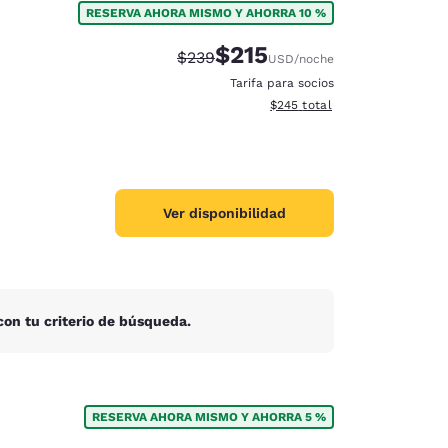
RESERVA AHORA MISMO Y AHORRA 10 %
$215
Tarifa tachada:
Tarifa reducida:
$239
USD
/noche
Tarifa para socios
Ver detalles totales estimado
$245
total
Ver disponibilidad
on tu criterio de búsqueda.
d
RESERVA AHORA MISMO Y AHORRA 5 %