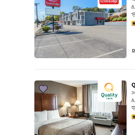
A
C
D
Q
3
A
C