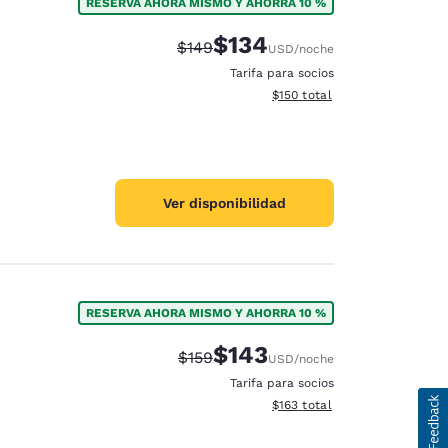
RESERVA AHORA MISMO Y AHORRA 10 %
$134
Tarifa tachada:
Tarifa reducida:
$149
USD
/noche
Tarifa para socios
Ver detalles totales estimado
$150
total
Ver disponibilidad
RESERVA AHORA MISMO Y AHORRA 10 %
$143
Tarifa tachada:
Tarifa reducida:
$159
USD
/noche
Tarifa para socios
Ver detalles totales estimado
$163
total