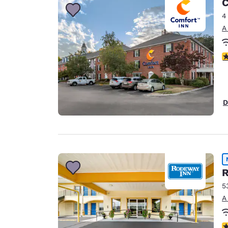
C
4
A
C
D
R
5
A
C