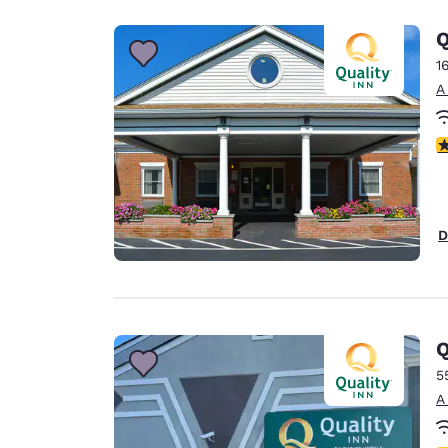
Q
1
A
C
D
Q
5
A