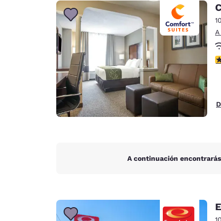
Canada
C
Français
1
Europa
A
Deutschla
Deutsch
C
Spain
English
D
Ireland
English
United Ki
English
A continuación encontrarás
Asia-Pacífico
Australia
English
E
1