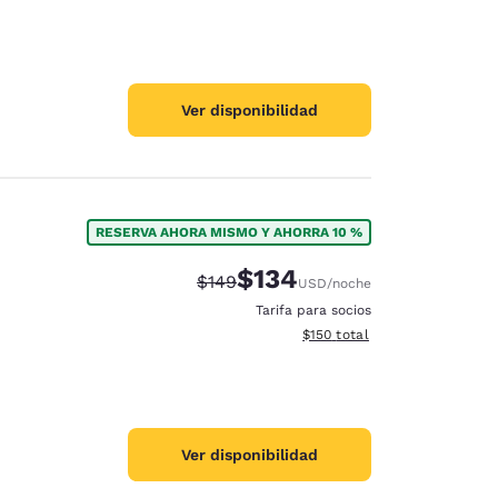
Ver disponibilidad
RESERVA AHORA MISMO Y AHORRA 10 %
$134
Tarifa tachada:
Tarifa reducida:
$149
USD
/noche
Tarifa para socios
Ver detalles totales estimado
$150
total
Ver disponibilidad