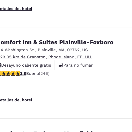
etalles del hotel
omfort Inn & Suites Plainville-Foxboro
64 Washington St.
,
Plainville
,
MA
,
02762
,
US
 29.05 km de Cranston, Rhode Island, EE. UU.
Desayuno caliente gratis
Para no fumar
alificación de 3.8 estrellas. Bueno. 246 reseñas
3.8
Bueno
(246)
Instalaciones deportivas
etalles del hotel