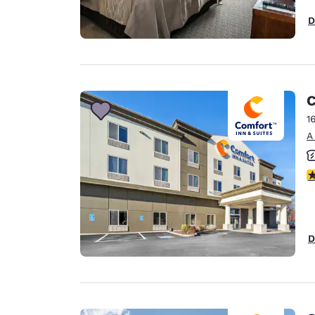
D
C
1
A
C
D