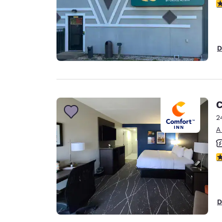
C
D
C
2
A
C
D