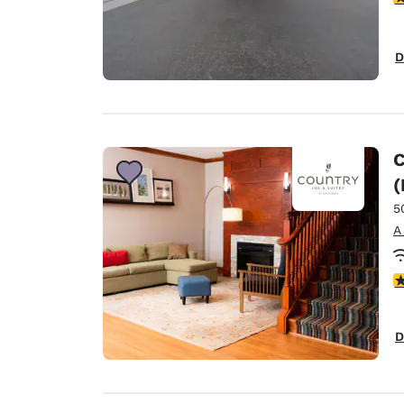
D
C
(
5
A
C
D