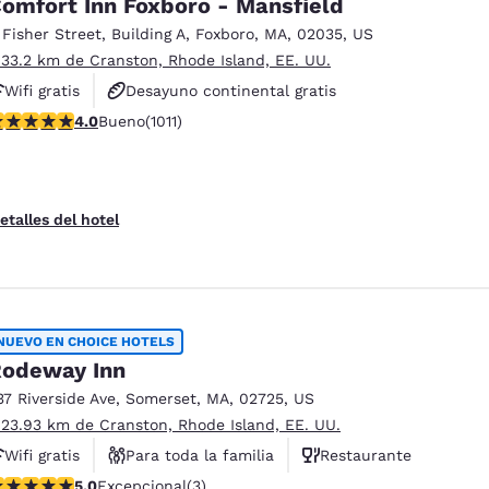
omfort Inn Foxboro - Mansfield
 Fisher Street
,
Building A
,
Foxboro
,
MA
,
02035
,
US
 33.2 km de Cranston, Rhode Island, EE. UU.
Wifi gratis
Desayuno continental gratis
alificación de 3.99 estrellas. Bueno. 1011 reseñas
4.0
Bueno
(1011)
Desayuno caliente gratis
etalles del hotel
NUEVO EN CHOICE HOTELS
odeway Inn
37 Riverside Ave
,
Somerset
,
MA
,
02725
,
US
 23.93 km de Cranston, Rhode Island, EE. UU.
Wifi gratis
Para toda la familia
Restaurante
alificación de 5 estrellas. Excepcional. 3 reseñas
5.0
Excepcional
(3)