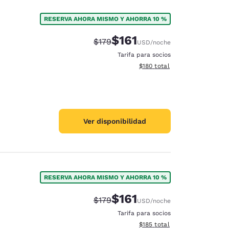
RESERVA AHORA MISMO Y AHORRA 10 %
$161
Tarifa tachada:
Tarifa reducida:
$179
USD
/noche
Tarifa para socios
Ver detalles totales estimado
$180
total
Ver disponibilidad
RESERVA AHORA MISMO Y AHORRA 10 %
$161
Tarifa tachada:
Tarifa reducida:
$179
USD
/noche
Tarifa para socios
Ver detalles totales estimado
$185
total