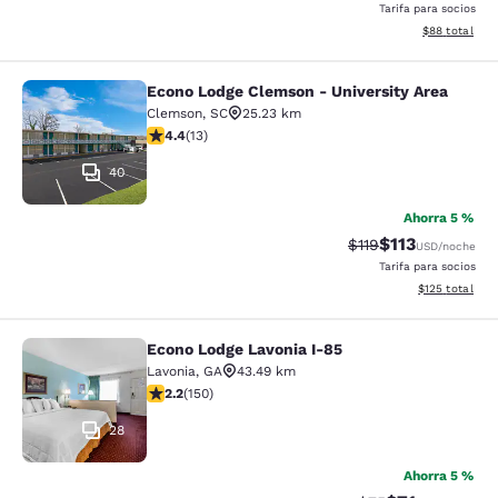
Tarifa para socios
Ver detalles 
$88
total
Econo Lodge Clemson - University Area
Econo Lodge Clemson - University A
Clemson
,
SC
25.23 km
Calificación de 4.38 estrellas. Excelente. 13 reseñas
4.4
(
13
)
40
Ahorra 5 %
$113
Tarifa tachada:
Tarifa reducida
$119
USD
/noche
Tarifa para socios
Ver detalles t
$125
total
Econo Lodge Lavonia I-85
Econo Lodge Lavonia I-85
Lavonia
,
GA
43.49 km
Calificación de 2.21 estrellas. Razonable. 150 reseñas
2.2
(
150
)
28
Ahorra 5 %