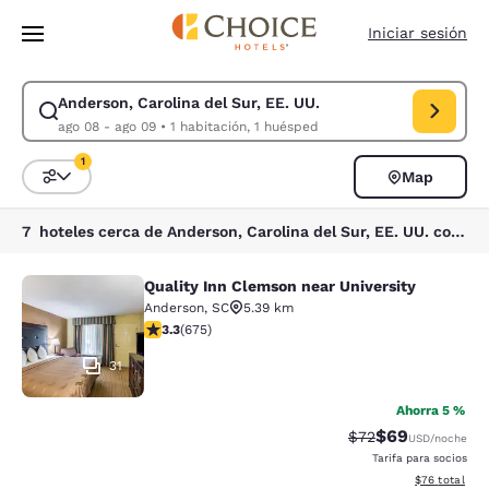
Carga completada
Saltar A Contenido Principal
Iniciar sesión
Anderson, Carolina del Sur, EE. UU.
Modificar búsqueda para Anderson, Carolina del Sur, EE. UU.. Fecha de
ago 08 - ago 09
•
1 habitación, 1 huésped
1
Map
Ordenar y filtrar
1 filtro seleccionado actualmente
7 hoteles cerca de Anderson, Carolina del Sur, EE. UU. coinciden con tus filtros
Quality Inn Clemson near University
Quality Inn Clemson near University
Anderson
,
SC
5.39 km
Calificación de 3.34 estrellas. Bueno. 675 reseñas
3.3
(
675
)
31
Ahorra 5 %
$69
Tarifa tachada:
Tarifa reducida
$72
USD
/noche
Tarifa para socios
Ver detalles 
$76
total