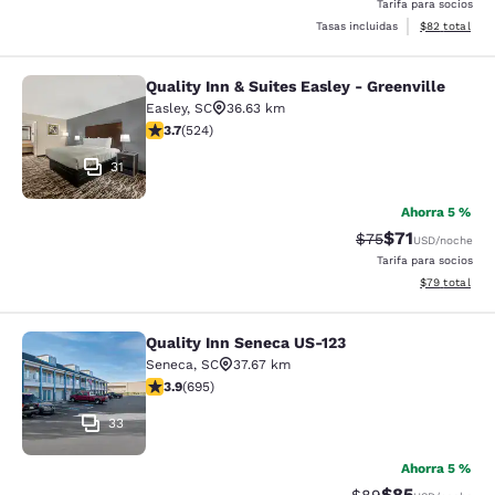
Tarifa para socios
Ver detalles 
Tasas incluidas
$82
total
Quality Inn & Suites Easley - Greenville
Quality Inn & Suites Easley - Greenv
Easley
,
SC
36.63 km
Calificación de 3.7 estrellas. Bueno. 524 reseñas
3.7
(
524
)
31
Ahorra 5 %
$71
Tarifa tachada:
Tarifa reducid
$75
USD
/noche
Tarifa para socios
Ver detalles 
$79
total
Quality Inn Seneca US-123
Quality Inn Seneca US-123
Seneca
,
SC
37.67 km
Calificación de 3.85 estrellas. Bueno. 695 reseñas
3.9
(
695
)
33
Ahorra 5 %
$85
Tarifa tachada:
Tarifa reducida