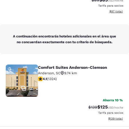
$89
USD
/noche
Tarifa para socios
Ver detalles 
$97
total
A continuación encontrarás hoteles adicionales en el área que
no concuerdan exactamente con tu criterio de búsqueda.
Comfort Suites Anderson-Clemson
Comfort Suites Anderson-Clemson
Anderson
,
SC
9.74 km
Calificación de 4.14 estrellas. Muy bueno. 1324 reseña
4.1
(
1324
)
33
Ahorra 10 %
$125
Tarifa tachada:
Tarifa reducida:
$139
USD
/noche
Tarifa para socios
Ver detalles t
$139
total