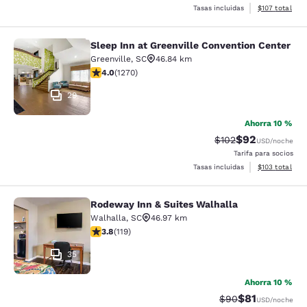
Ver detalles t
Tasas incluidas
$107
total
Sleep Inn at Greenville Convention Center
Sleep Inn at Greenville Convention 
Greenville
,
SC
46.84 km
Calificación de 3.95 estrellas. Bueno. 1270 reseñas
4.0
(
1270
)
29
Ahorra 10 %
$92
Tarifa tachada:
Tarifa reducida
$102
USD
/noche
Tarifa para socios
Ver detalles t
Tasas incluidas
$103
total
Rodeway Inn & Suites Walhalla
Rodeway Inn & Suites Walhalla
Walhalla
,
SC
46.97 km
Calificación de 3.82 estrellas. Bueno. 119 reseñas
3.8
(
119
)
35
Ahorra 10 %
$81
Tarifa tachada:
Tarifa reducid
$90
USD
/noche