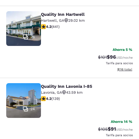
Quality Inn Hartwell
Quality Inn Hartwell
Hartwell
,
GA
29.02 km
Calificación de 4.2 estrellas. Excelente. 441 reseñas
4.2
(
441
)
26
Ahorra 5 %
$96
Tarifa tachada:
Tarifa reducida
$101
USD
/noche
Tarifa para socios
Ver detalles t
$116
total
Quality Inn Lavonia I-85
Quality Inn Lavonia I-85
Lavonia
,
GA
43.59 km
Calificación de 4.24 estrellas. Excelente. 139 reseñas
4.2
(
139
)
24
Ahorra 14 %
$91
Tarifa tachada:
Tarifa reducid
$105
USD
/noche
Tarifa para socios