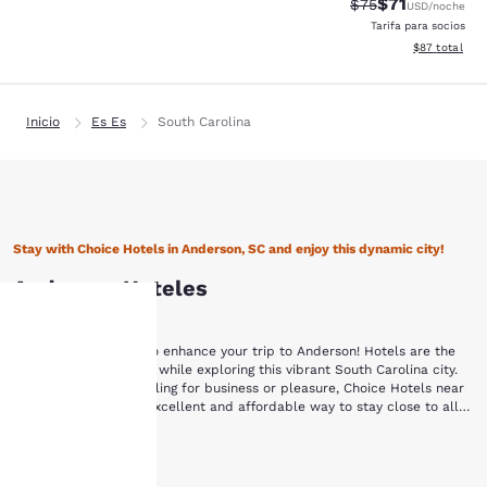
$71
Tarifa tachada:
Tarifa reducid
$75
USD
/noche
Tarifa para socios
Ver detalles 
$87
total
Inicio
Es Es
South Carolina
Stay with Choice Hotels in Anderson, SC and enjoy this dynamic city!
Anderson Hoteles
Allow Choice Hotels to enhance your trip to Anderson! Hotels are the
Tu
perfect place to relax while exploring this vibrant South Carolina city.
Whether you are traveling for business or pleasure, Choice Hotels near
Anderson, SC are an excellent and affordable way to stay close to all
privacidad
the action.
This area was first inhabited by the Cherokee Native Americans, who
Mostrar más
es
ceded the land to South Carolina in a treaty negotiated by Andrew
Pickens in 1777. Pickens had surveyed the land with his good friend