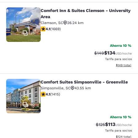
Comfort Inn & Suites Clemson - University
Comfort Inn & Suites Clemson - Univ
Area
Clemson
,
SC
26.24 km
Calificación de 4.12 estrellas. Muy bueno. 1669 reseña
4.1
(
1669
)
35
Ahorra 10 %
$134
Tarifa tachada:
Tarifa reducida:
$149
USD
/noche
Tarifa para socios
Ver detalles t
$149
total
Comfort Suites Simpsonville - Greenville
Comfort Suites Simpsonville - Green
Simpsonville
,
SC
43.55 km
Calificación de 4.07 estrellas. Muy bueno. 1415 reseña
4.1
(
1415
)
40
Ahorra 10 %
$113
Tarifa tachada:
Tarifa reducida
$125
USD
/noche
Tarifa para socios
Ver detalles t
$124
total