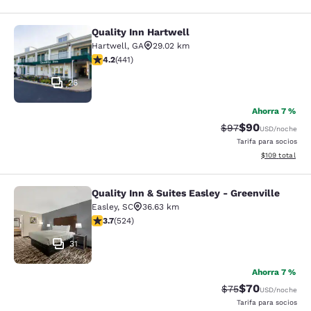
Quality Inn Hartwell
Quality Inn Hartwell
Hartwell
,
GA
29.02 km
Calificación de 4.2 estrellas. Excelente. 441 reseñas
4.2
(
441
)
26
Ahorra 7 %
$90
Tarifa tachada:
Tarifa reducida
$97
USD
/noche
Tarifa para socios
Ver detalles t
$109
total
Quality Inn & Suites Easley - Greenville
Quality Inn & Suites Easley - Greenv
Easley
,
SC
36.63 km
Calificación de 3.7 estrellas. Bueno. 524 reseñas
3.7
(
524
)
31
Ahorra 7 %
$70
Tarifa tachada:
Tarifa reducida
$75
USD
/noche
Tarifa para socios