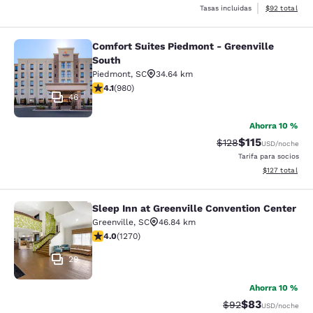
Ver detalles 
Tasas incluidas
$92
total
Comfort Suites Piedmont - Greenville
Comfort Suites Piedmont - Greenvil
South
Piedmont
,
SC
34.64 km
Calificación de 4.07 estrellas. Muy bueno. 980 reseñas
4.1
(
980
)
46
Ahorra 10 %
$115
Tarifa tachada:
Tarifa reducida
$128
USD
/noche
Tarifa para socios
Ver detalles t
$127
total
Sleep Inn at Greenville Convention Center
Sleep Inn at Greenville Convention 
Greenville
,
SC
46.84 km
Calificación de 3.95 estrellas. Bueno. 1270 reseñas
4.0
(
1270
)
29
Ahorra 10 %
$83
Tarifa tachada:
Tarifa reducida
$92
USD
/noche