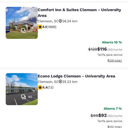
Comfort Inn & Suites Clemson - University
Comfort Inn & Suites Clemson - Univ
Area
Clemson
,
SC
26.24 km
Calificación de 4.12 estrellas. Muy bueno. 1669 reseña
4.1
(
1669
)
35
Ahorra 10 %
$116
Tarifa tachada:
Tarifa reducida:
$129
USD
/noche
Tarifa para socios
Ver detalles t
$129
total
Econo Lodge Clemson - University Area
Econo Lodge Clemson - University A
Clemson
,
SC
25.23 km
Calificación de 4.38 estrellas. Excelente. 13 reseñas
4.4
(
13
)
40
Ahorra 7 %
$92
Tarifa tachada:
Tarifa reducida
$99
USD
/noche
Tarifa para socios
Ver detalles t
$102
total