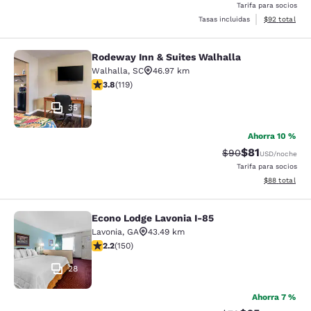
Tarifa para socios
Ver detalles 
Tasas incluidas
$92
total
Rodeway Inn & Suites Walhalla
Rodeway Inn & Suites Walhalla
Walhalla
,
SC
46.97 km
Calificación de 3.82 estrellas. Bueno. 119 reseñas
3.8
(
119
)
35
Ahorra 10 %
$81
Tarifa tachada:
Tarifa reducid
$90
USD
/noche
Tarifa para socios
Ver detalles 
$88
total
Econo Lodge Lavonia I-85
Econo Lodge Lavonia I-85
Lavonia
,
GA
43.49 km
Calificación de 2.21 estrellas. Razonable. 150 reseñas
2.2
(
150
)
28
Ahorra 7 %