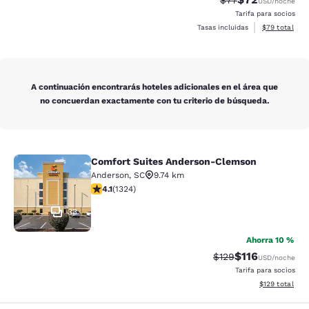
$77
USD
/noche
Tarifa para socios
Ver detalles 
Tasas incluidas
$79
total
A continuación encontrarás hoteles adicionales en el área que
no concuerdan exactamente con tu criterio de búsqueda.
Comfort Suites Anderson-Clemson
Comfort Suites Anderson-Clemson
Anderson
,
SC
9.74 km
Calificación de 4.14 estrellas. Muy bueno. 1324 reseña
4.1
(
1324
)
33
Ahorra 10 %
$116
Tarifa tachada:
Tarifa reducida:
$129
USD
/noche
Tarifa para socios
Ver detalles t
$129
total