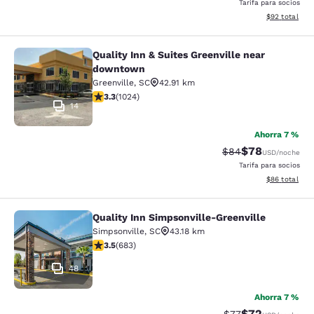
Tarifa para socios
Ver detalles 
$92
total
Quality Inn & Suites Greenville near
Quality Inn & Suites Greenville ne
downtown
Greenville
,
SC
42.91 km
Calificación de 3.31 estrellas. Bueno. 1024 reseñas
3.3
(
1024
)
14
Ahorra 7 %
$78
Tarifa tachada:
Tarifa reducida
$84
USD
/noche
Tarifa para socios
Ver detalles 
$86
total
Quality Inn Simpsonville-Greenville
Quality Inn Simpsonville-Greenville
Simpsonville
,
SC
43.18 km
Calificación de 3.52 estrellas. Bueno. 683 reseñas
3.5
(
683
)
48
Ahorra 7 %
$72
Tarifa tachada:
Tarifa reducida