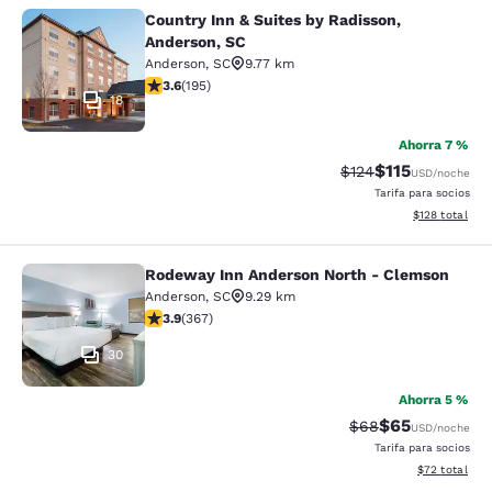
Country Inn & Suites by Radisson,
Country Inn & Suites by Radisson, A
Anderson, SC
Anderson
,
SC
9.77 km
Calificación de 3.58 estrellas. Bueno. 195 reseñas
3.6
(
195
)
18
Ahorra 7 %
$115
Tarifa tachada:
Tarifa reducida
$124
USD
/noche
Tarifa para socios
Ver detalles t
$128
total
Rodeway Inn Anderson North - Clemson
Rodeway Inn Anderson North - Cle
Anderson
,
SC
9.29 km
Calificación de 3.85 estrellas. Bueno. 367 reseñas
3.9
(
367
)
30
Ahorra 5 %
$65
Tarifa tachada:
Tarifa reducida
$68
USD
/noche
Tarifa para socios
Ver detalles 
$72
total