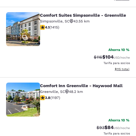
Comfort Suites Simpsonville - Greenville
Comfort Suites Simpsonville - Green
Simpsonville
,
SC
43.55 km
Calificación de 4.07 estrellas. Muy bueno. 1415 reseña
4.1
(
1415
)
40
Ahorra 10 %
$104
Tarifa tachada:
Tarifa reducida:
$116
USD
/noche
Tarifa para socios
Ver detalles t
$115
total
Comfort Inn Greenville - Haywood Mall
Comfort Inn Greenville - Haywood M
Greenville
,
SC
48.2 km
Calificación de 3.83 estrellas. Bueno. 1197 reseñas
3.8
(
1197
)
34
Ahorra 10 %
$84
Tarifa tachada:
Tarifa reducida
$93
USD
/noche
Tarifa para socios