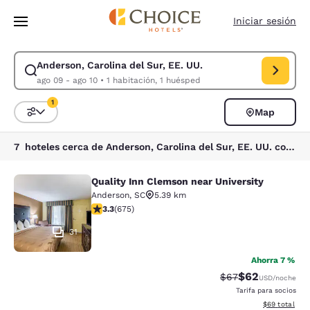
Carga completada
Saltar A Contenido Principal
Iniciar sesión
Anderson, Carolina del Sur, EE. UU.
Modificar búsqueda para Anderson, Carolina del Sur, EE. UU.. Fecha de 
ago 09 - ago 10
•
1 habitación, 1 huésped
1
Map
Ordenar y filtrar
1 filtro seleccionado actualmente
7 hoteles cerca de Anderson, Carolina del Sur, EE. UU. coinciden con tus filtros
Quality Inn Clemson near University
Quality Inn Clemson near University
Anderson
,
SC
5.39 km
Calificación de 3.34 estrellas. Bueno. 675 reseñas
3.3
(
675
)
31
Ahorra 7 %
$62
Tarifa tachada:
Tarifa reducida
$67
USD
/noche
Tarifa para socios
Ver detalles 
$69
total