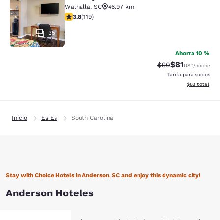
Rodeway Inn & Suites Walhalla
Walhalla
,
SC
46.97 km
Calificación de 3.82 estrellas. Bueno. 119 reseñas
3.8
(
119
)
35
Ahorra 10 %
$81
Tarifa tachada:
Tarifa reducid
$90
USD
/noche
Tarifa para socios
Ver detalles 
$88
total
Inicio
Es Es
South Carolina
Stay with Choice Hotels in Anderson, SC and enjoy this dynamic city!
Anderson Hoteles