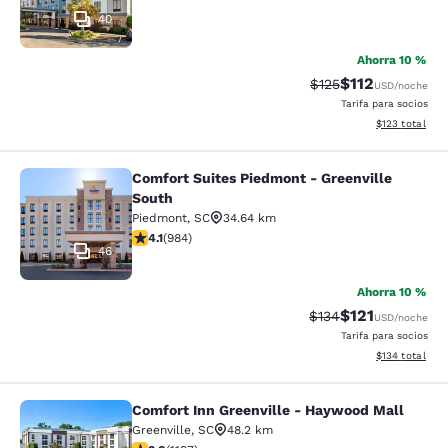
40
Ahorra 10 %
$112
Tarifa tachada:
Tarifa reducida:
$125
USD
/noche
Tarifa para socios
Ver detalles t
$123
total
Comfort Suites Piedmont - Greenville
Comfort Suites Piedmont - Greenvil
South
Piedmont
,
SC
34.64 km
Calificación de 4.07 estrellas. Muy bueno. 984 reseñas
4.1
(
984
)
46
Ahorra 10 %
$121
Tarifa tachada:
Tarifa reducida:
$134
USD
/noche
Tarifa para socios
Ver detalles t
$134
total
Comfort Inn Greenville - Haywood Mall
Comfort Inn Greenville - Haywood M
Greenville
,
SC
48.2 km
Calificación de 3.83 estrellas. Bueno. 1197 reseñas