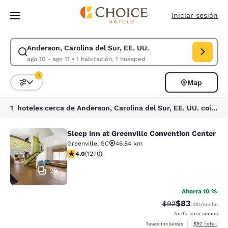
Carga completada
Saltar A Contenido Principal
Iniciar sesión
Anderson, Carolina del Sur, EE. UU.
Modificar búsqueda para Anderson, Carolina del Sur, EE. UU.. Fecha de 
ago 10 - ago 11
•
1 habitación, 1 huésped
1
Map
Ordenar y filtrar
1 filtro seleccionado actualmente
1 hoteles cerca de Anderson, Carolina del Sur, EE. UU. coinciden con tus filtros
Sleep Inn at Greenville Convention Center
Sleep Inn at Greenville Convention 
Greenville
,
SC
46.84 km
Calificación de 3.95 estrellas. Bueno. 1270 reseñas
4.0
(
1270
)
29
Ahorra 10 %
$83
Tarifa tachada:
Tarifa reducida
$92
USD
/noche
Tarifa para socios
Ver detalles 
Tasas incluidas
$92
total