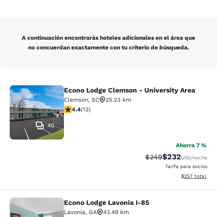
A continuación encontrarás hoteles adicionales en el área que
no concuerdan exactamente con tu criterio de búsqueda.
Econo Lodge Clemson - University Area
Econo Lodge Clemson - University A
Clemson
,
SC
25.23 km
Calificación de 4.38 estrellas. Excelente. 13 reseñas
4.4
(
13
)
40
Ahorra 7 %
$232
Tarifa tachada:
Tarifa reducida:
$249
USD
/noche
Tarifa para socios
Ver detalles to
$257
total
Econo Lodge Lavonia I-85
Econo Lodge Lavonia I-85
Lavonia
,
GA
43.49 km