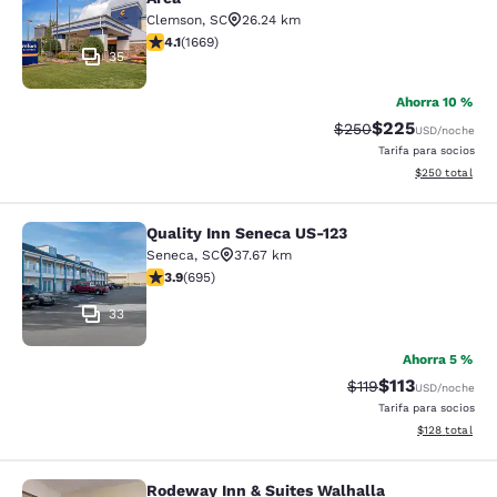
Clemson
,
SC
26.24 km
Calificación de 4.12 estrellas. Muy bueno. 1669 reseña
4.1
(
1669
)
35
Ahorra 10 %
$225
Tarifa tachada:
Tarifa reducida:
$250
USD
/noche
Tarifa para socios
Ver detalles to
$250
total
Quality Inn Seneca US-123
Quality Inn Seneca US-123
Seneca
,
SC
37.67 km
Calificación de 3.85 estrellas. Bueno. 695 reseñas
3.9
(
695
)
33
Ahorra 5 %
$113
Tarifa tachada:
Tarifa reducida
$119
USD
/noche
Tarifa para socios
Ver detalles t
$128
total
Rodeway Inn & Suites Walhalla