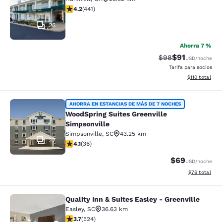
Calificación de 4.2 estrellas. Excelente. 441 reseñas
4.2
(
441
)
26
Ahorra 7 %
$91
Tarifa tachada:
Tarifa reducid
$98
USD
/noche
Tarifa para socios
Ver detalles t
$110
total
WoodSpring Suites Greenville Simps
AHORRA EN ESTANCIAS DE MÁS DE 7 NOCHES
WoodSpring Suites Greenville
Simpsonville
Simpsonville
,
SC
43.25 km
22
Calificación de 4.08 estrellas. Muy bueno. 36 reseñas
4.1
(
36
)
$69
USD
/noche
Ver detalles 
$76
total
Quality Inn & Suites Easley - Greenville
Quality Inn & Suites Easley - Greenv
Easley
,
SC
36.63 km
Calificación de 3.7 estrellas. Bueno. 524 reseñas
3.7
(
524
)