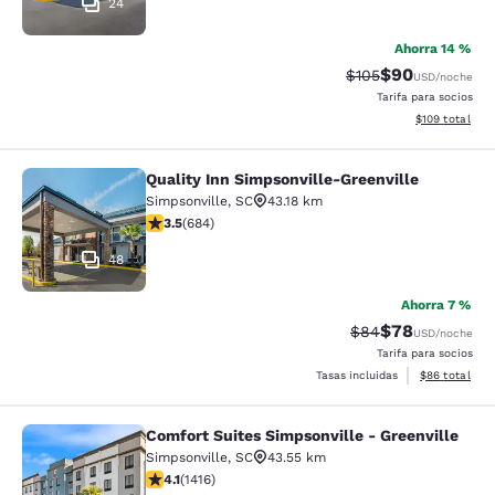
24
Ahorra 14 %
$90
Tarifa tachada:
Tarifa reducida
$105
USD
/noche
Tarifa para socios
Ver detalles t
$109
total
Quality Inn Simpsonville-Greenville
Quality Inn Simpsonville-Greenville
Simpsonville
,
SC
43.18 km
Calificación de 3.52 estrellas. Bueno. 684 reseñas
3.5
(
684
)
48
Ahorra 7 %
$78
Tarifa tachada:
Tarifa reducida
$84
USD
/noche
Tarifa para socios
Ver detalles 
Tasas incluidas
$86
total
Comfort Suites Simpsonville - Greenville
Comfort Suites Simpsonville - Green
Simpsonville
,
SC
43.55 km
Calificación de 4.07 estrellas. Muy bueno. 1416 reseña
4.1
(
1416
)