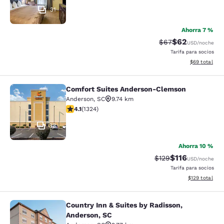
31
Ahorra 7 %
$62
Tarifa tachada:
Tarifa reducida
$67
USD
/noche
Tarifa para socios
Ver detalles 
$69
total
Comfort Suites Anderson-Clemson
Comfort Suites Anderson-Clemson
Anderson
,
SC
9.74 km
Calificación de 4.14 estrellas. Muy bueno. 1324 reseña
4.1
(
1324
)
33
Ahorra 10 %
$116
Tarifa tachada:
Tarifa reducida:
$129
USD
/noche
Tarifa para socios
Ver detalles t
$129
total
Country Inn & Suites by Radisson,
Country Inn & Suites by Radisson, A
Anderson, SC