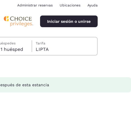
Administrar reservas
Ubicaciones
Ayuda
Iniciar sesión o unirse
ración de cookies
huéspedes
Tarifa
1 habitación, 1 huésped
LIPTA
espués de esta estancia
ina