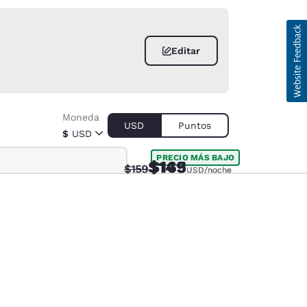
Editar
Moneda
USD
Puntos
$
USD
PRECIO MÁS BAJO
$149
$143
$165
Tarifa tachada:
Tarifa tachada:
Tarifa reducida:
Tarifa reducida:
$159
$159
USD
USD
USD
/noche
/noche
/noche
d