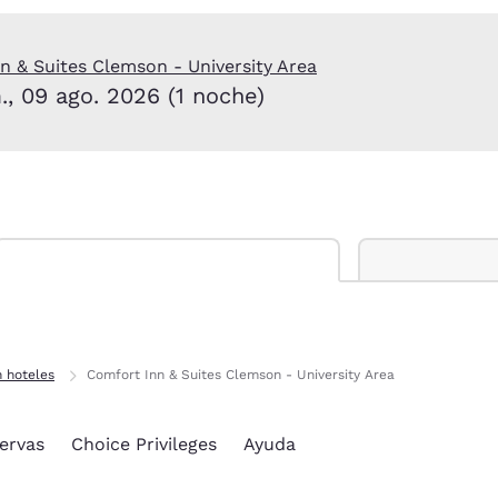
México
Mexico
Español
English
n & Suites Clemson - University Area
., 09 ago. 2026 (1 noche)
nd
Germany
España
English
Español
France
France
Français
English
Italia
Italy
Italiano
English
ngdom
 hoteles
Comfort Inn & Suites Clemson - University Area
India
New Zealan
ervas
Choice Privileges
Ayuda
English
English