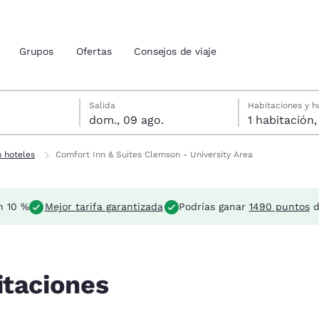
Grupos
Ofertas
Consejos de viaje
ies
Rechazar todas las cookies
Configu
osto
agosto
 seleccionada: domingo, 9 de agosto
a seleccionada: sábado, 8 de agosto
Salida
Habitaciones y 
.
dom., 09 ago.
ión actuales
 hoteles
Comfort Inn & Suites Clemson - University Area
u idioma preferido
n 10 %
Mejor tarifa garantizada
Podrías ganar
1490 puntos
d
tes
Estados Unidos
América Lat
Español
Español
atina
Latin America
Canada
itaciones
English
English