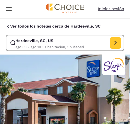
Carga completada
Saltar A Contenido Principal
Iniciar sesión
Ver todos los hoteles cerca de Hardeeville, SC
Hardeeville, SC, US
Modificar búsqueda para Hardeeville, SC, US. Fecha de entrada ago 09,
ago 09 - ago 10
•
1 habitación, 1 huésped