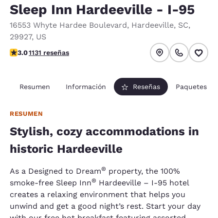
Sleep Inn Hardeeville - I-95
16553 Whyte Hardee Boulevard
,
Hardeeville
,
SC
,
29927
,
US
Calificación de 3.03 estrellas. Razonable.
3.0
1131 reseñas
Resumen
Información
Reseñas
Paquetes
RESUMEN
Stylish, cozy accommodations in
historic Hardeeville
®
As a Designed to Dream
property, the 100%
®
smoke-free Sleep Inn
Hardeeville – I-95 hotel
creates a relaxing environment that helps you
unwind and get a good night’s rest. Start your day
with our free hot breakfast featuring assorted