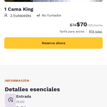
1 Cama King
3 huéspedes
No fumador
$70
Tarifa tachada:
Tarifa reducida:
$74
USD
/noche
Ver detalles
Tarifa para socios
$79
total
Reserva ahora
INFORMACIÓN
Detalles esenciales
Entrada
15:00