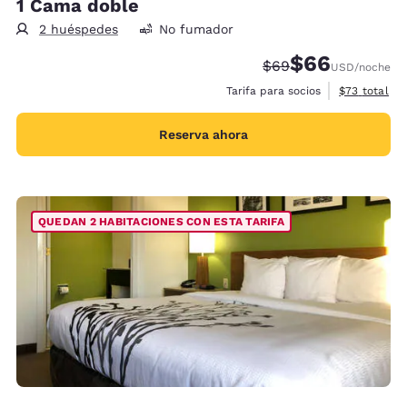
1 Cama doble
2 huéspedes
No fumador
$66
Tarifa tachada:
Tarifa reducida:
$69
USD
/noche
Ver detalles
Tarifa para socios
$73
total
Reserva ahora
QUEDAN 2 HABITACIONES CON ESTA TARIFA