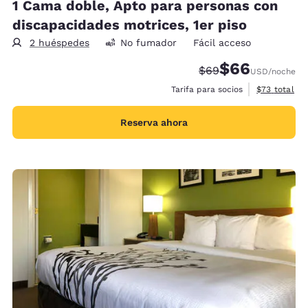
1 Cama doble, Apto para personas con
discapacidades motrices, 1er piso
2 huéspedes
No fumador
Fácil acceso
$66
Tarifa tachada:
Tarifa reducida:
$69
USD
/noche
Ver detalles
Tarifa para socios
$73
total
Reserva ahora