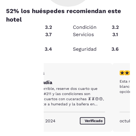
52
% los huéspedes recomiendan este
hotel
Limpieza
3.2
Condición
3.2
Servicio
3.7
Servicios
3.1
Relación
Tu
calidad-
3.4
Seguridad
3.6
precio
privacidad
es
Calificación de 1 estrella. Razonable. 1 reseña
Calificac
1/5
Esta muy
Horrible estadía
importante
blanco, 
La estadía fue horrible, reserve dos cuarto que
opción!!!
fueron el #209 y #211 y las condiciones son
para
pésimas, los dos cuartos con cucarachas 🪳🪳😞😞,
un olor muy fuerte a humedad y la bañera en
nosotros.
pesimas condiciones....una cosa totalmente
desagradable..
septiembre de 2024
octubre
Verificado
Nuestro sitio web utiliza
cookies, incluidas cookies