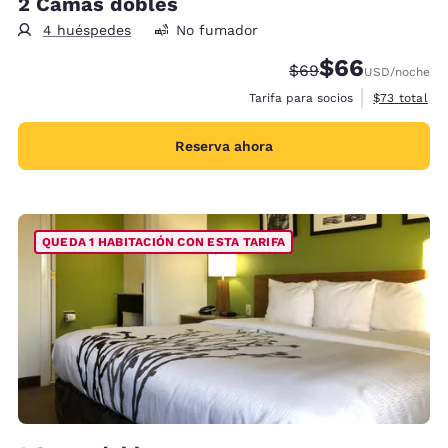
2 Camas dobles
4 huéspedes
No fumador
$66
Tarifa tachada:
Tarifa reducida:
$69
USD
/noche
Ver detalles
Tarifa para socios
$73
total
Reserva ahora
QUEDA 1 HABITACIÓN CON ESTA TARIFA