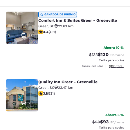
Comfort Inn & Suites Greer - Greenv
GANADOR DE PREMIO
Comfort Inn & Suites Greer - Greenville
Greer
,
SC
22.63 km
Calificación de 4.37 estrellas. Excelente. 451 reseñas
4.4
(
451
)
35
Ahorra 10 %
$120
Tarifa tachada:
Tarifa reducida:
$133
USD
/noche
Tarifa para socios
Ver detalles t
Tasas incluidas
$135
total
Quality Inn Greer - Greenville
Quality Inn Greer - Greenville
Greer
,
SC
23.47 km
Calificación de 3.15 estrellas. Bueno. 531 reseñas
3.1
(
531
)
29
Ahorra 5 %
$93
Tarifa tachada:
Tarifa reducida
$98
USD
/noche
Tarifa para socios