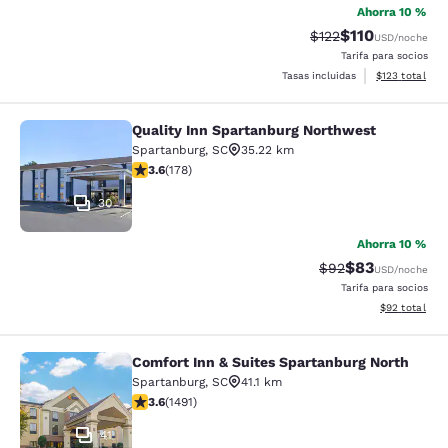
Ahorra 10 %
$110
Tarifa tachada:
Tarifa reducida:
$122
USD
/noche
Tarifa para socios
Ver detalles t
Tasas incluidas
$123
total
Quality Inn Spartanburg Northwest
Quality Inn Spartanburg Northwest
Spartanburg
,
SC
35.22 km
Calificación de 3.58 estrellas. Bueno. 178 reseñas
3.6
(
178
)
30
Ahorra 10 %
$83
Tarifa tachada:
Tarifa reducida
$92
USD
/noche
Tarifa para socios
Ver detalles 
$92
total
Comfort Inn & Suites Spartanburg North
Comfort Inn & Suites Spartanburg N
Spartanburg
,
SC
41.1 km
Calificación de 3.63 estrellas. Bueno. 1491 reseñas
3.6
(
1491
)
41