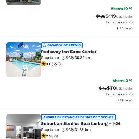
Ahorra 10 %
$119
Tarifa tachada:
Tarifa reducida:
$132
USD
/noche
Tarifa para socios
Ver detalles t
$132
total
Rodeway Inn Expo Center
GANADOR DE PREMIO
Rodeway Inn Expo Center
Spartanburg
,
SC
35.32 km
Calificación de 2.97 estrellas. Razonable. 553 reseñas
3.0
(
553
)
24
Ahorra 3 %
$70
Tarifa tachada:
Tarifa reducida
$72
USD
/noche
Tarifa para socios
Ver detalles 
$78
total
Suburban Studios Spartanburg - I-2
AHORRA EN ESTANCIAS DE MÁS DE 7 NOCHES
Suburban Studios Spartanburg - I-26
Spartanburg
,
SC
31.65 km
Calificación de 2.47 estrellas. Razonable. 88 reseñas
2.5
(
88
)