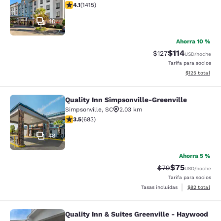
Calificación de 4.07 estrellas. Muy bueno. 1415 reseña
4.1
(
1415
)
40
Ahorra 10 %
$114
Tarifa tachada:
Tarifa reducida:
$127
USD
/noche
Tarifa para socios
Ver detalles t
$125
total
Quality Inn Simpsonville-Greenville
Quality Inn Simpsonville-Greenville
Simpsonville
,
SC
2.03 km
Calificación de 3.52 estrellas. Bueno. 683 reseñas
3.5
(
683
)
48
Ahorra 5 %
$75
Tarifa tachada:
Tarifa reducida
$79
USD
/noche
Tarifa para socios
Ver detalles 
Tasas incluidas
$82
total
Quality Inn & Suites Greenville - Haywood
Quality Inn & Suites Greenville - H