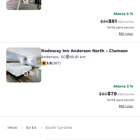
35
Ahorra 5 %
$81
Tarifa tachada:
Tarifa reducid
$85
USD
/noche
Tarifa para socios
Ver detalles 
$90
total
Rodeway Inn Anderson North - Clemson
Rodeway Inn Anderson North - Cle
Anderson
,
SC
45.61 km
Calificación de 3.85 estrellas. Bueno. 367 reseñas
3.9
(
367
)
30
Ahorra 3 %
$78
Tarifa tachada:
Tarifa reducida
$80
USD
/noche
Tarifa para socios
Ver detalles 
$86
total
Inicio
Es Es
South Carolina