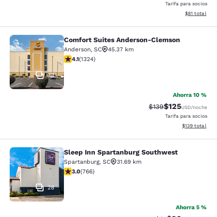
Tarifa para socios
Ver detalles 
$81
total
Comfort Suites Anderson-Clemson
Comfort Suites Anderson-Clemson
Anderson
,
SC
45.37 km
Calificación de 4.14 estrellas. Muy bueno. 1324 reseña
4.1
(
1324
)
33
Ahorra 10 %
$125
Tarifa tachada:
Tarifa reducida:
$139
USD
/noche
Tarifa para socios
Ver detalles t
$139
total
Sleep Inn Spartanburg Southwest
Sleep Inn Spartanburg Southwest
Spartanburg
,
SC
31.69 km
Calificación de 2.96 estrellas. Razonable. 766 reseñas
3.0
(
766
)
28
Ahorra 5 %