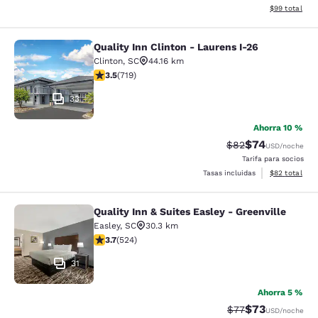
Ver detalles 
$99
total
Quality Inn Clinton - Laurens I-26
Quality Inn Clinton - Laurens I-26
Clinton
,
SC
44.16 km
Calificación de 3.55 estrellas. Bueno. 719 reseñas
3.5
(
719
)
33
Ahorra 10 %
$74
Tarifa tachada:
Tarifa reducida
$82
USD
/noche
Tarifa para socios
Ver detalles 
Tasas incluidas
$82
total
Quality Inn & Suites Easley - Greenville
Quality Inn & Suites Easley - Greenv
Easley
,
SC
30.3 km
Calificación de 3.7 estrellas. Bueno. 524 reseñas
3.7
(
524
)
31
Ahorra 5 %
$73
Tarifa tachada:
Tarifa reducida
$77
USD
/noche