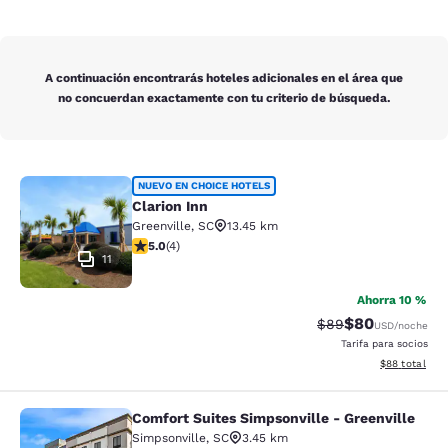
A continuación encontrarás hoteles adicionales en el área que
no concuerdan exactamente con tu criterio de búsqueda.
Clarion Inn
NUEVO EN CHOICE HOTELS
Clarion Inn
Greenville
,
SC
13.45 km
Calificación de 5 estrellas. Excepcional. 4 reseñas
5.0
(
4
)
11
Ahorra 10 %
$80
Tarifa tachada:
Tarifa reducida
$89
USD
/noche
Tarifa para socios
Ver detalles 
$88
total
Comfort Suites Simpsonville - Greenville
Comfort Suites Simpsonville - Green
Simpsonville
,
SC
3.45 km