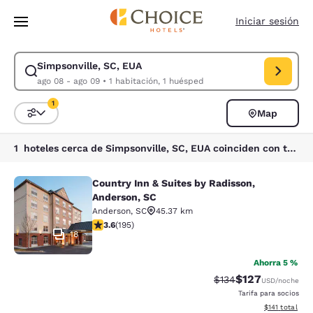
Carga completada
Saltar A Contenido Principal
Iniciar sesión
Simpsonville, SC, EUA
Modificar búsqueda para Simpsonville, SC, EUA. Fecha de entrada ago 0
ago 08 - ago 09
•
1 habitación, 1 huésped
1
Map
Ordenar y filtrar
1 filtro seleccionado actualmente
1 hoteles cerca de Simpsonville, SC, EUA coinciden con tus filtros
Country Inn & Suites by Radisson,
Country Inn & Suites by Radisson, A
Anderson, SC
Anderson
,
SC
45.37 km
Calificación de 3.58 estrellas. Bueno. 195 reseñas
3.6
(
195
)
18
Ahorra 5 %
$127
Tarifa tachada:
Tarifa reducida:
$134
USD
/noche
Tarifa para socios
Ver detalles t
$141
total