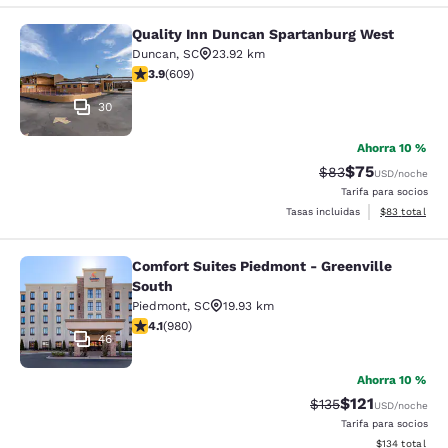
Quality Inn Duncan Spartanburg West
Quality Inn Duncan Spartanburg We
Duncan
,
SC
23.92 km
Calificación de 3.89 estrellas. Bueno. 609 reseñas
3.9
(
609
)
30
Ahorra 10 %
$75
Tarifa tachada:
Tarifa reducida
$83
USD
/noche
Tarifa para socios
Ver detalles 
Tasas incluidas
$83
total
Comfort Suites Piedmont - Greenville
Comfort Suites Piedmont - Greenvil
South
Piedmont
,
SC
19.93 km
Calificación de 4.07 estrellas. Muy bueno. 980 reseñas
4.1
(
980
)
46
Ahorra 10 %
$121
Tarifa tachada:
Tarifa reducida:
$135
USD
/noche
Tarifa para socios
Ver detalles t
$134
total