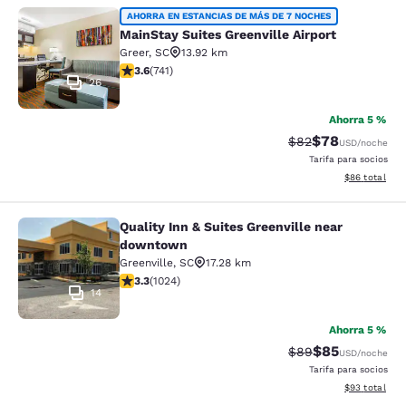
MainStay Suites Greenville Airport
AHORRA EN ESTANCIAS DE MÁS DE 7 NOCHES
MainStay Suites Greenville Airport
Greer
,
SC
13.92 km
Calificación de 3.59 estrellas. Bueno. 741 reseñas
3.6
(
741
)
26
Ahorra 5 %
$78
Tarifa tachada:
Tarifa reducida
$82
USD
/noche
Tarifa para socios
Ver detalles 
$86
total
Quality Inn & Suites Greenville near
Quality Inn & Suites Greenville ne
downtown
Greenville
,
SC
17.28 km
Calificación de 3.31 estrellas. Bueno. 1024 reseñas
3.3
(
1024
)
14
Ahorra 5 %
$85
Tarifa tachada:
Tarifa reducida
$89
USD
/noche
Tarifa para socios
Ver detalles 
$93
total