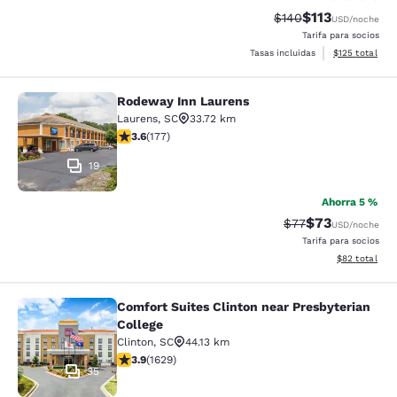
$113
Tarifa tachada:
Tarifa reducida
$140
USD
/noche
Tarifa para socios
Ver detalles t
Tasas incluidas
$125
total
Rodeway Inn Laurens
Rodeway Inn Laurens
Laurens
,
SC
33.72 km
Calificación de 3.59 estrellas. Bueno. 177 reseñas
3.6
(
177
)
19
Ahorra 5 %
$73
Tarifa tachada:
Tarifa reducida
$77
USD
/noche
Tarifa para socios
Ver detalles 
$82
total
Comfort Suites Clinton near Presbyterian
Comfort Suites Clinton near Presbyt
College
Clinton
,
SC
44.13 km
Calificación de 3.92 estrellas. Bueno. 1629 reseñas
3.9
(
1629
)
35