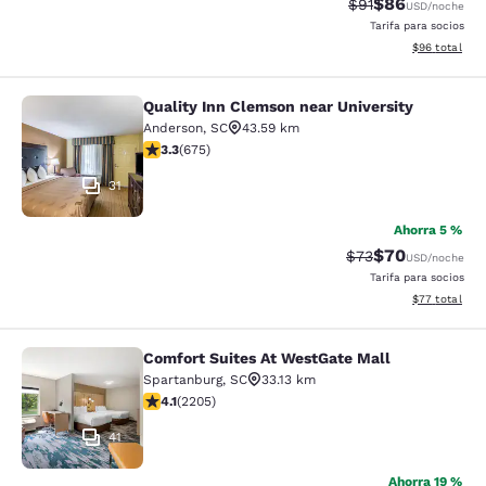
$86
Tarifa tachada:
Tarifa reducida
$91
USD
/noche
Tarifa para socios
Ver detalles 
$96
total
Quality Inn Clemson near University
Quality Inn Clemson near University
Anderson
,
SC
43.59 km
Calificación de 3.34 estrellas. Bueno. 675 reseñas
3.3
(
675
)
31
Ahorra 5 %
$70
Tarifa tachada:
Tarifa reducida
$73
USD
/noche
Tarifa para socios
Ver detalles 
$77
total
Comfort Suites At WestGate Mall
Comfort Suites At WestGate Mall
Spartanburg
,
SC
33.13 km
Calificación de 4.08 estrellas. Muy bueno. 2205 reseñ
4.1
(
2205
)
41
Ahorra 19 %