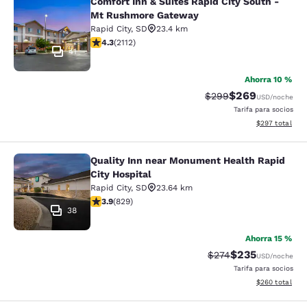
Comfort Inn & Suites Rapid City South -
Comfort Inn & Suites Rapid City S
Mt Rushmore Gateway
Rapid City
,
SD
23.4 km
Calificación de 4.34 estrellas. Excelente. 2112 reseñas
4.3
(
2112
)
41
Ahorra 10 %
$269
Tarifa tachada:
Tarifa reducida:
$299
USD
/noche
Tarifa para socios
Ver detalles to
$297
total
Quality Inn near Monument Health Rapid
Quality Inn near Monument Health R
City Hospital
Rapid City
,
SD
23.64 km
Calificación de 3.92 estrellas. Bueno. 829 reseñas
3.9
(
829
)
38
Ahorra 15 %
$235
Tarifa tachada:
Tarifa reducida:
$274
USD
/noche
Tarifa para socios
Ver detalles to
$260
total