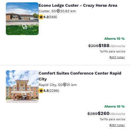
Econo Lodge Custer - Crazy Horse Area
Econo Lodge Custer - Crazy Horse A
Custer
,
SD
20.63 km
Calificación de 4.24 estrellas. Excelente. 568 reseñas
4.2
(
568
)
31
Ahorra 10 %
$188
Tarifa tachada:
Tarifa reducida:
$209
USD
/noche
Tarifa para socios
Ver detalles to
$207
total
Comfort Suites Conference Center Rapid
Comfort Suites Conference Center R
City
Rapid City
,
SD
31 km
Calificación de 4.55 estrellas. Excelente. 2286 reseña
4.5
(
2286
)
34
Ahorra 10 %
$260
Tarifa tachada:
Tarifa reducida:
$289
USD
/noche
Tarifa para socios
Ver detalles to
$287
total