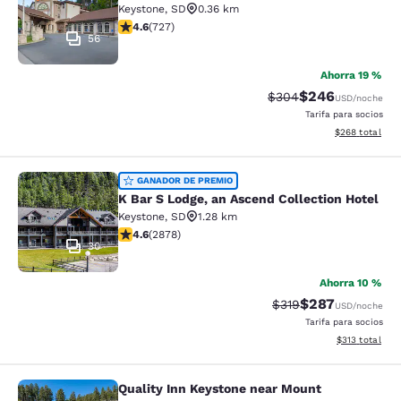
Keystone
,
SD
0.36 km
Calificación de 4.56 estrellas. Excelente. 727 reseñas
4.6
(
727
)
56
Ahorra 19 %
$246
Tarifa tachada:
Tarifa reducida:
$304
USD
/noche
Tarifa para socios
Ver detalles to
$268
total
K Bar S Lodge, an Ascend Collection
GANADOR DE PREMIO
K Bar S Lodge, an Ascend Collection Hotel
Keystone
,
SD
1.28 km
Calificación de 4.64 estrellas. Excepcional. 2878 rese
4.6
(
2878
)
30
Ahorra 10 %
$287
Tarifa tachada:
Tarifa reducida:
$319
USD
/noche
Tarifa para socios
Ver detalles t
$313
total
Quality Inn Keystone near Mount
Quality Inn Keystone near Mount R