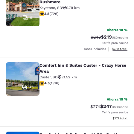
Rushmore
Keystone
,
SD
0.79 km
Calificación de 3.75 estrellas. Bueno. 726 reseñas
3.8
(
726
)
61
Ahorra 10 %
$219
Tarifa tachada:
Tarifa reducida:
$243
USD
/noche
Tarifa para socios
Ver detalles to
Tasas incluidas
$238
total
Comfort Inn & Suites Custer - Crazy Horse
Comfort Inn & Suites Custer - Crazy
Area
Custer
,
SD
21.52 km
Calificación de 4.49 estrellas. Excelente. 1316 reseñas
4.5
(
1316
)
49
Ahorra 10 %
$247
Tarifa tachada:
Tarifa reducida:
$274
USD
/noche
Tarifa para socios
Ver detalles t
$271
total