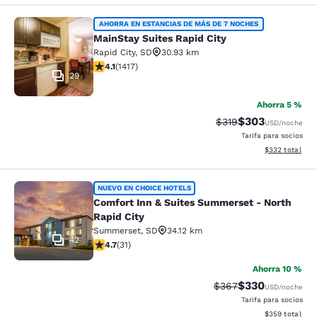
MainStay Suites Rapid City
AHORRA EN ESTANCIAS DE MÁS DE 7 NOCHES
MainStay Suites Rapid City
Rapid City
,
SD
30.93 km
Calificación de 4.12 estrellas. Muy bueno. 1417 reseñas
4.1
(
1417
)
29
Ahorra 5 %
$303
Tarifa tachada:
Tarifa reducida:
$319
USD
/noche
Tarifa para socios
Ver detalles to
$332
total
Comfort Inn & Suites Summerset - N
NUEVO EN CHOICE HOTELS
Comfort Inn & Suites Summerset - North
Rapid City
Summerset
,
SD
34.12 km
42
Calificación de 4.74 estrellas. Excepcional. 31 reseñas
4.7
(
31
)
Ahorra 10 %
$330
Tarifa tachada:
Tarifa reducida:
$367
USD
/noche
Tarifa para socios
Ver detalles to
$359
total