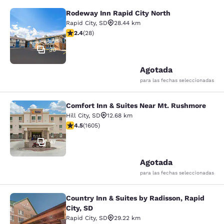
Rodeway Inn Rapid City North
Rodeway Inn Rapid City North
Rapid City
,
SD
28.44 km
Calificación de 2.43 estrellas. Razonable. 28 reseñas
2.4
(
28
)
30
Agotada
para las fechas seleccionadas
Comfort Inn & Suites Near Mt. Rushmore
Comfort Inn & Suites Near Mt. Rus
Hill City
,
SD
12.68 km
Calificación de 4.54 estrellas. Excelente. 1605 reseñas
4.5
(
1605
)
47
Agotada
para las fechas seleccionadas
Country Inn & Suites by Radisson, Rapid
Country Inn & Suites by Radisson, Ra
City, SD
Rapid City
,
SD
29.22 km