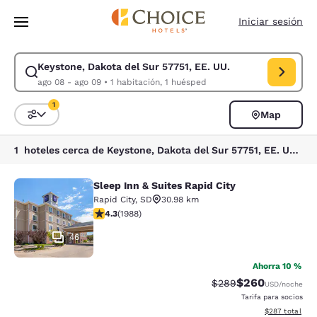
Carga completada
Saltar A Contenido Principal
Iniciar sesión
Keystone, Dakota del Sur 57751, EE. UU.
Modificar búsqueda para Keystone, Dakota del Sur 57751, EE. UU.. Fech
ago 08 - ago 09
•
1 habitación, 1 huésped
1
Map
Ordenar y filtrar
1 filtro seleccionado actualmente
1 hoteles cerca de Keystone, Dakota del Sur 57751, EE. UU. coinciden con tus filtros
Sleep Inn & Suites Rapid City
Sleep Inn & Suites Rapid City
Rapid City
,
SD
30.98 km
Calificación de 4.33 estrellas. Excelente. 1988 reseñas
4.3
(
1988
)
46
Ahorra 10 %
$260
Tarifa tachada:
Tarifa reducida:
$289
USD
/noche
Tarifa para socios
Ver detalles to
$287
total