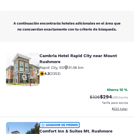
A continuación encontrarás hoteles adicionales en el área que
no concuerdan exactamente con tu criterio de búsqueda.
Cambria Hotel Rapid City near Mount
Cambria Hotel Rapid City near Mou
Rushmore
Rapid City
,
SD
31.06 km
Calificación de 4.19 estrellas. Muy bueno. 2353 reseña
4.2
(
2353
)
26
Ahorra 10 %
$294
Tarifa tachada:
Tarifa reducida:
$326
USD
/noche
Tarifa para socios
Ver detalles to
$323
total
Comfort Inn & Suites Mt. Rushmore
GANADOR DE PREMIO
Comfort Inn & Suites Mt. Rushmore