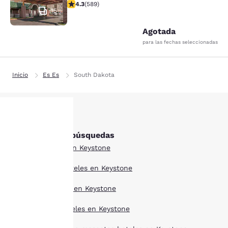
Calificación de 4.33 estrellas. Excelente. 589 reseñas
4.3
(
589
)
15
Agotada
para las fechas seleccionadas
Inicio
Es Es
South Dakota
Otras Keystone búsquedas
Tu
Todos los hoteles en Keystone
privacidad
Estilo boutique hoteles en Keystone
es
Ofertas de hoteles en Keystone
importante
Larga estancia hoteles en Keystone
para