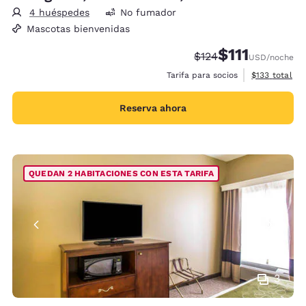
4 huéspedes
No fumador
Mascotas bienvenidas
$111
Tarifa tachada:
Tarifa reducida:
$124
USD
/noche
Ver detalles 
Tarifa para socios
$133
total
Reserva ahora
QUEDAN 2 HABITACIONES CON ESTA TARIFA
3