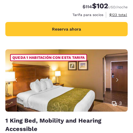
$102
Tarifa tachada:
Tarifa reducida:
$114
USD
/noche
Ver detalles 
Tarifa para socios
$123
total
Reserva ahora
QUEDA 1 HABITACIÓN CON ESTA TARIFA
3
1 King Bed, Mobility and Hearing
Accessible