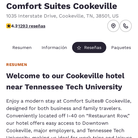
Comfort Suites Cookeville
1035 Interstate Drive
,
Cookeville
,
TN
,
38501
,
US
Calificación de 4.17 estrellas. Muy bueno.
4.2
1293 reseñas
Resumen
Información
Reseñas
Paquetes
RESUMEN
Welcome to our Cookeville hotel
near Tennessee Tech University
Enjoy a modern stay at Comfort Suites® Cookeville,
designed for both business and family travelers.
Conveniently located off I-40 on “Restaurant Row,”
our hotel offers easy access to Downtown
Cookeville, major employers, and Tennessee Tech
University, making us ideal for work trips and leisure