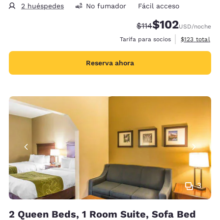
2 huéspedes
No fumador
Fácil acceso
$102
Tarifa tachada:
Tarifa reducida:
$114
USD
/noche
Ver detalles 
Tarifa para socios
$123
total
Reserva ahora
3
2 Queen Beds, 1 Room Suite, Sofa Bed