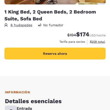
1 King Bed, 2 Queen Beds, 2 Bedroom
Suite, Sofa Bed
6 huéspedes
No fumador
$174
Tarifa tachada:
Tarifa reducida:
$194
USD
/noche
Ver detalles 
Tarifa para socios
$209
total
Reserva ahora
INFORMACIÓN
Detalles esenciales
Entrada