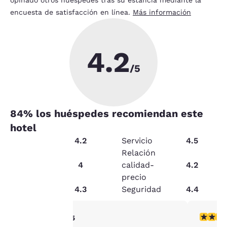
encuesta de satisfacción en línea.
Más información
4.2
/5
84
% los huéspedes recomiendan este
hotel
Condición
4.2
Servicio
4.5
Relación
Servicios
4
calidad-
4.2
Tu
precio
Limpieza
4.3
Seguridad
4.4
privacidad
es
Calificación de 5 estrellas. Excepcional. 1 reseña
Calificac
5/5