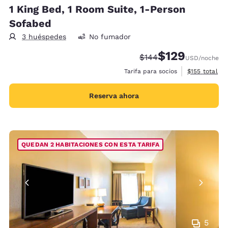
1 King Bed, 1 Room Suite, 1-Person
Sofabed
3 huéspedes
No fumador
$129
Tarifa tachada:
Tarifa reducida:
$144
USD
/noche
Ver detalles 
Tarifa para socios
$155
total
Reserva ahora
QUEDAN 2 HABITACIONES CON ESTA TARIFA
5