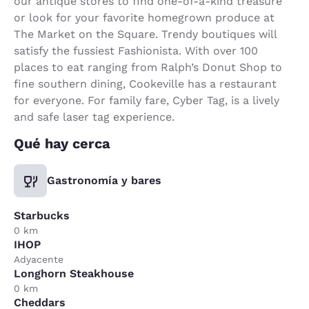
our antique stores to find one-of-a-kind treasure
or look for your favorite homegrown produce at
The Market on the Square. Trendy boutiques will
satisfy the fussiest Fashionista. With over 100
places to eat ranging from Ralph’s Donut Shop to
fine southern dining, Cookeville has a restaurant
for everyone. For family fare, Cyber Tag, is a lively
and safe laser tag experience.
Qué hay cerca
Gastronomía y bares
Starbucks
0 km
IHOP
Adyacente
Longhorn Steakhouse
0 km
Cheddars