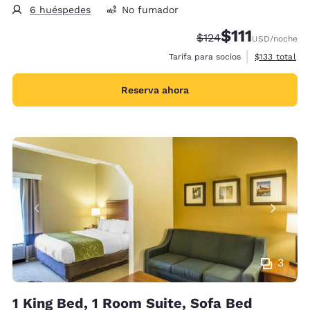
6 huéspedes
No fumador
$111
Tarifa tachada:
Tarifa reducida:
$124
USD
/noche
Ver detalles 
Tarifa para socios
$133
total
Reserva ahora
3
1 King Bed, 1 Room Suite, Sofa Bed