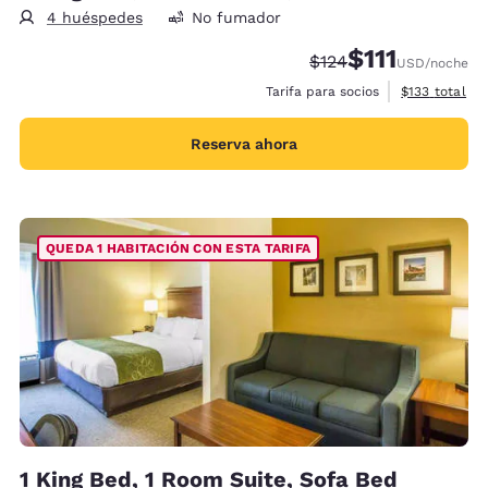
4 huéspedes
No fumador
$111
Tarifa tachada:
Tarifa reducida:
$124
USD
/noche
Ver detalles 
Tarifa para socios
$133
total
Reserva ahora
QUEDA 1 HABITACIÓN CON ESTA TARIFA
1 King Bed, 1 Room Suite, Sofa Bed