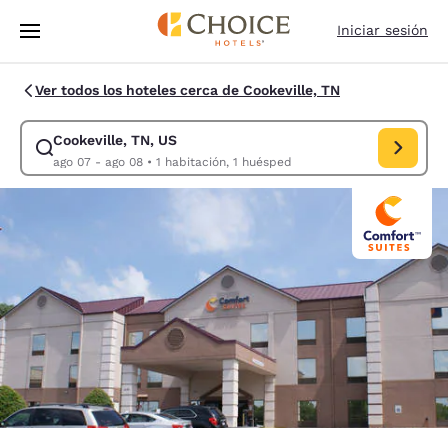
Carga completada
Saltar A Contenido Principal
Iniciar sesión
Ver todos los hoteles cerca de Cookeville, TN
Cookeville, TN, US
Modificar búsqueda para Cookeville, TN, US. Fecha de entrada ago 07, 
ago 07 - ago 08
•
1 habitación, 1 huésped