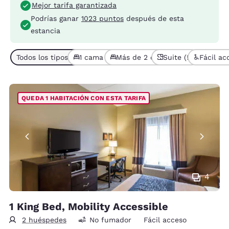
Mejor tarifa garantizada
Podrías ganar
1023 puntos
después de esta
estancia
Todos los tipos de habitaciones (7)
1 cama (5)
Más de 2 camas (2)
Suite (5)
Fácil ac
QUEDA 1 HABITACIÓN CON ESTA TARIFA
4
1 King Bed, Mobility Accessible
2 huéspedes
No fumador
Fácil acceso