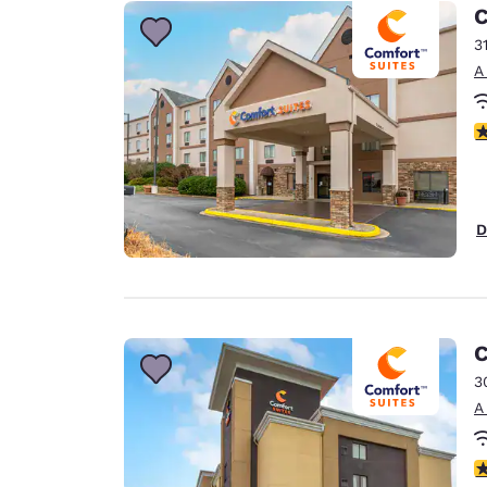
Canada
C
Français
3
Europa
A
Deutschla
Deutsch
C
Spain
English
D
Ireland
English
United Ki
English
C
Asia-Pacífico
3
A
Australia
English
C