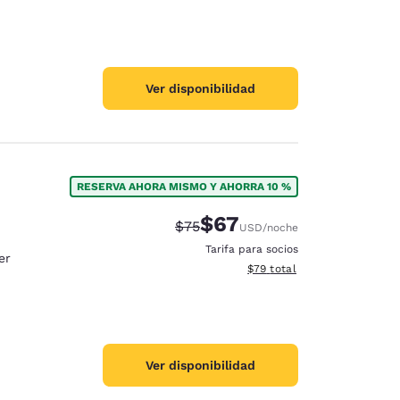
Ver disponibilidad
RESERVA AHORA MISMO Y AHORRA 10 %
$67
Tarifa tachada:
Tarifa reducida:
$75
USD
/noche
Tarifa para socios
er
Ver detalles totales estimad
$79
total
Ver disponibilidad