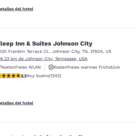
etalles del hotel
leep Inn & Suites Johnson City
020 Franklin Terrace Ct.
,
Johnson City
,
TN
,
37604
,
US
 6.23 km de Johnson City, Tennessee, USA
Kostenfreies WLAN
Kostenfreies warmes Frühstück
alificación de 4.08 estrellas. Muy bueno. 1242 reseñas
4.1
Muy bueno
(1242)
Haustierfreundlich
etalles del hotel