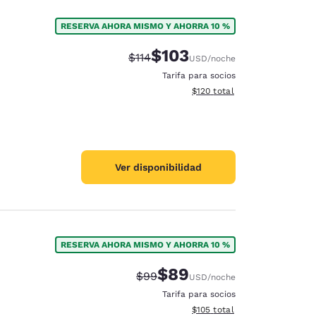
RESERVA AHORA MISMO Y AHORRA 10 %
$103
Tarifa tachada:
Tarifa reducida:
$114
USD
/noche
Tarifa para socios
Ver detalles totales estimado
$120
total
Ver disponibilidad
RESERVA AHORA MISMO Y AHORRA 10 %
$89
Tarifa tachada:
Tarifa reducida:
$99
USD
/noche
Tarifa para socios
Ver detalles totales estimado
$105
total