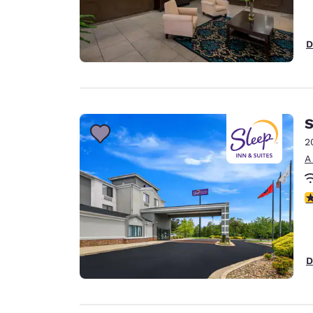
D
S
2
A
C
D