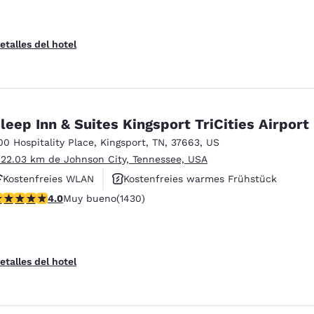
etalles del hotel
leep Inn & Suites Kingsport TriCities Airport
00 Hospitality Place
,
Kingsport
,
TN
,
37663
,
US
 22.03 km de Johnson City, Tennessee, USA
Kostenfreies WLAN
Kostenfreies warmes Frühstück
alificación de 4.03 estrellas. Muy bueno. 1430 reseñas
4.0
Muy bueno
(1430)
Haustierfreundlich
etalles del hotel