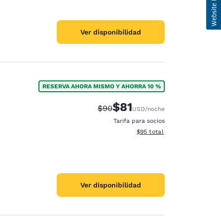
Ver disponibilidad
RESERVA AHORA MISMO Y AHORRA 10 %
$81
Tarifa tachada:
Tarifa reducida:
$90
USD
/noche
Tarifa para socios
Ver detalles totales estimad
$95
total
Ver disponibilidad