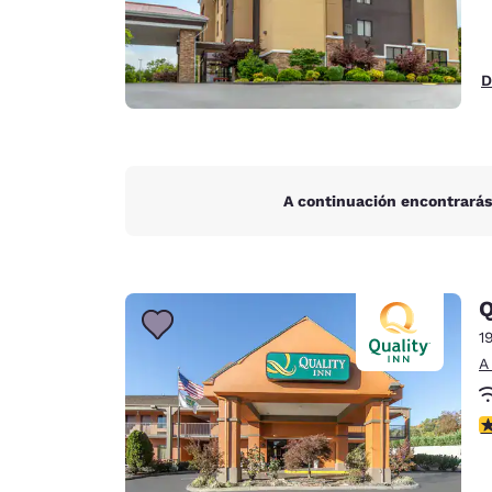
D
A continuación encontrarás
Q
1
A
C