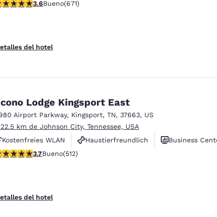
alificación de 3.63 estrellas. Bueno. 671 reseñas
3.6
Bueno
(671)
Haustierfreundlich
etalles del hotel
cono Lodge Kingsport East
980 Airport Parkway
,
Kingsport
,
TN
,
37663
,
US
 22.5 km de Johnson City, Tennessee, USA
Kostenfreies WLAN
Haustierfreundlich
Business Cent
alificación de 3.68 estrellas. Bueno. 512 reseñas
3.7
Bueno
(512)
etalles del hotel