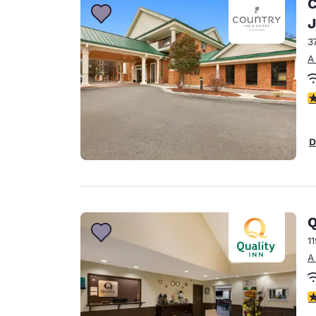
C
J
3
A
C
D
Q
1
A
C