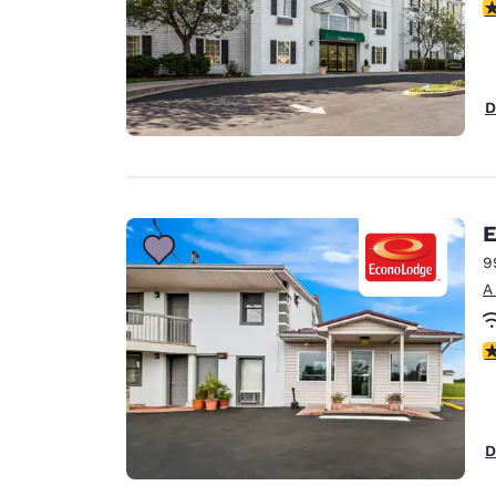
C
D
E
9
A
C
D