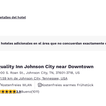
etalles del hotel
 hoteles adicionales en el área que no concuerdan exactamente c
uality Inn Johnson City near Downtown
900 S. Roan St.
,
Johnson City
,
TN
,
37601-3718
,
US
 1.59 km de Johnson City, Tennessee, USA
Kostenfreies WLAN
Kostenfreies warmes Frühstück
alificación de 3.94 estrellas. Bueno. 1011 reseñas
3.9
Bueno
(1011)
Haustierfreundlich