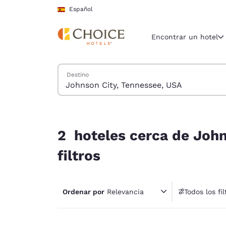
Carga completada
Saltar A Contenido Principal
Español
Encontrar un hotel
Buscar hoteles
Destino
Región y ubicac
España
Español
2 hoteles cerca de Johnson City, Tennessee, USA
Selecciona t
2 hoteles cerca de John
América
filtros
United Sta
English
Ordenar por
Relevancia
Todos los fil
América L
1 fil
Português