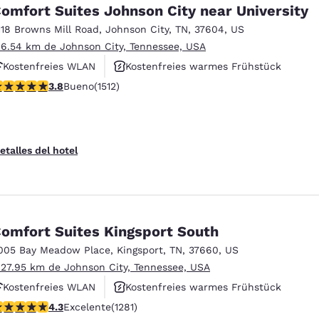
México
Mexico
omfort Suites Johnson City near University
Español
English
118 Browns Mill Road
,
Johnson City
,
TN
,
37604
,
US
 6.54 km de Johnson City, Tennessee, USA
Kostenfreies WLAN
Kostenfreies warmes Frühstück
nd
Germany
España
English
Español
alificación de 3.83 estrellas. Bueno. 1512 reseñas
3.8
Bueno
(1512)
Haustierfreundlich
France
France
Français
English
etalles del hotel
Italia
Italy
Italiano
English
ngdom
omfort Suites Kingsport South
005 Bay Meadow Place
,
Kingsport
,
TN
,
37660
,
US
 27.95 km de Johnson City, Tennessee, USA
India
New Zealan
Kostenfreies WLAN
Kostenfreies warmes Frühstück
English
English
alificación de 4.26 estrellas. Excelente. 1281 reseñas
4.3
Excelente
(1281)
Rauchfrei