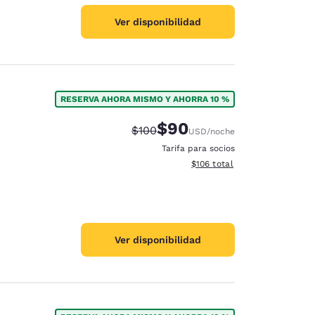
Ver disponibilidad
RESERVA AHORA MISMO Y AHORRA 10 %
$90
Tarifa tachada:
Tarifa reducida:
$100
USD
/noche
Tarifa para socios
Ver detalles totales estimado
$106
total
Ver disponibilidad