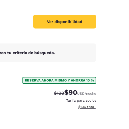
Ver disponibilidad
on tu criterio de búsqueda.
RESERVA AHORA MISMO Y AHORRA 10 %
$90
Tarifa tachada:
Tarifa reducida:
$100
USD
/noche
Tarifa para socios
Ver detalles totales estimado
$106
total