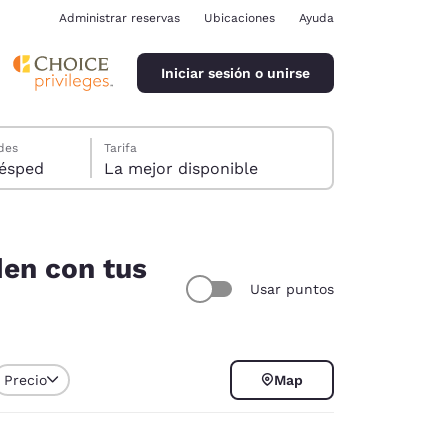
Administrar reservas
Ubicaciones
Ayuda
Iniciar sesión o unirse
des
Tarifa
ión, 1 huésped
La mejor disponible
den con tus
Usar puntos
ina
Precio
Map