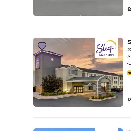
D
S
2
A
C
D