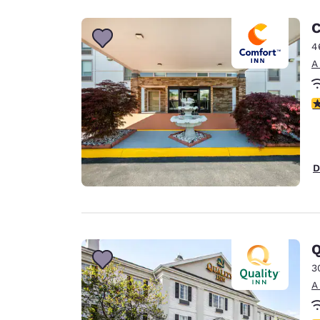
C
4
A
C
D
Q
3
A