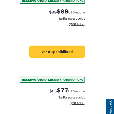
RESERVA AHORA MISMO Y AHORRA 10 %
$89
Tarifa tachada:
Tarifa reducida:
$99
USD
/noche
Tarifa para socios
Ver detalles totales estimado
$106
total
Ver disponibilidad
RESERVA AHORA MISMO Y AHORRA 10 %
$77
Tarifa tachada:
Tarifa reducida:
$85
USD
/noche
Tarifa para socios
Ver detalles totales estimad
$90
total