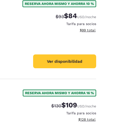
RESERVA AHORA MISMO Y AHORRA 10 %
$84
Tarifa tachada:
Tarifa reducida:
$93
USD
/noche
Tarifa para socios
Ver detalles totales estimad
$99
total
Ver disponibilidad
RESERVA AHORA MISMO Y AHORRA 16 %
$109
Tarifa tachada:
Tarifa reducida:
$130
USD
/noche
d
Tarifa para socios
Ver detalles totales estimado
$128
total