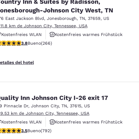
ountry Inn & Suites by Radisson,
onesborough-Johnson City West, TN
76 East Jackson Blvd
,
Jonesborough
,
TN
,
37659
,
US
 11.8 km de Johnson City, Tennessee, USA
Kostenfreies WLAN
Kostenfreies warmes Frühstück
alificación de 3.75 estrellas. Bueno. 266 reseñas
3.8
Bueno
(266)
Rauchfrei
etalles del hotel
uality Inn Johnson City I-26 exit 17
19 Pinnacle Dr
,
Johnson City
,
TN
,
37615
,
US
 9.53 km de Johnson City, Tennessee, USA
Kostenfreies WLAN
Kostenfreies warmes Frühstück
alificación de 3.54 estrellas. Bueno. 792 reseñas
3.5
Bueno
(792)
Haustierfreundlich