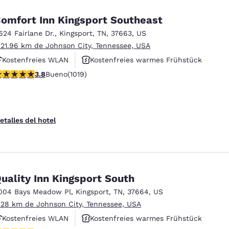
omfort Inn Kingsport Southeast
624 Fairlane Dr.
,
Kingsport
,
TN
,
37663
,
US
 21.96 km de Johnson City, Tennessee, USA
Kostenfreies WLAN
Kostenfreies warmes Frühstück
alificación de 3.79 estrellas. Bueno. 1019 reseñas
3.8
Bueno
(1019)
Haustierfreundlich
etalles del hotel
uality Inn Kingsport South
004 Bays Meadow Pl
,
Kingsport
,
TN
,
37664
,
US
 28 km de Johnson City, Tennessee, USA
Kostenfreies WLAN
Kostenfreies warmes Frühstück