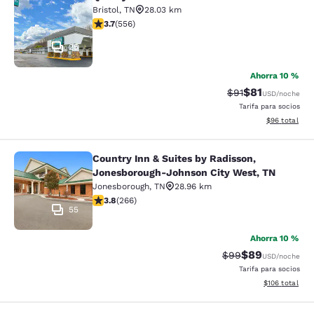
Quality Inn Bristol Pinnacle Area
Bristol
,
TN
28.03 km
Calificación de 3.71 estrellas. Bueno. 556 reseñas
3.7
(
556
)
25
Ahorra 10 %
$81
Tarifa tachada:
Tarifa reducid
$91
USD
/noche
Tarifa para socios
Ver detalles 
$96
total
Country Inn & Suites by Radisson,
Country Inn & Suites by Radisson, 
Jonesborough-Johnson City West, TN
Jonesborough
,
TN
28.96 km
Calificación de 3.75 estrellas. Bueno. 266 reseñas
3.8
(
266
)
55
Ahorra 10 %
$89
Tarifa tachada:
Tarifa reducida
$99
USD
/noche
Tarifa para socios
Ver detalles t
$106
total