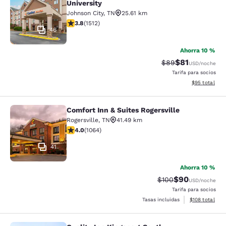
University
Johnson City
,
TN
25.61 km
Calificación de 3.83 estrellas. Bueno. 1512 reseñas
3.8
(
1512
)
46
Ahorra 10 %
$81
Tarifa tachada:
Tarifa reducid
$89
USD
/noche
Tarifa para socios
Ver detalles 
$95
total
Comfort Inn & Suites Rogersville
Comfort Inn & Suites Rogersville
Rogersville
,
TN
41.49 km
Calificación de 3.99 estrellas. Bueno. 1064 reseñas
4.0
(
1064
)
41
Ahorra 10 %
$90
Tarifa tachada:
Tarifa reducida
$100
USD
/noche
Tarifa para socios
Ver detalles t
Tasas incluidas
$108
total