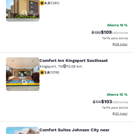
Calificación de 4.26 estrellas. Excelente. 1281 reseñas
4.3
(
1281
)
30
Ahorra 16 %
$109
Tarifa tachada:
Tarifa reducida:
$130
USD
/noche
Tarifa para socios
Ver detalles t
$128
total
Comfort Inn Kingsport Southeast
Comfort Inn Kingsport Southeast
Kingsport
,
TN
10.08 km
Calificación de 3.79 estrellas. Bueno. 1018 reseñas
3.8
(
1018
)
40
Ahorra 10 %
$103
Tarifa tachada:
Tarifa reducida:
$114
USD
/noche
Tarifa para socios
Ver detalles t
$120
total
Comfort Suites Johnson City near
Comfort Suites Johnson City near Un