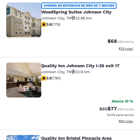
WoodSpring Suites Johnson City
AHORRA EN ESTANCIAS DE MÁS DE 7 NOCHES
WoodSpring Suites Johnson City
Johnson City
,
TN
22.98 km
Calificación de 3.79 estrellas. Bueno. 179 reseñas
3.8
(
179
)
19
$68
USD
/noche
Ver detalles 
$79
total
Quality Inn Johnson City I-26 exit 17
Quality Inn Johnson City I-26 exit 1
Johnson City
,
TN
22.9 km
Calificación de 3.53 estrellas. Bueno. 790 reseñas
3.5
(
790
)
12
Ahorra 10 %
$77
Tarifa tachada:
Tarifa reducida
$85
USD
/noche
Tarifa para socios
Ver detalles 
$90
total
Quality Inn Bristol Pinnacle Area