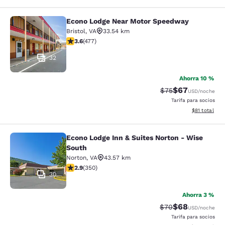
Econo Lodge Near Motor Speedway
Econo Lodge Near Motor Speedway
Bristol
,
VA
33.54 km
Calificación de 3.56 estrellas. Bueno. 477 reseñas
3.6
(
477
)
32
Ahorra 10 %
$67
Tarifa tachada:
Tarifa reducida
$75
USD
/noche
Tarifa para socios
Ver detalles 
$81
total
Econo Lodge Inn & Suites Norton - Wise
Econo Lodge Inn & Suites Norton - 
South
Norton
,
VA
43.57 km
Calificación de 2.93 estrellas. Razonable. 350 reseñas
2.9
(
350
)
30
Ahorra 3 %
$68
Tarifa tachada:
Tarifa reducida
$70
USD
/noche
Tarifa para socios