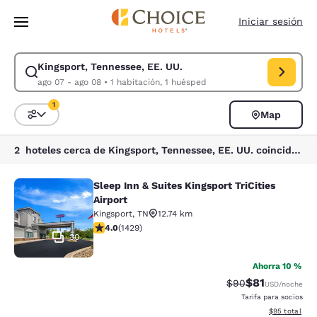
Carga completada
Saltar A Contenido Principal
Iniciar sesión
Kingsport, Tennessee, EE. UU.
Modificar búsqueda para Kingsport, Tennessee, EE. UU.. Fecha de entra
ago 07 - ago 08
•
1 habitación, 1 huésped
1
Map
Ordenar y filtrar
1 filtro seleccionado actualmente
2 hoteles cerca de Kingsport, Tennessee, EE. UU. coinciden con tus filtros
Sleep Inn & Suites Kingsport TriCities
Sleep Inn & Suites Kingsport TriCitie
Airport
Kingsport
,
TN
12.74 km
Calificación de 4.04 estrellas. Muy bueno. 1429 reseña
4.0
(
1429
)
30
Ahorra 10 %
$81
Tarifa tachada:
Tarifa reducid
$90
USD
/noche
Tarifa para socios
Ver detalles 
$95
total