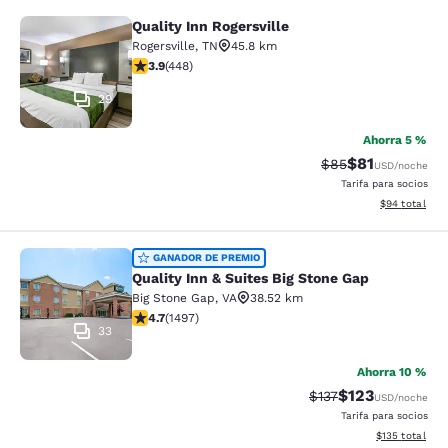
Quality Inn Rogersville
Quality Inn Rogersville
Rogersville
,
TN
45.8 km
Calificación de 3.9 estrellas. Bueno. 448 reseñas
3.9
(
448
)
29
Ahorra 5 %
$81
Tarifa tachada:
Tarifa reducid
$85
USD
/noche
Tarifa para socios
Ver detalles 
$94
total
Quality Inn & Suites Big Stone Gap
GANADOR DE PREMIO
Quality Inn & Suites Big Stone Gap
Big Stone Gap
,
VA
38.52 km
Calificación de 4.72 estrellas. Excepcional. 1497 rese
4.7
(
1497
)
33
Ahorra 10 %
$123
Tarifa tachada:
Tarifa reducida:
$137
USD
/noche
Tarifa para socios
Ver detalles t
$135
total