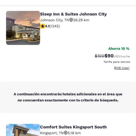
Sleep Inn & Suites Johnson City
Sleep Inn & Suites Johnson City
Johnson City
,
TN
26.29 km
Calificación de 4.08 estrellas. Muy bueno. 1242 reseña
4.1
(
1242
)
43
Ahorra 10 %
$90
Tarifa tachada:
Tarifa reducida
$100
USD
/noche
Tarifa para socios
Ver detalles t
$106
total
A continuación encontrarás hoteles adicionales en el área que
no concuerdan exactamente con tu criterio de búsqueda.
Comfort Suites Kingsport South
Comfort Suites Kingsport South
Kingsport
,
TN
5.18 km