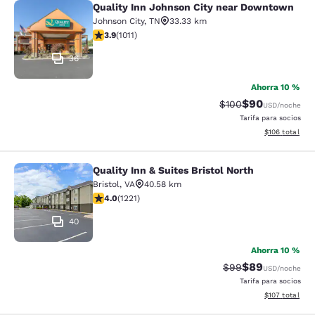
Quality Inn Johnson City near Downtown
Quality Inn Johnson City near Dow
Johnson City
,
TN
33.33 km
Calificación de 3.94 estrellas. Bueno. 1011 reseñas
3.9
(
1011
)
36
Ahorra 10 %
$90
Tarifa tachada:
Tarifa reducida
$100
USD
/noche
Tarifa para socios
Ver detalles t
$106
total
Quality Inn & Suites Bristol North
Quality Inn & Suites Bristol North
Bristol
,
VA
40.58 km
Calificación de 4.03 estrellas. Muy bueno. 1221 reseña
4.0
(
1221
)
40
Ahorra 10 %
$89
Tarifa tachada:
Tarifa reducida
$99
USD
/noche
Tarifa para socios
Ver detalles t
$107
total