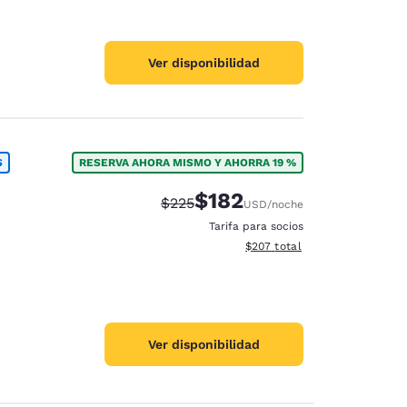
Ver disponibilidad
S
RESERVA AHORA MISMO Y AHORRA 19 %
$182
Tarifa tachada:
Tarifa reducida:
$225
USD
/noche
Tarifa para socios
Ver detalles totales estimado
$207
total
ración de cookies
Ver disponibilidad