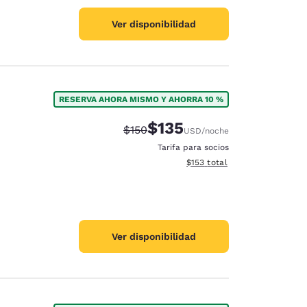
Ver disponibilidad
RESERVA AHORA MISMO Y AHORRA 10 %
$135
Tarifa tachada:
Tarifa reducida:
$150
USD
/noche
Tarifa para socios
Ver detalles totales estimado
$153
total
Ver disponibilidad