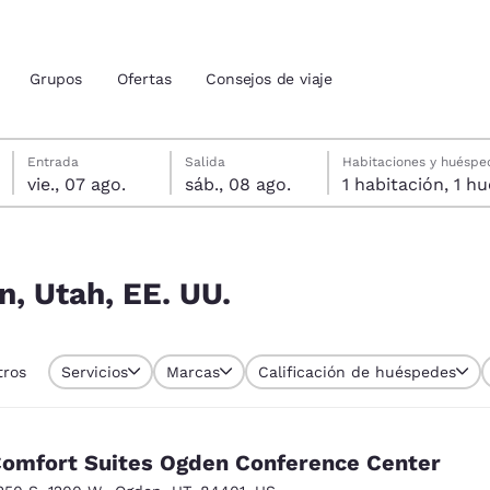
Grupos
Ofertas
Consejos de viaje
viernes, 7 de agosto
sábado, 8 de agosto
Fecha de salida seleccionada: sábado, 8 de agosto
Fecha de entrada seleccionada: viernes, 7 de agosto
Entrada
Salida
Habitaciones y huéspe
vie., 07 ago.
sáb., 08 ago.
1 habitac
ión actuales
u idioma preferido
n, Utah, EE. UU.
tes
Estados Unidos
América Lat
tros
Servicios
Marcas
Calificación de huéspedes
Español
Español
atina
Latin America
Canada
English
English
omfort Suites Ogden Conference Center