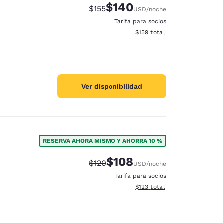
$140
Tarifa tachada:
Tarifa reducida:
$155
USD
/noche
Tarifa para socios
Ver detalles totales estimado
$159
total
Ver disponibilidad
RESERVA AHORA MISMO Y AHORRA 10 %
$108
Tarifa tachada:
Tarifa reducida:
$120
USD
/noche
Tarifa para socios
Ver detalles totales estimado
$123
total
d