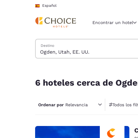
Carga completada
Saltar A Contenido Principal
Español
Encontrar un hotel
Buscar hoteles
Destino
Región y ubicac
España
Español
6 hoteles cerca de Ogden, Utah, EE. UU.
Selecciona t
6 hoteles cerca de Ogde
América
United Sta
Ordenar por
Relevancia
Todos los fil
English
América L
Português
C