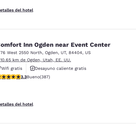
etalles del hotel
omfort Inn Ogden near Event Center
776 West 2550 North
,
Ogden
,
UT
,
84404
,
US
 10.65 km de Ogden, Utah, EE. UU.
Wifi gratis
Desayuno caliente gratis
alificación de 3.25 estrellas. Bueno. 387 reseñas
3.3
Bueno
(387)
Hoteles que aceptan mascotas
etalles del hotel