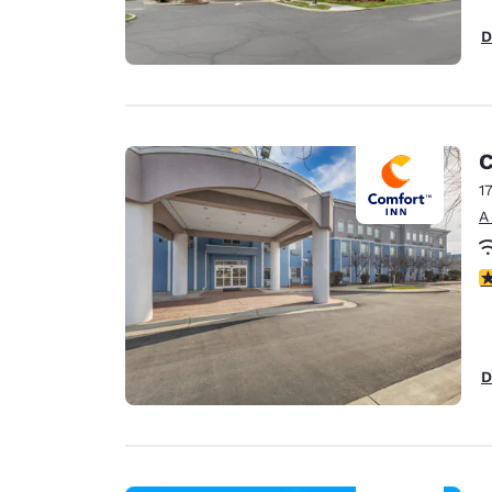
D
C
1
A
C
D