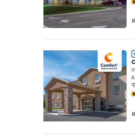
terceros, con fines de
C
rendimiento y para
ofrecerte una
D
experiencia web
personalizada al
mostrar anuncios de
acuerdo con tus
preferencias de
navegación. Esto nos
C
permite recordar tus
2
datos, mostrarte
A
productos de interés
Aceptar todas las cook
y seguir mejorando
C
nuestros servicios.
Puedes cambiar estos
ajustes en cualquier
D
momento
consultando nuestra
Política de cookies y