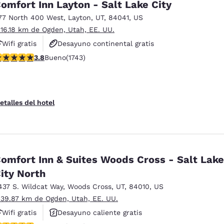
omfort Inn Layton - Salt Lake City
77 North 400 West
,
Layton
,
UT
,
84041
,
US
 16.18 km de Ogden, Utah, EE. UU.
Wifi gratis
Desayuno continental gratis
alificación de 3.84 estrellas. Bueno. 1743 reseñas
3.8
Bueno
(1743)
Desayuno caliente gratis
etalles del hotel
omfort Inn & Suites Woods Cross - Salt Lake
ity North
437 S. Wildcat Way
,
Woods Cross
,
UT
,
84010
,
US
 39.87 km de Ogden, Utah, EE. UU.
Wifi gratis
Desayuno caliente gratis