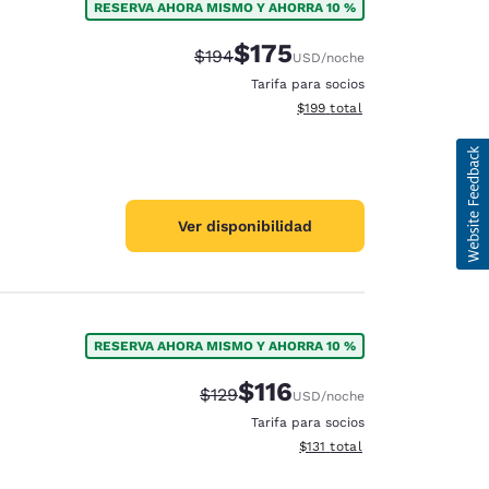
RESERVA AHORA MISMO Y AHORRA 10 %
$175
Tarifa tachada:
Tarifa reducida:
$194
USD
/noche
Tarifa para socios
Ver detalles totales estimado
$199
total
Ver disponibilidad
RESERVA AHORA MISMO Y AHORRA 10 %
$116
Tarifa tachada:
Tarifa reducida:
$129
USD
/noche
Tarifa para socios
Ver detalles totales estimado
$131
total