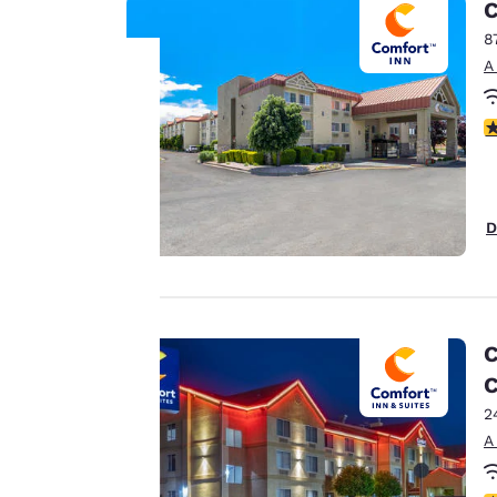
C
8
A
Tu
C
privacidad
es
D
importante
para
nosotros.
C
C
2
Nuestro sitio web
A
utiliza cookies,
incluidas cookies de