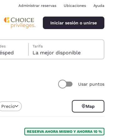
Administrar reservas
Ubicaciones
Ayuda
Iniciar sesión o unirse
des
Tarifa
ión, 1 huésped
La mejor disponible
Usar puntos
ina
Precio
Map
RESERVA AHORA MISMO Y AHORRA 10 %