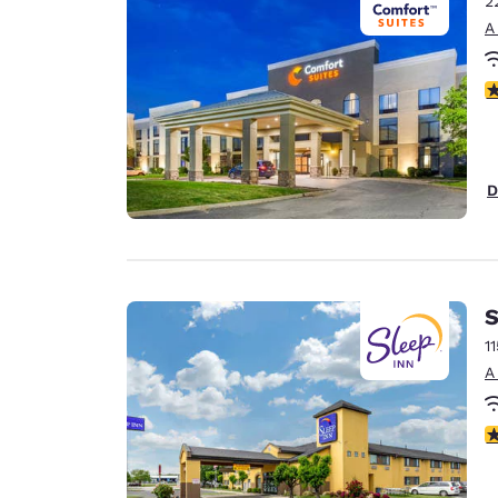
2
Canada
Français
A
Europa
C
Deutschla
Deutsch
Spain
D
English
Ireland
English
S
United Ki
English
1
A
Asia-Pacífico
Australia
C
English