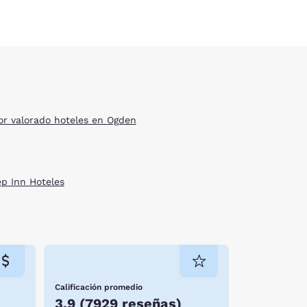
or valorado hoteles en Ogden
ep Inn Hoteles
Calificación promedio
3.9
(
7929 reseñas
)