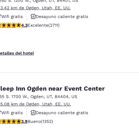
250 S. 1200 W.
,
Ogden
,
UT
,
84401
,
US
México
Mexico
Español
English
 3.42 km de Ogden, Utah, EE. UU.
Wifi gratis
Desayuno caliente gratis
alificación de 4.29 estrellas. Excelente. 2711 reseñas
4.3
Excelente
(2711)
Hoteles que aceptan mascotas
nd
Germany
España
English
Español
France
France
etalles del hotel
Français
English
Italia
Italy
Italiano
English
leep Inn Ogden near Event Center
ngdom
155 S. 1700 W.
,
Ogden
,
UT
,
84404
,
US
 5.08 km de Ogden, Utah, EE. UU.
Wifi gratis
Desayuno caliente gratis
India
New Zealan
alificación de 3.92 estrellas. Bueno. 1352 reseñas
3.9
Bueno
(1352)
Hoteles que aceptan mascotas
English
English