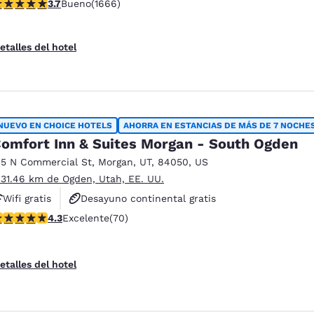
alificación de 3.73 estrellas. Bueno. 1666 reseñas
3.7
Bueno
(1666)
Hoteles que aceptan mascotas
etalles del hotel
NUEVO EN CHOICE HOTELS
AHORRA EN ESTANCIAS DE MÁS DE 7 NOCHE
omfort Inn & Suites Morgan - South Ogden
15 N Commercial St
,
Morgan
,
UT
,
84050
,
US
 31.46 km de Ogden, Utah, EE. UU.
ies
Rechazar todas las cookies
Configu
Wifi gratis
Desayuno continental gratis
alificación de 4.34 estrellas. Excelente. 70 reseñas
4.3
Excelente
(70)
Desayuno caliente gratis
etalles del hotel