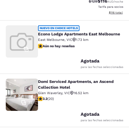
$116
Tarifa tachada:
Tarifa reducida:
$129
AUD
/noche
Tarifa para socios
Ver detalles t
$116
total
Econo Lodge Apartments East Melb
NUEVO EN CHOICE HOTELS
Econo Lodge Apartments East Melbourne
East Melbourne
,
VIC
1.73 km
Aún no hay reseñas
Aún no hay reseñas
1
Agotada
para las fechas seleccionadas
Domi Serviced Apartments, an Ascend
Domi Serviced Apartments, an Ascen
Collection Hotel
Glen Waverley
,
VIC
16.52 km
Calificación de 3.2 estrellas. Bueno. 20 reseñas
3.2
(
20
)
32
Agotada
para las fechas seleccionadas