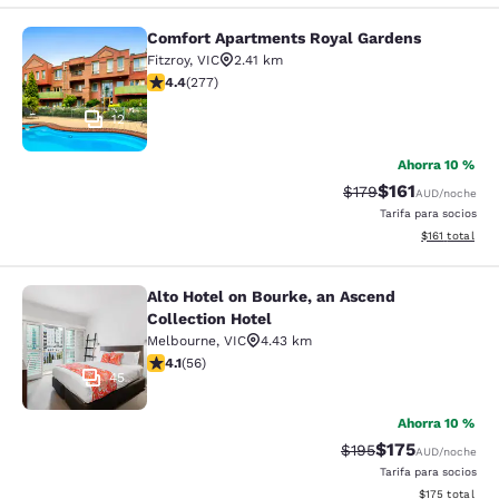
Comfort Apartments Royal Gardens
Comfort Apartments Royal Gardens
Fitzroy
,
VIC
2.41 km
Calificación de 4.44 estrellas. Excelente. 277 reseñas
4.4
(
277
)
12
Ahorra 10 %
$161
Tarifa tachada:
Tarifa reducida:
$179
AUD
/noche
Tarifa para socios
Ver detalles t
$161
total
Alto Hotel on Bourke, an Ascend
Alto Hotel on Bourke, an Ascend Col
Collection Hotel
Melbourne
,
VIC
4.43 km
Calificación de 4.09 estrellas. Muy bueno. 56 reseñas
4.1
(
56
)
45
Ahorra 10 %
$175
Tarifa tachada:
Tarifa reducida:
$195
AUD
/noche
Tarifa para socios
Ver detalles t
$175
total