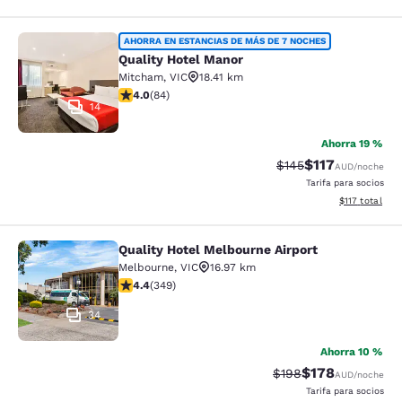
Quality Hotel Manor
AHORRA EN ESTANCIAS DE MÁS DE 7 NOCHES
Quality Hotel Manor
Mitcham
,
VIC
18.41 km
Calificación de 3.95 estrellas. Bueno. 84 reseñas
4.0
(
84
)
14
Ahorra 19 %
$117
Tarifa tachada:
Tarifa reducida:
$145
AUD
/noche
Tarifa para socios
Ver detalles t
$117
total
Quality Hotel Melbourne Airport
Quality Hotel Melbourne Airport
Melbourne
,
VIC
16.97 km
Calificación de 4.43 estrellas. Excelente. 349 reseñas
4.4
(
349
)
34
Ahorra 10 %
$178
Tarifa tachada:
Tarifa reducida:
$198
AUD
/noche
Tarifa para socios