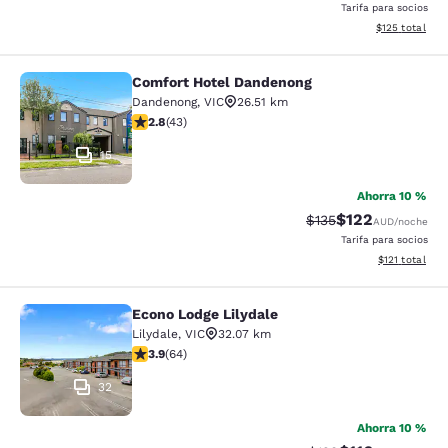
Tarifa para socios
Ver detalles t
$125
total
Comfort Hotel Dandenong
Comfort Hotel Dandenong
Dandenong
,
VIC
26.51 km
Calificación de 2.81 estrellas. Razonable. 43 reseñas
2.8
(
43
)
15
Ahorra 10 %
$122
Tarifa tachada:
Tarifa reducida:
$135
AUD
/noche
Tarifa para socios
Ver detalles t
$121
total
Econo Lodge Lilydale
Econo Lodge Lilydale
Lilydale
,
VIC
32.07 km
Calificación de 3.92 estrellas. Bueno. 64 reseñas
3.9
(
64
)
32
Ahorra 10 %