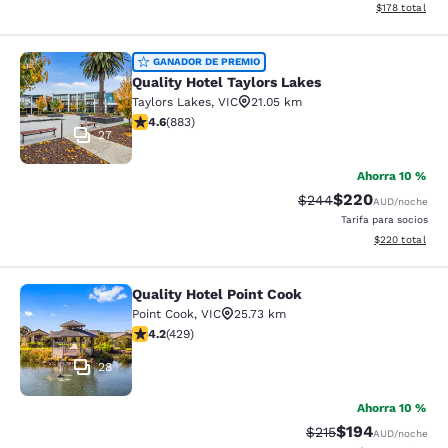
Ver detalles t
$178
total
Quality Hotel Taylors Lakes
GANADOR DE PREMIO
Quality Hotel Taylors Lakes
Taylors Lakes
,
VIC
21.05 km
Calificación de 4.61 estrellas. Excepcional. 883 reseñ
4.6
(
883
)
27
Ahorra 10 %
$220
Tarifa tachada:
Tarifa reducida:
$244
AUD
/noche
Tarifa para socios
Ver detalles to
$220
total
Quality Hotel Point Cook
Quality Hotel Point Cook
Point Cook
,
VIC
25.73 km
Calificación de 4.19 estrellas. Muy bueno. 429 reseñas
4.2
(
429
)
28
Ahorra 10 %
$194
Tarifa tachada:
Tarifa reducida:
$215
AUD
/noche