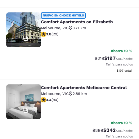
Comfort Apartments on Elizabeth
NUEVO EN CHOICE HOTELS
Comfort Apartments on Elizabeth
Melbourne
,
VIC
3.71 km
Calificación de 3.79 estrellas. Bueno. 29 reseñas
3.8
(
29
)
40
Ahorra 10 %
$197
Tarifa tachada:
Tarifa reducida:
$219
AUD
/noche
Tarifa para socios
Ver detalles t
$197
total
Comfort Apartments Melbourne Central
Comfort Apartments Melbourne Cen
Melbourne
,
VIC
2.86 km
Calificación de 3.4 estrellas. Bueno. 84 reseñas
3.4
(
84
)
65
Ahorra 10 %
$242
Tarifa tachada:
Tarifa reducida:
$269
AUD
/noche
Tarifa para socios