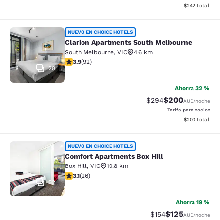
Ver detalles to
$242
total
Clarion Apartments South Melbourn
NUEVO EN CHOICE HOTELS
Clarion Apartments South Melbourne
South Melbourne
,
VIC
4.6 km
Calificación de 3.89 estrellas. Bueno. 92 reseñas
3.9
(
92
)
28
Ahorra 32 %
$200
Tarifa tachada:
Tarifa reducida:
$294
AUD
/noche
Tarifa para socios
Ver detalles to
$200
total
Comfort Apartments Box Hill
NUEVO EN CHOICE HOTELS
Comfort Apartments Box Hill
Box Hill
,
VIC
10.8 km
Calificación de 3.12 estrellas. Bueno. 26 reseñas
3.1
(
26
)
52
Ahorra 19 %
$125
Tarifa tachada:
Tarifa reducida:
$154
AUD
/noche