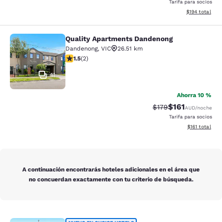
Tarifa para socios
Ver detalles t
$194
total
Quality Apartments Dandenong
Quality Apartments Dandenong
Dandenong
,
VIC
26.51 km
Calificación de 1.5 estrellas. Razonable. 2 reseñas
1.5
(
2
)
11
Ahorra 10 %
$161
Tarifa tachada:
Tarifa reducida:
$179
AUD
/noche
Tarifa para socios
Ver detalles t
$161
total
A continuación encontrarás hoteles adicionales en el área que
no concuerdan exactamente con tu criterio de búsqueda.