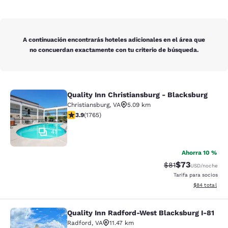
A continuación encontrarás hoteles adicionales en el área que
no concuerdan exactamente con tu criterio de búsqueda.
Quality Inn Christiansburg - Blacksburg
Quality Inn Christiansburg - Blacks
Christiansburg
,
VA
5.09 km
Calificación de 3.86 estrellas. Bueno. 1765 reseñas
3.9
(
1765
)
41
Ahorra 10 %
$73
Tarifa tachada:
Tarifa reducida
$81
USD
/noche
Tarifa para socios
Ver detalles 
$84
total
Quality Inn Radford-West Blacksburg I-81
Quality Inn Radford-West Blacksbur
Radford
,
VA
11.47 km