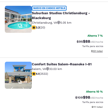
Suburban Studios Christiansburg - 
NUEVO EN CHOICE HOTELS
Suburban Studios Christiansburg -
Blacksburg
Christiansburg
,
VA
5.05 km
19
Calificación de 3.2 estrellas. Bueno. 20 reseñas
3.2
(
20
)
Ahorra 7 %
$88
Tarifa tachada:
Tarifa reducida
$95
USD
/noche
Tarifa para socios
Ver detalles t
$101
total
Comfort Suites Salem-Roanoke I-81
Comfort Suites Salem-Roanoke I-81
Salem
,
VA
33.03 km
Calificación de 4.13 estrellas. Muy bueno. 2532 reseña
4.1
(
2532
)
40
Ahorra 10 %
$98
Tarifa tachada:
Tarifa reducida
$109
USD
/noche
Tarifa para socios
Ver detalles 
$111
total