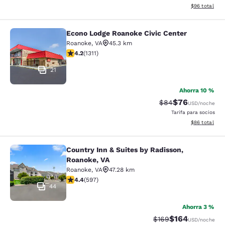
Ver detalles 
$96
total
Econo Lodge Roanoke Civic Center
Econo Lodge Roanoke Civic Center
Roanoke
,
VA
45.3 km
Calificación de 4.21 estrellas. Excelente. 1311 reseñas
4.2
(
1311
)
21
Ahorra 10 %
$76
Tarifa tachada:
Tarifa reducida
$84
USD
/noche
Tarifa para socios
Ver detalles 
$86
total
Country Inn & Suites by Radisson,
Country Inn & Suites by Radisson, R
Roanoke, VA
Roanoke
,
VA
47.28 km
Calificación de 4.41 estrellas. Excelente. 597 reseñas
4.4
(
597
)
44
Ahorra 3 %
$164
Tarifa tachada:
Tarifa reducida:
$169
USD
/noche