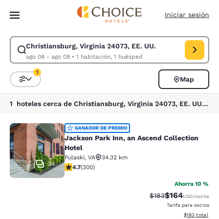
Carga completada
Saltar A Contenido Principal
Iniciar sesión
Christiansburg, Virginia 24073, EE. UU.
Modificar búsqueda para Christiansburg, Virginia 24073, EE. UU.. Fecha
ago 08 - ago 09
•
1 habitación, 1 huésped
1
Map
Ordenar y filtrar
1 filtro seleccionado actualmente
1 hoteles cerca de Christiansburg, Virginia 24073, EE. UU. coinciden con tus filtros
Jackson Park Inn, an Ascend Collec
GANADOR DE PREMIO
Jackson Park Inn, an Ascend Collection
Hotel
Pulaski
,
VA
34.32 km
34
Calificación de 4.68 estrellas. Excepcional. 300 reseñ
4.7
(
300
)
Ahorra 10 %
$164
Tarifa tachada:
Tarifa reducida:
$183
USD
/noche
Tarifa para socios
Ver detalles t
$183
total