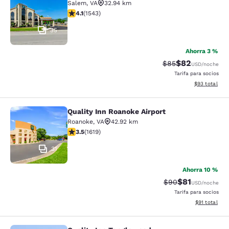
Salem
,
VA
32.94 km
Calificación de 4.07 estrellas. Muy bueno. 1543 reseña
4.1
(
1543
)
35
Ahorra 3 %
$82
Tarifa tachada:
Tarifa reducida
$85
USD
/noche
Tarifa para socios
Ver detalles 
$93
total
Quality Inn Roanoke Airport
Quality Inn Roanoke Airport
Roanoke
,
VA
42.92 km
Calificación de 3.52 estrellas. Bueno. 1619 reseñas
3.5
(
1619
)
31
Ahorra 10 %
$81
Tarifa tachada:
Tarifa reducid
$90
USD
/noche
Tarifa para socios
Ver detalles 
$91
total