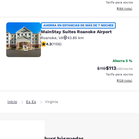
Tarifa para socios
Ver detalles t
$184
total
MainStay Suites Roanoke Airport
AHORRA EN ESTANCIAS DE MÁS DE 7 NOCHES
MainStay Suites Roanoke Airport
Roanoke
,
VA
43.85 km
Calificación de 4.3 estrellas. Excelente. 1156 reseñas
4.3
(
1156
)
32
Ahorra 5 %
$113
Tarifa tachada:
Tarifa reducida
$119
USD
/noche
Tarifa para socios
Ver detalles t
$128
total
Inicio
Es Es
Virginia
Otras Christiansburg búsquedas