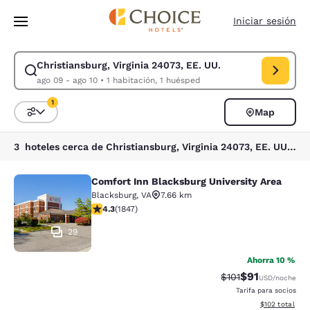
Carga completada
Saltar A Contenido Principal
Iniciar sesión
Christiansburg, Virginia 24073, EE. UU.
Modificar búsqueda para Christiansburg, Virginia 24073, EE. UU.. Fecha 
ago 09 - ago 10
•
1 habitación, 1 huésped
1
Map
Ordenar y filtrar
1 filtro seleccionado actualmente
3 hoteles cerca de Christiansburg, Virginia 24073, EE. UU. coinciden con tus filtros
Comfort Inn Blacksburg University Area
Comfort Inn Blacksburg University 
Blacksburg
,
VA
7.66 km
Calificación de 4.25 estrellas. Excelente. 1847 reseñas
4.3
(
1847
)
29
Ahorra 10 %
$91
Tarifa tachada:
Tarifa reducid
$101
USD
/noche
Tarifa para socios
Ver detalles t
$102
total