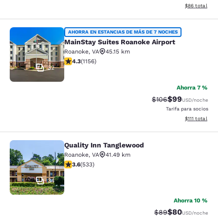
Ver detalles 
$86
total
MainStay Suites Roanoke Airport
AHORRA EN ESTANCIAS DE MÁS DE 7 NOCHES
MainStay Suites Roanoke Airport
Roanoke
,
VA
45.15 km
Calificación de 4.3 estrellas. Excelente. 1156 reseñas
4.3
(
1156
)
32
Ahorra 7 %
$99
Tarifa tachada:
Tarifa reducida
$106
USD
/noche
Tarifa para socios
Ver detalles 
$111
total
Quality Inn Tanglewood
Quality Inn Tanglewood
Roanoke
,
VA
41.49 km
Calificación de 3.65 estrellas. Bueno. 533 reseñas
3.6
(
533
)
34
Ahorra 10 %
$80
Tarifa tachada:
Tarifa reducida
$89
USD
/noche