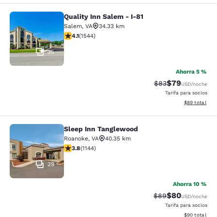
Quality Inn Salem - I-81
Quality Inn Salem - I-81
Salem
,
VA
34.33 km
Calificación de 4.07 estrellas. Muy bueno. 1544 reseña
4.1
(
1544
)
35
Ahorra 5 %
$79
Tarifa tachada:
Tarifa reducida
$83
USD
/noche
Tarifa para socios
Ver detalles 
$89
total
Sleep Inn Tanglewood
Sleep Inn Tanglewood
Roanoke
,
VA
40.35 km
Calificación de 3.79 estrellas. Bueno. 1144 reseñas
3.8
(
1144
)
29
Ahorra 10 %
$80
Tarifa tachada:
Tarifa reducida
$89
USD
/noche
Tarifa para socios
Ver detalles 
$90
total