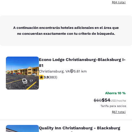
Ver detalles 
$94
total
A continuación encontrarás hoteles adicionales en el área que
no concuerdan exactamente con tu criterio de búsqueda.
Econo Lodge Christiansburg-Blacksburg I-
Econo Lodge Christiansburg-Blacksb
81
Christiansburg
,
VA
5.61 km
Calificación de 3.88 estrellas. Bueno. 883 reseñas
3.9
(
883
)
17
Ahorra 10 %
$54
Tarifa tachada:
Tarifa reducida
$60
USD
/noche
Tarifa para socios
Ver detalles 
$67
total
Quality Inn Christiansburg - Blacksburg
Quality Inn Christiansburg - Blacks