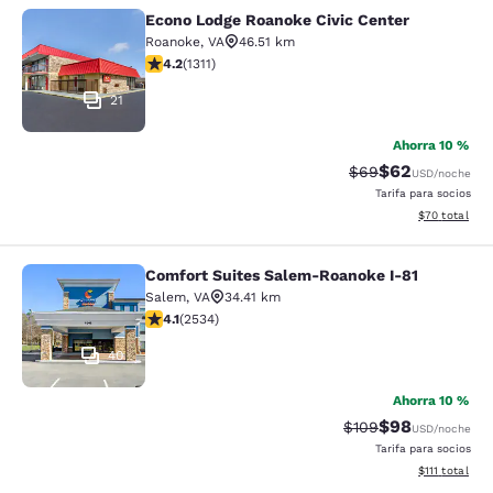
Econo Lodge Roanoke Civic Center
Econo Lodge Roanoke Civic Center
Roanoke
,
VA
46.51 km
Calificación de 4.21 estrellas. Excelente. 1311 reseñas
4.2
(
1311
)
21
Ahorra 10 %
$62
Tarifa tachada:
Tarifa reducida
$69
USD
/noche
Tarifa para socios
Ver detalles 
$70
total
Comfort Suites Salem-Roanoke I-81
Comfort Suites Salem-Roanoke I-81
Salem
,
VA
34.41 km
Calificación de 4.13 estrellas. Muy bueno. 2534 reseña
4.1
(
2534
)
40
Ahorra 10 %
$98
Tarifa tachada:
Tarifa reducida
$109
USD
/noche
Tarifa para socios
Ver detalles 
$111
total