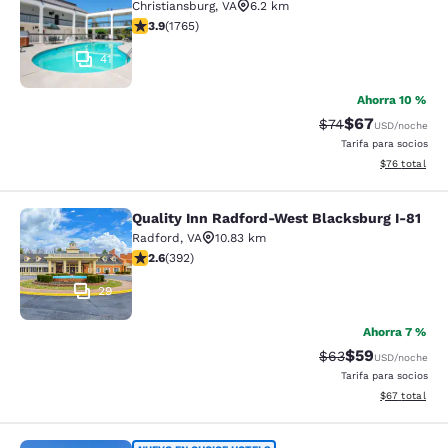
Christiansburg
,
VA
6.2 km
Calificación de 3.86 estrellas. Bueno. 1765 reseñas
3.9
(
1765
)
41
Ahorra 10 %
$67
Tarifa tachada:
Tarifa reducida
$74
USD
/noche
Tarifa para socios
Ver detalles 
$76
total
Quality Inn Radford-West Blacksburg I-81
Quality Inn Radford-West Blacksbur
Radford
,
VA
10.83 km
Calificación de 2.63 estrellas. Razonable. 392 reseñas
2.6
(
392
)
29
Ahorra 7 %
$59
Tarifa tachada:
Tarifa reducida
$63
USD
/noche
Tarifa para socios
Ver detalles 
$67
total