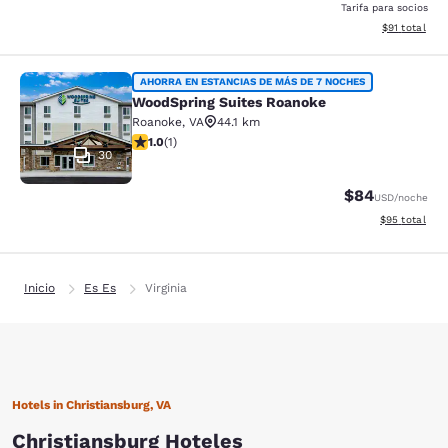
Tarifa para socios
Ver detalles 
$91
total
WoodSpring Suites Roanoke
AHORRA EN ESTANCIAS DE MÁS DE 7 NOCHES
WoodSpring Suites Roanoke
Roanoke
,
VA
44.1 km
Calificación de 1 estrella. Razonable. 1 reseña
1.0
(
1
)
30
$84
USD
/noche
Ver detalles 
$95
total
Inicio
Es Es
Virginia
Hotels in Christiansburg, VA
Christiansburg Hoteles