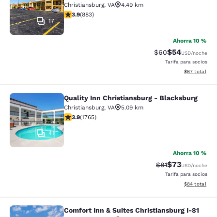
Christiansburg
,
VA
4.49 km
Calificación de 3.88 estrellas. Bueno. 883 reseñas
3.9
(
883
)
17
Ahorra 10 %
$54
Tarifa tachada:
Tarifa reducida
$60
USD
/noche
Tarifa para socios
Ver detalles 
$67
total
Quality Inn Christiansburg - Blacksburg
Quality Inn Christiansburg - Blacks
Christiansburg
,
VA
5.09 km
Calificación de 3.86 estrellas. Bueno. 1765 reseñas
3.9
(
1765
)
41
Ahorra 10 %
$73
Tarifa tachada:
Tarifa reducida
$81
USD
/noche
Tarifa para socios
Ver detalles 
$84
total
Comfort Inn & Suites Christiansburg I-81
Comfort Inn & Suites Christiansburg