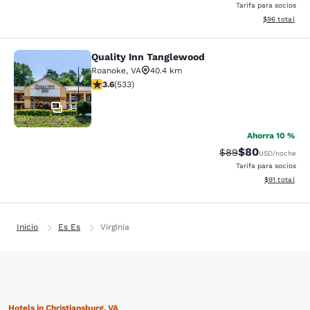
Tarifa para socios
Ver detalles 
$96
total
Quality Inn Tanglewood
Quality Inn Tanglewood
Roanoke
,
VA
40.4 km
Calificación de 3.65 estrellas. Bueno. 533 reseñas
3.6
(
533
)
34
Ahorra 10 %
$80
Tarifa tachada:
Tarifa reducida
$89
USD
/noche
Tarifa para socios
Ver detalles 
$91
total
Inicio
Es Es
Virginia
Hotels in Christiansburg, VA