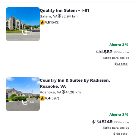
Quality Inn Salem - I-81
Quality Inn Salem - I-81
Salem
,
VA
32.94 km
Calificación de 4.07 estrellas. Muy bueno. 1543 reseña
4.1
(
1543
)
35
Ahorra 3 %
$82
Tarifa tachada:
Tarifa reducida
$85
USD
/noche
Tarifa para socios
Ver detalles 
$93
total
Country Inn & Suites by Radisson,
Country Inn & Suites by Radisson, R
Roanoke, VA
Roanoke
,
VA
47.28 km
Calificación de 4.41 estrellas. Excelente. 597 reseñas
4.4
(
597
)
44
Ahorra 3 %
$149
Tarifa tachada:
Tarifa reducida:
$154
USD
/noche
Tarifa para socios
Ver detalles t
$168
total