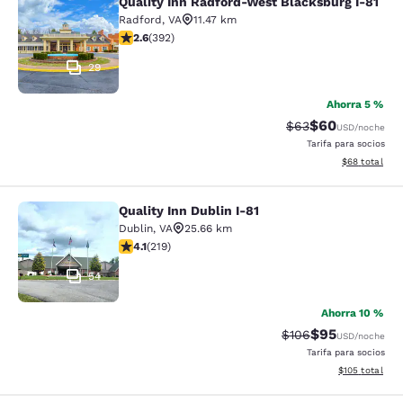
Quality Inn Radford-West Blacksburg I-81
Quality Inn Radford-West Blacksbur
Radford
,
VA
11.47 km
Calificación de 2.63 estrellas. Razonable. 392 reseñas
2.6
(
392
)
29
Ahorra 5 %
$60
Tarifa tachada:
Tarifa reducida
$63
USD
/noche
Tarifa para socios
Ver detalles 
$68
total
Quality Inn Dublin I-81
Quality Inn Dublin I-81
Dublin
,
VA
25.66 km
Calificación de 4.08 estrellas. Muy bueno. 219 reseñas
4.1
(
219
)
54
Ahorra 10 %
$95
Tarifa tachada:
Tarifa reducida
$106
USD
/noche
Tarifa para socios
Ver detalles t
$105
total