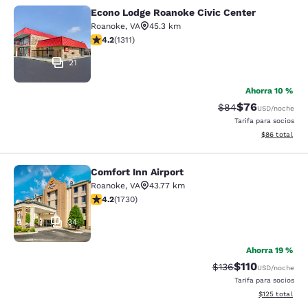
Econo Lodge Roanoke Civic Center
Econo Lodge Roanoke Civic Center
Roanoke
,
VA
45.3 km
Calificación de 4.21 estrellas. Excelente. 1311 reseñas
4.2
(
1311
)
21
Ahorra 10 %
$76
Tarifa tachada:
Tarifa reducida
$84
USD
/noche
Tarifa para socios
Ver detalles 
$86
total
Comfort Inn Airport
Comfort Inn Airport
Roanoke
,
VA
43.77 km
Calificación de 4.24 estrellas. Excelente. 1730 reseñas
4.2
(
1730
)
34
Ahorra 19 %
$110
Tarifa tachada:
Tarifa reducida:
$136
USD
/noche
Tarifa para socios
Ver detalles t
$125
total