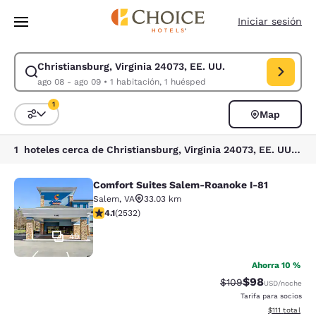
Carga completada
Saltar A Contenido Principal
Iniciar sesión
Christiansburg, Virginia 24073, EE. UU.
Modificar búsqueda para Christiansburg, Virginia 24073, EE. UU.. Fecha
ago 08 - ago 09
•
1 habitación, 1 huésped
1
Map
Ordenar y filtrar
1 filtro seleccionado actualmente
1 hoteles cerca de Christiansburg, Virginia 24073, EE. UU. coinciden con tus filtros
Comfort Suites Salem-Roanoke I-81
Comfort Suites Salem-Roanoke I-81
Salem
,
VA
33.03 km
Calificación de 4.13 estrellas. Muy bueno. 2532 reseña
4.1
(
2532
)
40
Ahorra 10 %
$98
Tarifa tachada:
Tarifa reducida
$109
USD
/noche
Tarifa para socios
Ver detalles 
$111
total