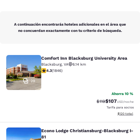
A continuación encontrarás hoteles adicionales en el área que
no concuerdan exactamente con tu criterio de búsqueda.
Comfort Inn Blacksburg University Area
Comfort Inn Blacksburg University 
Blacksburg
,
VA
6.14 km
Calificación de 4.25 estrellas. Excelente. 1846 reseñas
4.3
(
1846
)
29
Ahorra 10 %
$107
Tarifa tachada:
Tarifa reducida:
$119
USD
/noche
Tarifa para socios
Ver detalles t
$120
total
Econo Lodge Christiansburg-Blacksburg I-
Econo Lodge Christiansburg-Blacksb
81