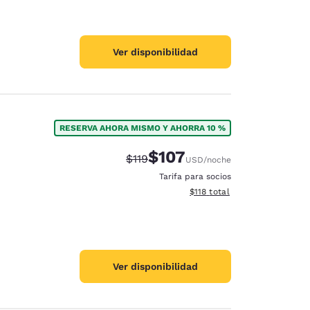
Ver disponibilidad
RESERVA AHORA MISMO Y AHORRA 10 %
$107
Tarifa tachada:
Tarifa reducida:
$119
USD
/noche
Tarifa para socios
Ver detalles totales estimado
$118
total
Ver disponibilidad