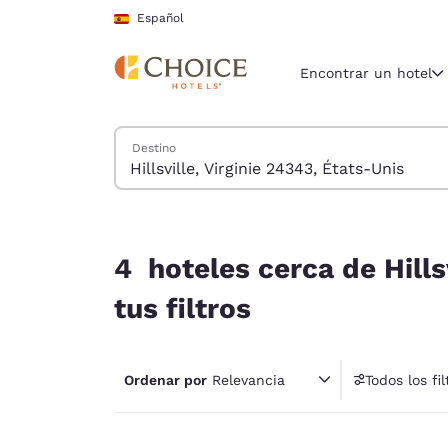
Carga completada
Saltar A Contenido Principal
Español
Encontrar un hotel
Buscar hoteles
Destino
Región y ubicac
España
Español
4 hoteles cerca de Hillsville, Virginie 24343, Ét
Selecciona t
4 hoteles cerca de Hills
América
tus filtros
United Sta
English
Ordenar por
Relevancia
Todos los fil
América L
1 fil
Português