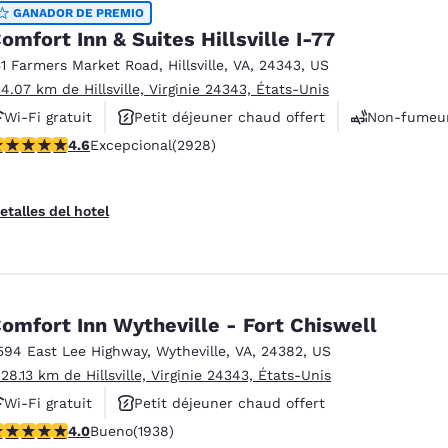
México
Mexico
GANADOR DE PREMIO
Español
English
omfort Inn & Suites Hillsville I-77
51 Farmers Market Road
,
Hillsville
,
VA
,
24343
,
US
 4.07 km de Hillsville, Virginie 24343, États-Unis
nd
Germany
España
Wi-Fi gratuit
Petit déjeuner chaud offert
Non-fumeu
English
Español
alificación de 4.6 estrellas. Excepcional. 2928 reseñas
4.6
Excepcional
(2928)
France
France
Français
English
etalles del hotel
Italia
Italy
Italiano
English
ngdom
omfort Inn Wytheville - Fort Chiswell
594 East Lee Highway
,
Wytheville
,
VA
,
24382
,
US
 28.13 km de Hillsville, Virginie 24343, États-Unis
India
New Zealan
Wi-Fi gratuit
Petit déjeuner chaud offert
English
English
alificación de 3.97 estrellas. Bueno. 1938 reseñas
4.0
Bueno
(1938)
Animaux acceptés