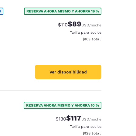
S
RESERVA AHORA MISMO Y AHORRA 19 %
$89
Tarifa tachada:
Tarifa reducida:
$110
USD
/noche
Tarifa para socios
Ver detalles totales estimado
$103
total
Ver disponibilidad
RESERVA AHORA MISMO Y AHORRA 10 %
$117
Tarifa tachada:
Tarifa reducida:
$130
USD
/noche
Tarifa para socios
Ver detalles totales estimado
$128
total