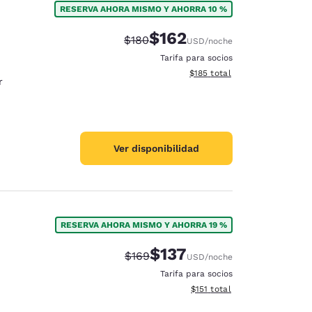
RESERVA AHORA MISMO Y AHORRA 10 %
$162
Tarifa tachada:
Tarifa reducida:
$180
USD
/noche
Tarifa para socios
Ver detalles totales estimado
$185
total
r
Ver disponibilidad
RESERVA AHORA MISMO Y AHORRA 19 %
$137
Tarifa tachada:
Tarifa reducida:
$169
USD
/noche
d
Tarifa para socios
Ver detalles totales estimado
$151
total