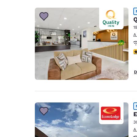
Q
1
A
C
D
E
3
A