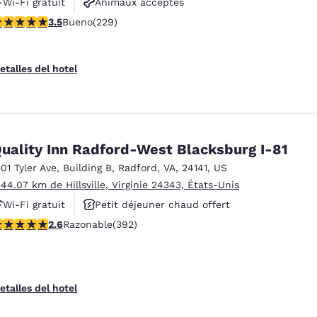
Wi-Fi gratuit
Animaux acceptés
alificación de 3.51 estrellas. Bueno. 229 reseñas
3.5
Bueno
(229)
etalles del hotel
uality Inn Radford-West Blacksburg I-81
501 Tyler Ave
,
Building B
,
Radford
,
VA
,
24141
,
US
 44.07 km de Hillsville, Virginie 24343, États-Unis
Wi-Fi gratuit
Petit déjeuner chaud offert
alificación de 2.63 estrellas. Razonable. 392 reseñas
2.6
Razonable
(392)
Animaux acceptés
etalles del hotel