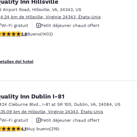
uality Inn Hillsville
5 Airport Road
,
Hillsville
,
VA
,
24343
,
US
 4.24 km de Hillsville, Virginie 24343, États-Unis
Wi-Fi gratuit
Petit déjeuner chaud offert
alificación de 3.8 estrellas. Bueno. 1402 reseñas
3.8
Bueno
(1402)
Animaux acceptés
etalles del hotel
uality Inn Dublin I-81
424 Cleburne Blvd.
,
I-81 at SR 100
,
Dublin
,
VA
,
24084
,
US
 35.09 km de Hillsville, Virginie 24343, États-Unis
Wi-Fi gratuit
Petit déjeuner chaud offert
alificación de 4.08 estrellas. Muy bueno. 219 reseñas
4.1
Muy bueno
(219)
Animaux acceptés