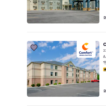
D
C
2
A
C
D