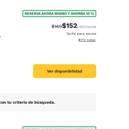
RESERVA AHORA MISMO Y AHORRA 10 %
$152
Tarifa tachada:
Tarifa reducida:
$169
USD
/noche
Tarifa para socios
r
Ver detalles totales estimado
$172
total
Ver disponibilidad
on tu criterio de búsqueda.