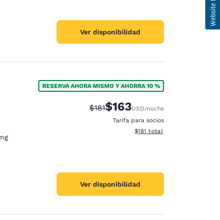
Ver disponibilidad
RESERVA AHORA MISMO Y AHORRA 10 %
$163
Tarifa tachada:
Tarifa reducida:
$181
USD
/noche
Tarifa para socios
Ver detalles totales estimado
$181
total
ing
Ver disponibilidad