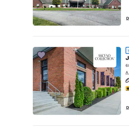
D
J
6
A
C
D