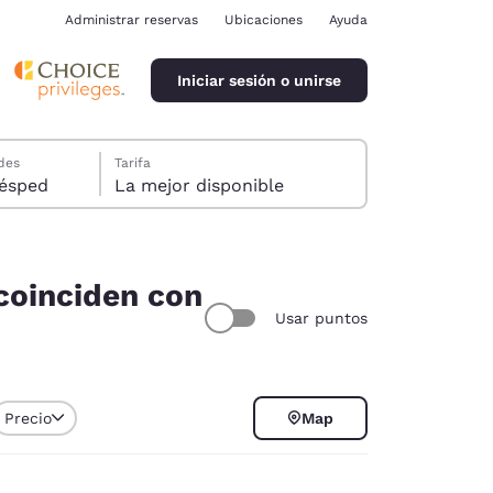
Administrar reservas
Ubicaciones
Ayuda
Iniciar sesión o unirse
des
Tarifa
ión, 1 huésped
La mejor disponible
 coinciden con
Usar puntos
ina
Precio
Map