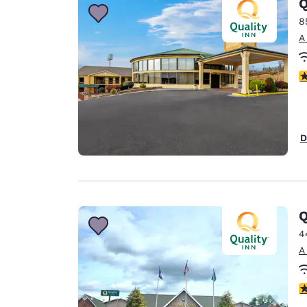
Q
8
A
C
D
Q
4
A
C