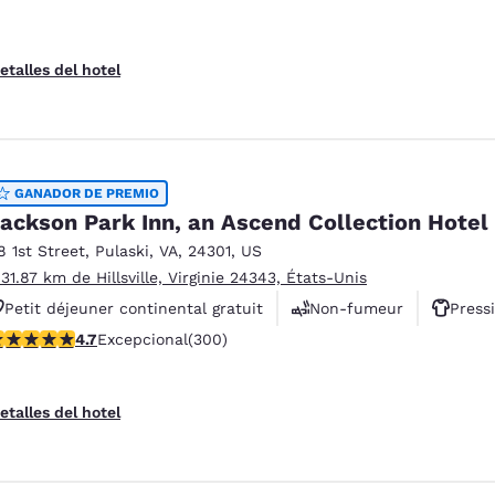
etalles del hotel
GANADOR DE PREMIO
ackson Park Inn, an Ascend Collection Hotel
8 1st Street
,
Pulaski
,
VA
,
24301
,
US
 31.87 km de Hillsville, Virginie 24343, États-Unis
Petit déjeuner continental gratuit
Non-fumeur
Press
alificación de 4.68 estrellas. Excepcional. 300 reseñas
4.7
Excepcional
(300)
etalles del hotel