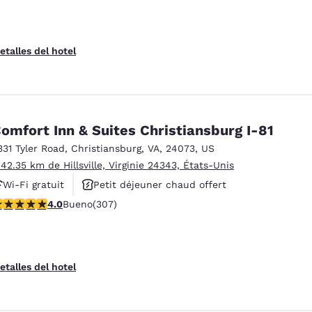
etalles del hotel
omfort Inn & Suites Christiansburg I-81
331 Tyler Road
,
Christiansburg
,
VA
,
24073
,
US
 42.35 km de Hillsville, Virginie 24343, États-Unis
Wi-Fi gratuit
Petit déjeuner chaud offert
alificación de 3.99 estrellas. Bueno. 307 reseñas
4.0
Bueno
(307)
Animaux acceptés
etalles del hotel