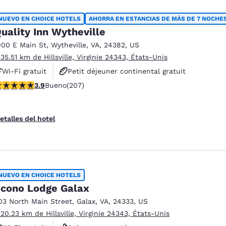
NUEVO EN CHOICE HOTELS
AHORRA EN ESTANCIAS DE MÁS DE 7 NOCHE
uality Inn Wytheville
900 E Main St
,
Wytheville
,
VA
,
24382
,
US
 35.51 km de Hillsville, Virginie 24343, États-Unis
Wi-Fi gratuit
Petit déjeuner continental gratuit
alificación de 3.91 estrellas. Bueno. 207 reseñas
3.9
Bueno
(207)
Animaux acceptés
etalles del hotel
NUEVO EN CHOICE HOTELS
cono Lodge Galax
03 North Main Street
,
Galax
,
VA
,
24333
,
US
 20.23 km de Hillsville, Virginie 24343, États-Unis