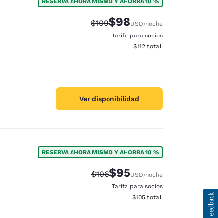
RESERVA AHORA MISMO Y AHORRA 10 %
$98
Tarifa tachada:
Tarifa reducida:
$109
USD
/noche
Tarifa para socios
Ver detalles totales estimado
$112
total
Ver disponibilidad
RESERVA AHORA MISMO Y AHORRA 10 %
$95
Tarifa tachada:
Tarifa reducida:
$106
USD
/noche
Tarifa para socios
Ver detalles totales estimado
$105
total