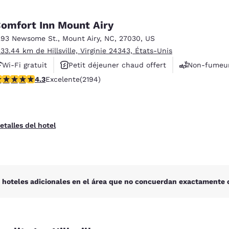
omfort Inn Mount Airy
293 Newsome St.
,
Mount Airy
,
NC
,
27030
,
US
 33.44 km de Hillsville, Virginie 24343, États-Unis
Wi-Fi gratuit
Petit déjeuner chaud offert
Non-fumeu
alificación de 4.28 estrellas. Excelente. 2194 reseñas
4.3
Excelente
(2194)
etalles del hotel
 hoteles adicionales en el área que no concuerdan exactamente c