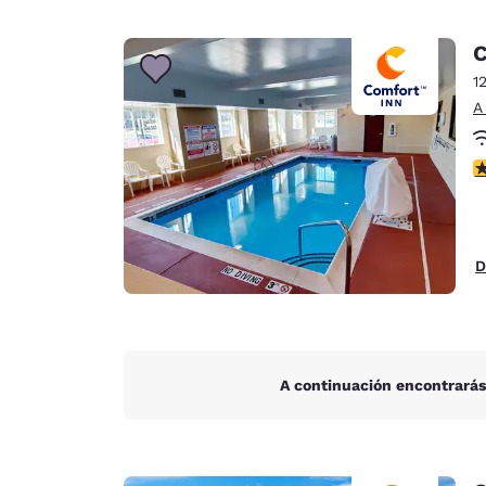
C
1
A
C
D
A continuación encontrarás