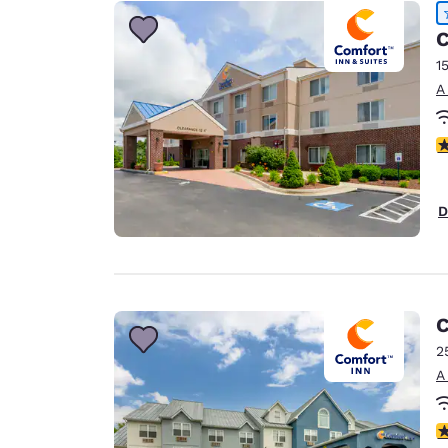
Canada
Français
C
Europa
1
A
Deutschla
Deutsch
C
Spain
English
D
Ireland
English
United Ki
English
C
Asia-Pacífico
2
A
Australia
English
C