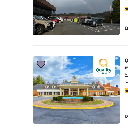
C
D
Q
1
A
C
D