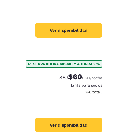
Ver disponibilidad
RESERVA AHORA MISMO Y AHORRA 5 %
$60
Tarifa tachada:
Tarifa reducida:
$63
USD
/noche
Tarifa para socios
Ver detalles totales estimad
$68
total
Ver disponibilidad