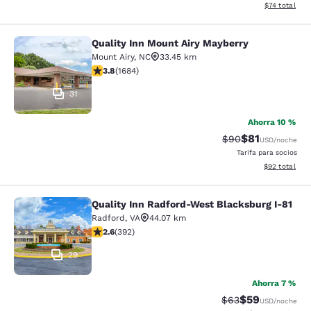
Ver detalles 
$74
total
Quality Inn Mount Airy Mayberry
Quality Inn Mount Airy Mayberry
Mount Airy
,
NC
33.45 km
Calificación de 3.78 estrellas. Bueno. 1684 reseñas
3.8
(
1684
)
31
Ahorra 10 %
$81
Tarifa tachada:
Tarifa reducid
$90
USD
/noche
Tarifa para socios
Ver detalles 
$92
total
Quality Inn Radford-West Blacksburg I-81
Quality Inn Radford-West Blacksbur
Radford
,
VA
44.07 km
Calificación de 2.63 estrellas. Razonable. 392 reseñas
2.6
(
392
)
29
Ahorra 7 %
$59
Tarifa tachada:
Tarifa reducida
$63
USD
/noche