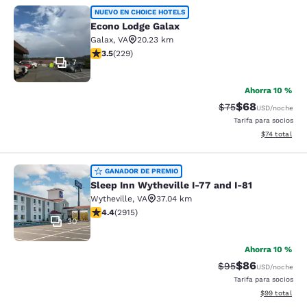
Econo Lodge Galax
NUEVO EN CHOICE HOTELS
Econo Lodge Galax
Galax
,
VA
20.23 km
Calificación de 3.51 estrellas. Bueno. 229 reseñas
3.5
(
229
)
7
Ahorra 10 %
$68
Tarifa tachada:
Tarifa reducida
$75
USD
/noche
Tarifa para socios
Ver detalles 
$74
total
Sleep Inn Wytheville I-77 and I-81
GANADOR DE PREMIO
Sleep Inn Wytheville I-77 and I-81
Wytheville
,
VA
37.04 km
Calificación de 4.42 estrellas. Excelente. 2915 reseñas
4.4
(
2915
)
30
Ahorra 10 %
$86
Tarifa tachada:
Tarifa reducida
$95
USD
/noche
Tarifa para socios
Ver detalles 
$99
total