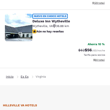
Ver detalles t
$129
total
Deluxe Inn Wytheville
NUEVO EN CHOICE HOTELS
Deluxe Inn Wytheville
Wytheville
,
VA
36.88 km
Aún no hay reseñas
Aún no hay reseñas
12
Ahorra 10 %
$56
Tarifa tachada:
Tarifa reducida
$62
USD
/noche
Tarifa para socios
Ver detalles 
$64
total
Inicio
Es Es
Virginia
HILLSVILLE VA HOTELS