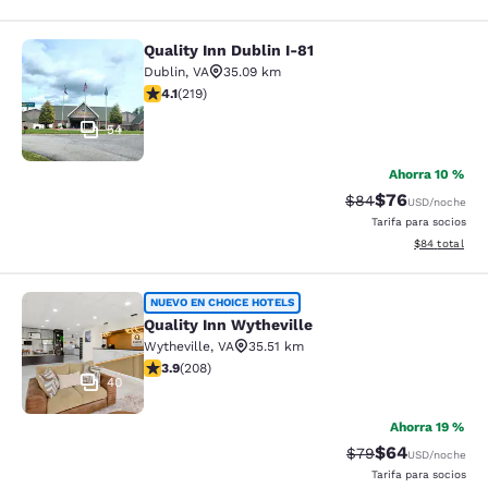
Quality Inn Dublin I-81
Quality Inn Dublin I-81
Dublin
,
VA
35.09 km
Calificación de 4.08 estrellas. Muy bueno. 219 reseñas
4.1
(
219
)
54
Ahorra 10 %
$76
Tarifa tachada:
Tarifa reducida
$84
USD
/noche
Tarifa para socios
Ver detalles 
$84
total
Quality Inn Wytheville
NUEVO EN CHOICE HOTELS
Quality Inn Wytheville
Wytheville
,
VA
35.51 km
Calificación de 3.9 estrellas. Bueno. 208 reseñas
3.9
(
208
)
40
Ahorra 19 %
$64
Tarifa tachada:
Tarifa reducida
$79
USD
/noche
Tarifa para socios