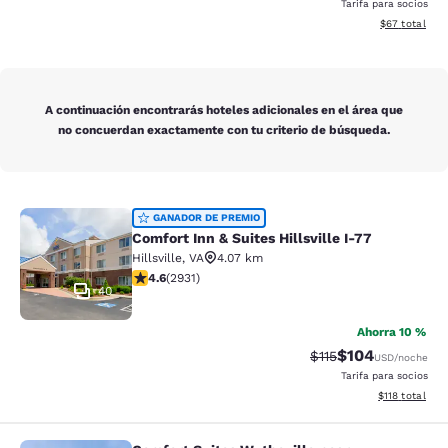
Tarifa para socios
Ver detalles 
$67
total
A continuación encontrarás hoteles adicionales en el área que
no concuerdan exactamente con tu criterio de búsqueda.
Comfort Inn & Suites Hillsville I-77
GANADOR DE PREMIO
Comfort Inn & Suites Hillsville I-77
Hillsville
,
VA
4.07 km
Calificación de 4.6 estrellas. Excepcional. 2931 reseñ
4.6
(
2931
)
40
Ahorra 10 %
$104
Tarifa tachada:
Tarifa reducida:
$115
USD
/noche
Tarifa para socios
Ver detalles t
$118
total