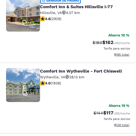
Comfort Inn & Suites Hillsville I-77
GANADOR DE PREMIO
Comfort Inn & Suites Hillsville I-77
Hillsville
,
VA
4.07 km
Calificación de 4.6 estrellas. Excepcional. 2929 reseñ
4.6
(
2929
)
40
Ahorra 10 %
$162
Tarifa tachada:
Tarifa reducida:
$180
USD
/noche
Tarifa para socios
Ver detalles t
$185
total
Comfort Inn Wytheville - Fort Chiswell
Comfort Inn Wytheville - Fort Chisw
Wytheville
,
VA
28.13 km
Calificación de 3.97 estrellas. Bueno. 1938 reseñas
4.0
(
1938
)
34
Ahorra 19 %
$117
Tarifa tachada:
Tarifa reducida:
$144
USD
/noche
Tarifa para socios
Ver detalles t
$129
total