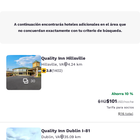
A continuación encontrarás hoteles adicionales en el área que
no concuerdan exactamente con tu criterio de búsqueda.
Quality Inn Hillsville
Quality Inn Hillsville
Hillsville
,
VA
4.24 km
Calificación de 3.8 estrellas. Bueno. 1402 reseñas
3.8
(
1402
)
30
Ahorra 10 %
$101
Tarifa tachada:
Tarifa reducida:
$112
USD
/noche
Tarifa para socios
Ver detalles t
$116
total
Quality Inn Dublin I-81
Quality Inn Dublin I-81
Dublin
,
VA
35.09 km