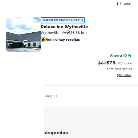
Ver detalles t
$171
total
Deluxe Inn Wytheville
NUEVO EN CHOICE HOTELS
Deluxe Inn Wytheville
Wytheville
,
VA
36.88 km
Aún no hay reseñas
Aún no hay reseñas
12
Ahorra 10 %
$75
Tarifa tachada:
Tarifa reducida
$83
USD
/noche
Tarifa para socios
Ver detalles 
$86
total
Inicio
Es Es
Virginia
Tu
privacidad
es
Otras Hillsville búsquedas
importante