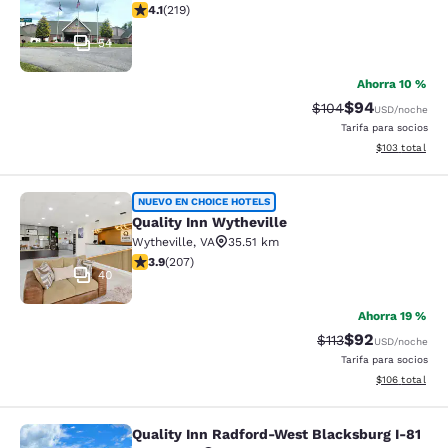
Calificación de 4.08 estrellas. Muy bueno. 219 reseñas
4.1
(
219
)
54
Ahorra 10 %
$94
Tarifa tachada:
Tarifa reducida
$104
USD
/noche
Tarifa para socios
Ver detalles t
$103
total
Quality Inn Wytheville
NUEVO EN CHOICE HOTELS
Quality Inn Wytheville
Wytheville
,
VA
35.51 km
Calificación de 3.91 estrellas. Bueno. 207 reseñas
3.9
(
207
)
40
Ahorra 19 %
$92
Tarifa tachada:
Tarifa reducida
$113
USD
/noche
Tarifa para socios
Ver detalles t
$106
total
Quality Inn Radford-West Blacksburg I-81
Quality Inn Radford-West Blacksbur