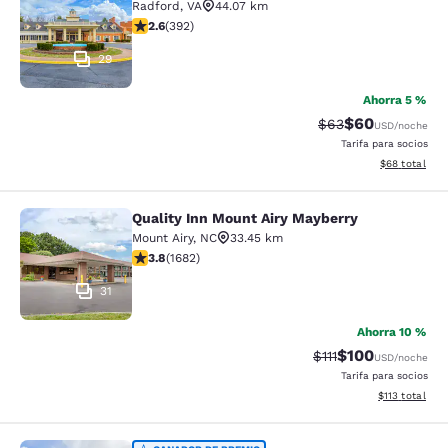
Radford
,
VA
44.07 km
Calificación de 2.63 estrellas. Razonable. 392 reseñas
2.6
(
392
)
29
Ahorra 5 %
$60
Tarifa tachada:
Tarifa reducida
$63
USD
/noche
Tarifa para socios
Ver detalles 
$68
total
Quality Inn Mount Airy Mayberry
Quality Inn Mount Airy Mayberry
Mount Airy
,
NC
33.45 km
Calificación de 3.78 estrellas. Bueno. 1682 reseñas
3.8
(
1682
)
31
Ahorra 10 %
$100
Tarifa tachada:
Tarifa reducida:
$111
USD
/noche
Tarifa para socios
Ver detalles t
$113
total