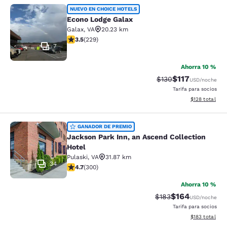
Econo Lodge Galax
NUEVO EN CHOICE HOTELS
Econo Lodge Galax
Galax
,
VA
20.23 km
Calificación de 3.51 estrellas. Bueno. 229 reseñas
3.5
(
229
)
7
Ahorra 10 %
$117
Tarifa tachada:
Tarifa reducida:
$130
USD
/noche
Tarifa para socios
Ver detalles t
$128
total
Jackson Park Inn, an Ascend Collec
GANADOR DE PREMIO
Jackson Park Inn, an Ascend Collection
Hotel
Pulaski
,
VA
31.87 km
34
Calificación de 4.68 estrellas. Excepcional. 300 reseñ
4.7
(
300
)
Ahorra 10 %
$164
Tarifa tachada:
Tarifa reducida:
$183
USD
/noche
Tarifa para socios
Ver detalles t
$183
total