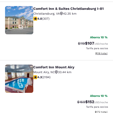
Comfort Inn & Suites Christiansburg I-81
Comfort Inn & Suites Christiansburg
Christiansburg
,
VA
42.35 km
Calificación de 3.99 estrellas. Bueno. 307 reseñas
4.0
(
307
)
30
Ahorra 10 %
$107
Tarifa tachada:
Tarifa reducida:
$119
USD
/noche
Tarifa para socios
Ver detalles t
$118
total
Comfort Inn Mount Airy
Comfort Inn Mount Airy
Mount Airy
,
NC
33.44 km
Calificación de 4.28 estrellas. Excelente. 2194 reseñas
4.3
(
2194
)
24
Ahorra 10 %
$152
Tarifa tachada:
Tarifa reducida:
$169
USD
/noche
Tarifa para socios
Ver detalles t
$172
total