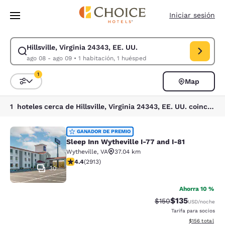
Carga completada
Saltar A Contenido Principal
Iniciar sesión
Hillsville, Virginia 24343, EE. UU.
Modificar búsqueda para Hillsville, Virginia 24343, EE. UU.. Fecha de e
ago 08 - ago 09
•
1 habitación, 1 huésped
1
Map
Ordenar y filtrar
1 filtro seleccionado actualmente
1 hoteles cerca de Hillsville, Virginia 24343, EE. UU. coinciden con tus filtros
Sleep Inn Wytheville I-77 and I-81
GANADOR DE PREMIO
Sleep Inn Wytheville I-77 and I-81
Wytheville
,
VA
37.04 km
Calificación de 4.42 estrellas. Excelente. 2913 reseñas
4.4
(
2913
)
30
Ahorra 10 %
$135
Tarifa tachada:
Tarifa reducida:
$150
USD
/noche
Tarifa para socios
Ver detalles t
$156
total