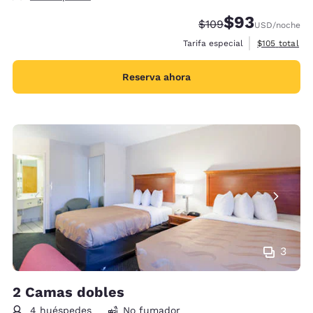
$93
Tarifa tachada:
Tarifa reducida:
$109
USD
/noche
Ver detalles 
Tarifa especial
$105
total
Reserva ahora
3
2 Camas dobles
4 huéspedes
No fumador