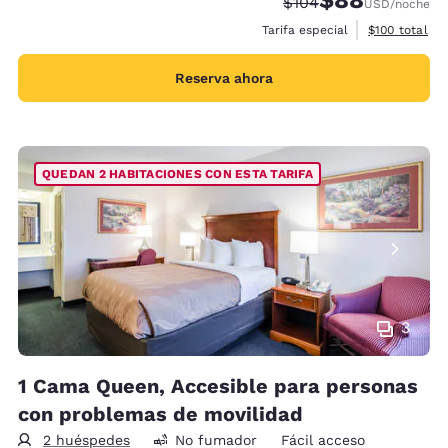
Tarifa tachada:
Tarifa reducida:
$104
USD
/noche
Ver detalles 
Tarifa especial
$100
total
Reserva ahora
QUEDAN 2 HABITACIONES CON ESTA TARIFA
3
1 Cama Queen, Accesible para personas
con problemas de movilidad
2 huéspedes
No fumador
Fácil acceso