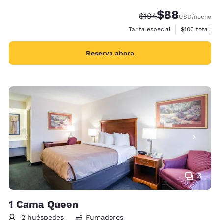
$88
Tarifa tachada:
Tarifa reducida:
$104
USD
/noche
Ver detalles 
Tarifa especial
$100
total
Reserva ahora
3
1 Cama Queen
2 huéspedes
Fumadores