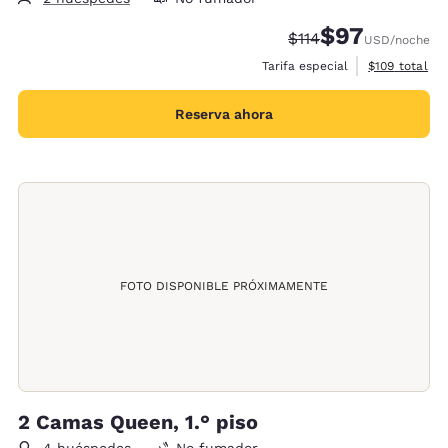
$97
Tarifa tachada:
Tarifa reducida:
$114
USD
/noche
Ver detalles 
Tarifa especial
$109
total
Reserva ahora
FOTO DISPONIBLE PRÓXIMAMENTE
2 Camas Queen, 1.° piso
4 huéspedes
No fumador