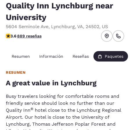
Quality Inn Lynchburg near
University
5604 Seminole Ave
,
Lynchburg
,
VA
,
24502
,
US
Calificación de 3.58 estrellas. Bueno.
3.6
889 reseñas
Resumen
Información
Reseñas
Paquetes
RESUMEN
A great value in Lynchburg
Busy travelers looking for comfortable rooms and
friendly service should look no further than our
®
Quality Inn
hotel close to the Lynchburg Regional
Airport. Our hotel is close to the University of
Lynchburg, Thomas Jefferson Poplar Forest and