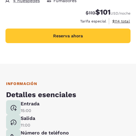
4 huéspedes
Fumadores
$101
Tarifa tachada:
Tarifa reducida:
$119
USD
/noche
Ver detalles 
Tarifa especial
$114
total
Reserva ahora
INFORMACIÓN
Detalles esenciales
Entrada
15:00
Salida
11:00
Número de teléfono