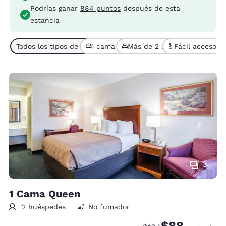
Podrías ganar
884 puntos
después de esta
estancia
Todos los tipos de habitaciones (7)
1 cama (4)
Más de 2 camas (3)
Fácil acceso (1
3
1 Cama Queen
2 huéspedes
No fumador
$88