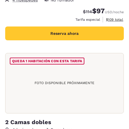
$97
Tarifa tachada:
Tarifa reducida:
$114
USD
/noche
Ver detalles 
Tarifa especial
$109
total
Reserva ahora
QUEDA 1 HABITACIÓN CON ESTA TARIFA
FOTO DISPONIBLE PRÓXIMAMENTE
2 Camas dobles