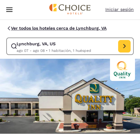
Carga completada
Saltar A Contenido Principal
Iniciar sesión
Ver todos los hoteles cerca de Lynchburg, VA
Lynchburg, VA, US
Modificar búsqueda para Lynchburg, VA, US. Fecha de entrada ago 07, f
ago 07 - ago 08
•
1 habitación, 1 huésped