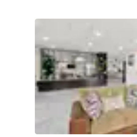
Canada
Français
Europa
Deutschla
Deutsch
Spain
English
Ireland
English
United Ki
English
Asia-Pacífico
Australia
English