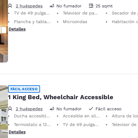
2 huéspedes
No fumador
25 sqmt
25 metros cuadrados
TV de 49 pulgadas
Televisor de pantalla plana
Secador de 
Plancha y tabla de planchar
Microondas
Habitación de 
Detalles
FÁCIL ACCESO
1 King Bed, Wheelchair Accessible
2 huéspedes
No fumador
Fácil acceso
Ducha accesible en sillas de ruedas
Accesible en silla de ruedas
Altura de los pasamanos antideslizantes junto al ino
Termostato a 121 cm o inferior
TV de 49 pulgadas
Televisor de pantalla 
Detalles