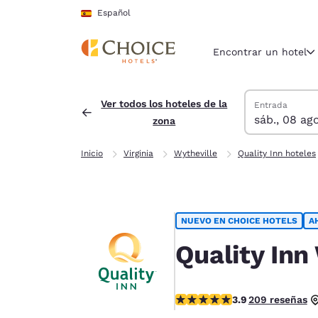
Carga completada
Saltar A Contenido Principal
Español
Encontrar un hotel
Buscar hoteles
sábado, 8 de a
domingo, 9 de 
Fecha de salid
Fecha de entra
Ver todos los hoteles de la
Entrada
sáb., 08 ago
zona
Región y ubicac
España
Inicio
Virginia
Wytheville
Quality Inn hoteles
Español
Selecciona t
América
NUEVO EN CHOICE HOTELS
A
United Sta
English
Quality Inn
América L
Português
Calificación de 3.91 estrellas
3.9
209 reseñas