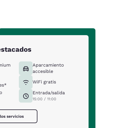
estacados
émium
Aparcamiento
accesible
WiFi gratis
es*
o
Entrada/salida
15:00 / 11:00
los servicios