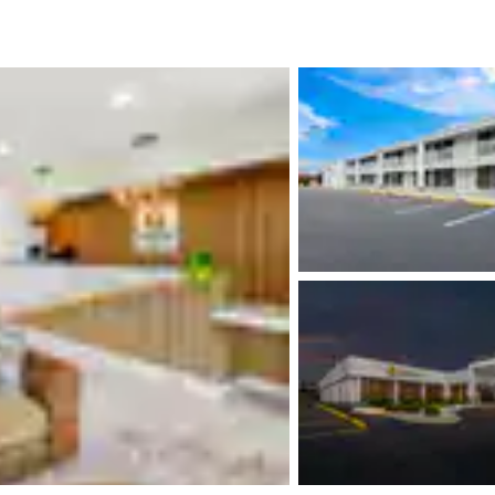
México
Mexico
Español
English
nd
Germany
España
English
Español
France
France
Français
English
Italia
Italy
Italiano
English
ngdom
India
New Zealan
English
English