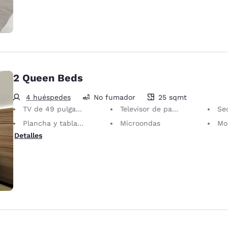
2 Queen Beds
4 huéspedes
No fumador
25 sqmt
25 metros cuadrados
TV de 49 pulgadas
Televisor de pantalla plana
Se
Plancha y tabla de planchar
Microondas
Mo
Detalles