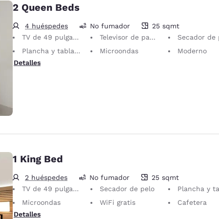
2 Queen Beds
4 huéspedes
No fumador
25 sqmt
25 metros cuadrados
TV de 49 pulgadas
Televisor de pantalla plana
Secador de 
Plancha y tabla de planchar
Microondas
Moderno
Detalles
1 King Bed
2 huéspedes
No fumador
25 sqmt
25 metros cuadrados
TV de 49 pulgadas
Secador de pelo
Plancha y tabla de pl
Microondas
WiFi gratis
Cafetera
Detalles