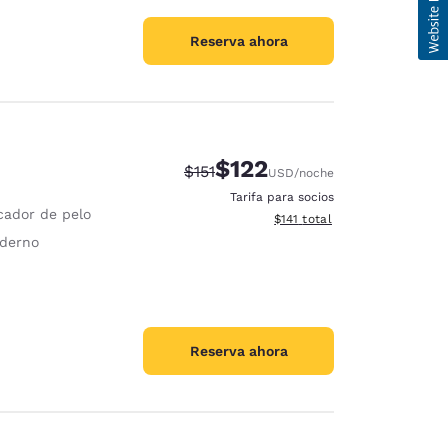
Reserva ahora
$122
Tarifa tachada:
Tarifa reducida:
$151
USD
/noche
Tarifa para socios
cador de pelo
Ver detalles totales estimado
$141
total
derno
Reserva ahora