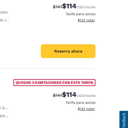
$114
Tarifa tachada:
Tarifa reducida:
$141
USD
/noche
pelo
Tarifa para socios
lujo
Ver detalles totales estimado
$132
total
Reserva ahora
QUEDAN 3 HABITACIONES CON ESTA TARIFA
$114
Tarifa tachada:
Tarifa reducida:
$141
USD
/noche
Tarifa para socios
doro: 89 cm
Ver detalles totales estimado
$132
total
plana