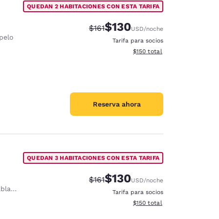
QUEDAN 2 HABITACIONES CON ESTA TARIFA
$130
Tarifa tachada:
Tarifa reducida:
$161
USD
/noche
pelo
Tarifa para socios
Ver detalles totales estimado
$150
total
Reserva ahora
QUEDAN 3 HABITACIONES CON ESTA TARIFA
$130
Tarifa tachada:
Tarifa reducida:
$161
USD
/noche
anchar
Tarifa para socios
Ver detalles totales estimado
$150
total