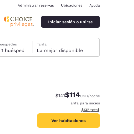
Administrar reservas
Ubicaciones
Ayuda
Iniciar sesión o unirse
huéspedes
Tarifa
1 habitación, 1 huésped
La mejor disponible
$114
Tarifa tachada:
Tarifa reducida:
$141
USD
/noche
ina
Tarifa para socios
Ver detalles totales estimado
$132
total
Ver habitaciones