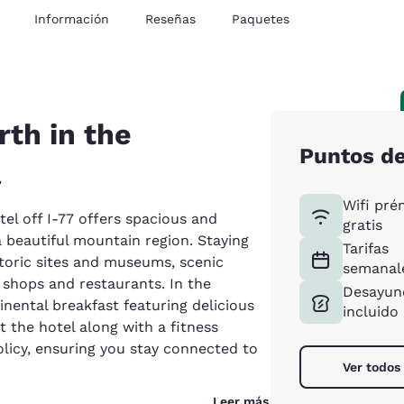
Información
Reseñas
Paquetes
th in the
Puntos d
a
Wifi pr
el off I-77 offers spacious and
gratis
 beautiful mountain region. Staying
Tarifas
storic sites and museums, scenic
semanal
f shops and restaurants. In the
Desayun
nental breakfast featuring delicious
incluido
t the hotel along with a fitness
olicy, ensuring you stay connected to
Ver todos 
Leer más