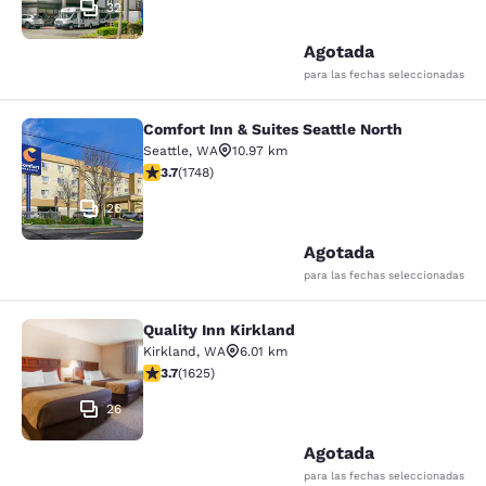
32
Agotada
para las fechas seleccionadas
Comfort Inn & Suites Seattle North
Comfort Inn & Suites Seattle North
Seattle
,
WA
10.97 km
Calificación de 3.74 estrellas. Bueno. 1748 reseñas
3.7
(
1748
)
26
Agotada
para las fechas seleccionadas
Quality Inn Kirkland
Quality Inn Kirkland
Kirkland
,
WA
6.01 km
Calificación de 3.69 estrellas. Bueno. 1625 reseñas
3.7
(
1625
)
26
Agotada
para las fechas seleccionadas