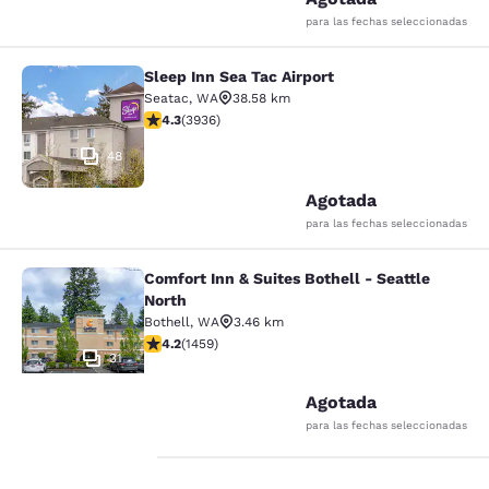
para las fechas seleccionadas
Sleep Inn Sea Tac Airport
Sleep Inn Sea Tac Airport
Seatac
,
WA
38.58 km
Calificación de 4.32 estrellas. Excelente. 3936 reseña
4.3
(
3936
)
48
Agotada
para las fechas seleccionadas
Comfort Inn & Suites Bothell - Seattle
Comfort Inn & Suites Bothell - Seatt
North
Bothell
,
WA
3.46 km
Calificación de 4.17 estrellas. Muy bueno. 1459 reseña
4.2
(
1459
)
31
Agotada
para las fechas seleccionadas
Tu