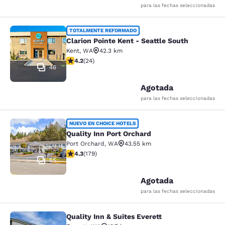
para las fechas seleccionadas
Clarion Pointe Kent - Seattle South
TOTALMENTE REFORMADO
Clarion Pointe Kent - Seattle South
Kent
,
WA
42.3 km
Calificación de 4.21 estrellas. Excelente. 24 reseñas
4.2
(
24
)
46
Agotada
para las fechas seleccionadas
Quality Inn Port Orchard
NUEVO EN CHOICE HOTELS
Quality Inn Port Orchard
Port Orchard
,
WA
43.55 km
Calificación de 4.27 estrellas. Excelente. 179 reseñas
4.3
(
179
)
55
Agotada
para las fechas seleccionadas
Quality Inn & Suites Everett
Quality Inn & Suites Everett