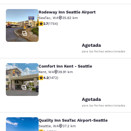
Rodeway Inn Seattle Airport
Rodeway Inn Seattle Airport
SeaTac
,
WA
35.62 km
Calificación de 2.68 estrellas. Razonable. 1754 reseña
2.7
(
1754
)
12
Agotada
para las fechas seleccionadas
Comfort Inn Kent - Seattle
Comfort Inn Kent - Seattle
Kent
,
WA
39.91 km
Calificación de 4.22 estrellas. Excelente. 1472 reseñas
4.2
(
1472
)
32
Agotada
para las fechas seleccionadas
Quality Inn SeaTac Airport-Seattle
Quality Inn SeaTac Airport-Seattle
Seattle
,
WA
37.2 km