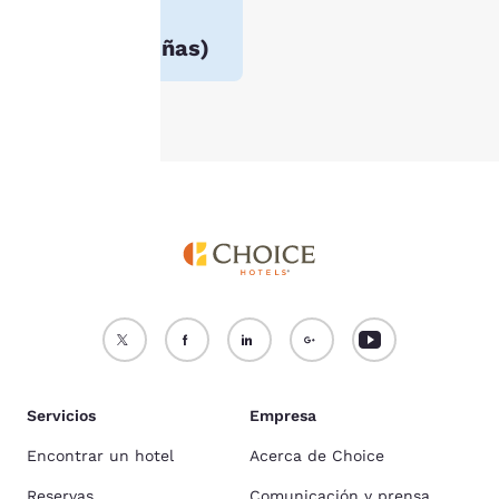
3.9
nuestra
Política de
(
28416 reseñas
)
cookies
.
Aceptar todas las cookies
Rechazar todas las cookie
Servicios
Empresa
Encontrar un hotel
Acerca de Choice
Reservas
Comunicación y prensa