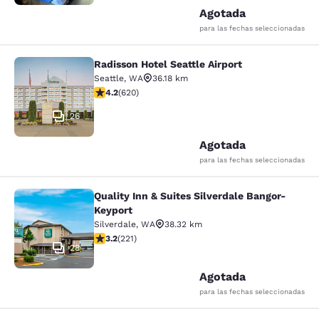
Agotada
para las fechas seleccionadas
Radisson Hotel Seattle Airport
Radisson Hotel Seattle Airport
Seattle
,
WA
36.18 km
Calificación de 4.17 estrellas. Muy bueno. 620 reseñas
4.2
(
620
)
26
Agotada
para las fechas seleccionadas
Quality Inn & Suites Silverdale Bangor-
Quality Inn & Suites Silverdale Ban
Keyport
Silverdale
,
WA
38.32 km
Calificación de 3.2 estrellas. Bueno. 221 reseñas
3.2
(
221
)
28
Agotada
para las fechas seleccionadas