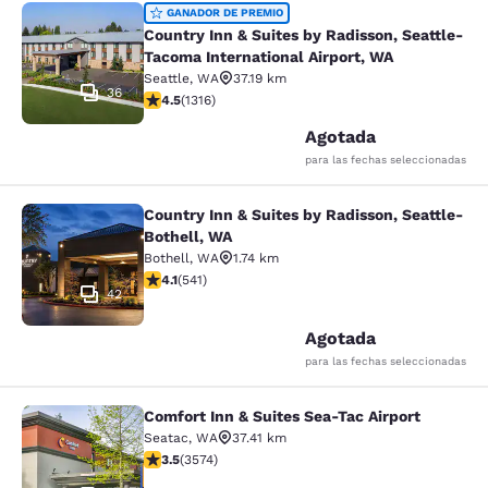
Country Inn & Suites by Radisson, S
GANADOR DE PREMIO
Country Inn & Suites by Radisson, Seattle-
Tacoma International Airport, WA
Seattle
,
WA
37.19 km
36
Calificación de 4.45 estrellas. Excelente. 1316 reseñas
4.5
(
1316
)
Agotada
para las fechas seleccionadas
Country Inn & Suites by Radisson, Seattle-
Country Inn & Suites by Radisson, S
Bothell, WA
Bothell
,
WA
1.74 km
Calificación de 4.09 estrellas. Muy bueno. 541 reseñas
4.1
(
541
)
42
Agotada
para las fechas seleccionadas
Comfort Inn & Suites Sea-Tac Airport
Comfort Inn & Suites Sea-Tac Airpor
Seatac
,
WA
37.41 km
Calificación de 3.53 estrellas. Bueno. 3574 reseñas
3.5
(
3574
)