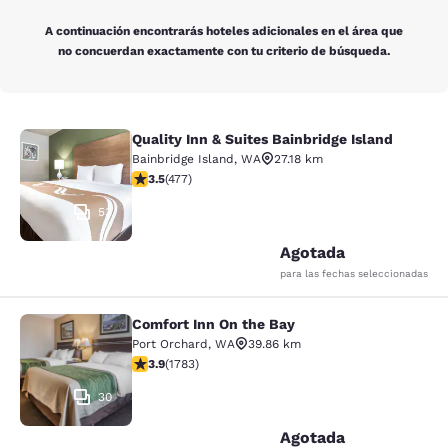
A continuación encontrarás hoteles adicionales en el área que
no concuerdan exactamente con tu criterio de búsqueda.
Quality Inn & Suites Bainbridge Island
Quality Inn & Suites Bainbridge Isla
Bainbridge Island
,
WA
27.18 km
Calificación de 3.54 estrellas. Bueno. 477 reseñas
3.5
(
477
)
53
Agotada
para las fechas seleccionadas
Comfort Inn On the Bay
Comfort Inn On the Bay
Port Orchard
,
WA
39.86 km
Calificación de 3.94 estrellas. Bueno. 1783 reseñas
3.9
(
1783
)
30
Agotada