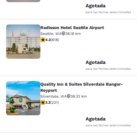
Agotada
para las fechas seleccionadas
Radisson Hotel Seattle Airport
Radisson Hotel Seattle Airport
Seattle
,
WA
36.18 km
Calificación de 4.17 estrellas. Muy bueno. 618 reseñas
4.2
(
618
)
26
Agotada
para las fechas seleccionadas
Quality Inn & Suites Silverdale Bangor-
Quality Inn & Suites Silverdale Ban
Keyport
Silverdale
,
WA
38.32 km
Calificación de 3.2 estrellas. Bueno. 221 reseñas
3.2
(
221
)
28
Agotada
para las fechas seleccionadas