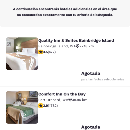
A continuación encontrarás hoteles adicionales en el área que
no concuerdan exactamente con tu criterio de búsqueda.
Quality Inn & Suites Bainbridge Island
Quality Inn & Suites Bainbridge Isla
Bainbridge Island
,
WA
27.18 km
Calificación de 3.54 estrellas. Bueno. 477 reseñas
3.5
(
477
)
53
Agotada
para las fechas seleccionadas
Comfort Inn On the Bay
Comfort Inn On the Bay
Port Orchard
,
WA
39.86 km
Calificación de 3.94 estrellas. Bueno. 1782 reseñas
3.9
(
1782
)
30
Agotada