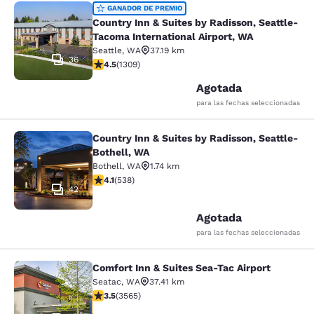
Country Inn & Suites by Radisson, S
GANADOR DE PREMIO
Country Inn & Suites by Radisson, Seattle-
Tacoma International Airport, WA
Seattle
,
WA
37.19 km
36
Calificación de 4.45 estrellas. Excelente. 1309 reseñas
4.5
(
1309
)
Agotada
para las fechas seleccionadas
Country Inn & Suites by Radisson, Seattle-
Country Inn & Suites by Radisson, S
Bothell, WA
Bothell
,
WA
1.74 km
Calificación de 4.09 estrellas. Muy bueno. 538 reseñas
4.1
(
538
)
42
Agotada
para las fechas seleccionadas
Comfort Inn & Suites Sea-Tac Airport
Comfort Inn & Suites Sea-Tac Airpor
Seatac
,
WA
37.41 km
Calificación de 3.53 estrellas. Bueno. 3565 reseñas
3.5
(
3565
)