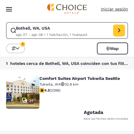
Carga completada
Saltar A Contenido Principal
Iniciar sesión
Bothell, WA, USA
Modificar búsqueda para Bothell, WA, USA. Fecha de entrada ago 07, f
ago 07 - ago 08
•
1 habitación, 1 huésped
1
Map
Ordenar y filtrar
1 filtro seleccionado actualmente
1 hoteles cerca de Bothell, WA, USA coinciden con tus filtros
Comfort Suites Airport Tukwila Seattle
Comfort Suites Airport Tukwila Seat
Tukwila
,
WA
32.9 km
Calificación de 4.3 estrellas. Excelente. 2266 reseñas
4.3
(
2266
)
24
Agotada
para las fechas seleccionadas