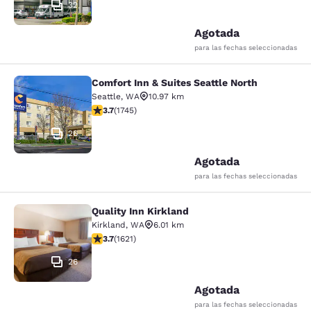
32
Agotada
para las fechas seleccionadas
Comfort Inn & Suites Seattle North
Comfort Inn & Suites Seattle North
Seattle
,
WA
10.97 km
Calificación de 3.74 estrellas. Bueno. 1745 reseñas
3.7
(
1745
)
26
Agotada
para las fechas seleccionadas
Quality Inn Kirkland
Quality Inn Kirkland
Kirkland
,
WA
6.01 km
Calificación de 3.69 estrellas. Bueno. 1621 reseñas
3.7
(
1621
)
26
Agotada
para las fechas seleccionadas