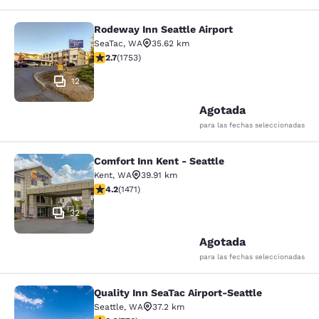
Rodeway Inn Seattle Airport
Rodeway Inn Seattle Airport
SeaTac
,
WA
35.62 km
Calificación de 2.68 estrellas. Razonable. 1753 reseña
2.7
(
1753
)
12
Agotada
para las fechas seleccionadas
Comfort Inn Kent - Seattle
Comfort Inn Kent - Seattle
Kent
,
WA
39.91 km
Calificación de 4.22 estrellas. Excelente. 1471 reseñas
4.2
(
1471
)
32
Agotada
para las fechas seleccionadas
Quality Inn SeaTac Airport-Seattle
Quality Inn SeaTac Airport-Seattle
Seattle
,
WA
37.2 km