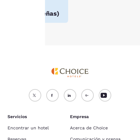
3.9
nuestra
Política de
(
28365 reseñas
)
cookies
.
Aceptar todas las cookies
Rechazar todas las cookie
Servicios
Empresa
Encontrar un hotel
Acerca de Choice
Reservas
Comunicación y prensa