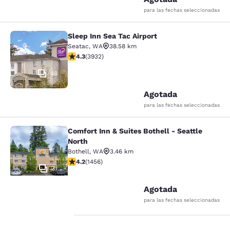
para las fechas seleccionadas
Sleep Inn Sea Tac Airport
Sleep Inn Sea Tac Airport
Seatac
,
WA
38.58 km
Calificación de 4.32 estrellas. Excelente. 3932 reseña
4.3
(
3932
)
48
Agotada
para las fechas seleccionadas
Comfort Inn & Suites Bothell - Seattle
Comfort Inn & Suites Bothell - Seatt
North
Bothell
,
WA
3.46 km
Calificación de 4.17 estrellas. Muy bueno. 1456 reseña
4.2
(
1456
)
31
Agotada
para las fechas seleccionadas
Tu