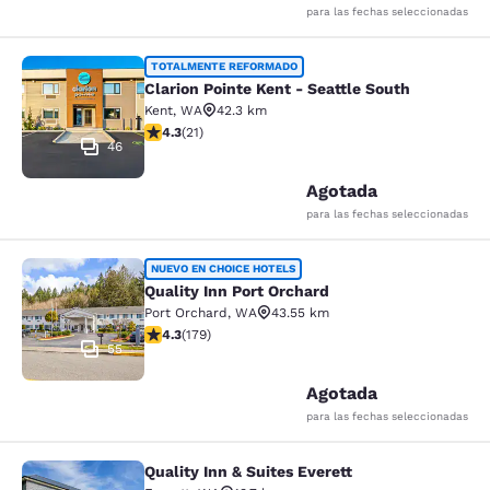
para las fechas seleccionadas
Clarion Pointe Kent - Seattle South
TOTALMENTE REFORMADO
Clarion Pointe Kent - Seattle South
Kent
,
WA
42.3 km
Calificación de 4.33 estrellas. Excelente. 21 reseñas
4.3
(
21
)
46
Agotada
para las fechas seleccionadas
Quality Inn Port Orchard
NUEVO EN CHOICE HOTELS
Quality Inn Port Orchard
Port Orchard
,
WA
43.55 km
Calificación de 4.27 estrellas. Excelente. 179 reseñas
4.3
(
179
)
55
Agotada
para las fechas seleccionadas
Quality Inn & Suites Everett
Quality Inn & Suites Everett