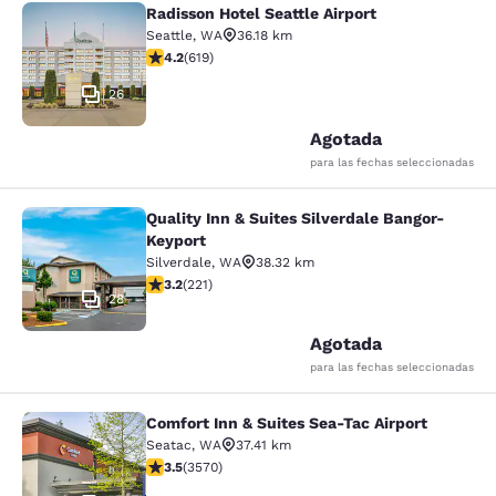
Radisson Hotel Seattle Airport
Radisson Hotel Seattle Airport
Seattle
,
WA
36.18 km
Calificación de 4.17 estrellas. Muy bueno. 619 reseñas
4.2
(
619
)
26
Agotada
para las fechas seleccionadas
Quality Inn & Suites Silverdale Bangor-
Quality Inn & Suites Silverdale Ban
Keyport
Silverdale
,
WA
38.32 km
Calificación de 3.2 estrellas. Bueno. 221 reseñas
3.2
(
221
)
28
Agotada
para las fechas seleccionadas
Comfort Inn & Suites Sea-Tac Airport
Comfort Inn & Suites Sea-Tac Airpor
Seatac
,
WA
37.41 km
Calificación de 3.53 estrellas. Bueno. 3570 reseñas
3.5
(
3570
)