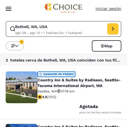
Carga completada
Saltar A Contenido Principal
Iniciar sesión
Bothell, WA, USA
Modificar búsqueda para Bothell, WA, USA. Fecha de entrada ago 09, fe
ago 09 - ago 10
•
1 habitación, 1 huésped
1
Map
Ordenar y filtrar
1 filtro seleccionado actualmente
2 hoteles cerca de Bothell, WA, USA coinciden con tus filtros
Country Inn & Suites by Radisson, S
GANADOR DE PREMIO
Country Inn & Suites by Radisson, Seattle-
Tacoma International Airport, WA
Seattle
,
WA
37.19 km
36
Calificación de 4.45 estrellas. Excelente. 1312 reseñas
4.5
(
1312
)
Agotada
para las fechas seleccionadas
Country Inn & Suites by Radisson, Seattle-