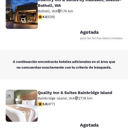
Country Inn & Suites by Radisson, S
Bothell, WA
Bothell
,
WA
1.74 km
Calificación de 4.09 estrellas. Muy bueno. 539 reseñas
4.1
(
539
)
42
Agotada
para las fechas seleccionadas
A continuación encontrarás hoteles adicionales en el área que
no concuerdan exactamente con tu criterio de búsqueda.
Quality Inn & Suites Bainbridge Island
Quality Inn & Suites Bainbridge Isla
Bainbridge Island
,
WA
27.18 km
Calificación de 3.54 estrellas. Bueno. 477 reseñas
3.5
(
477
)
53
Agotada