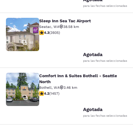
para las fechas seleccionadas
Sleep Inn Sea Tac Airport
Sleep Inn Sea Tac Airport
Seatac
,
WA
38.58 km
Calificación de 4.32 estrellas. Excelente. 3935 reseña
4.3
(
3935
)
48
Agotada
para las fechas seleccionadas
Comfort Inn & Suites Bothell - Seattle
Comfort Inn & Suites Bothell - Seatt
North
Bothell
,
WA
3.46 km
Calificación de 4.17 estrellas. Muy bueno. 1457 reseña
4.2
(
1457
)
31
Agotada
para las fechas seleccionadas