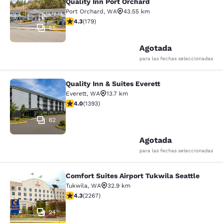
Quality Inn Port Orchard
Port Orchard
,
WA
43.55 km
Calificación de 4.27 estrellas. Excelente. 179 reseñas
4.3
(
179
)
55
Agotada
para las fechas seleccionadas
Quality Inn & Suites Everett
Quality Inn & Suites Everett
Everett
,
WA
13.7 km
Calificación de 3.98 estrellas. Bueno. 1393 reseñas
4.0
(
1393
)
62
Agotada
para las fechas seleccionadas
Comfort Suites Airport Tukwila Seattle
Comfort Suites Airport Tukwila Seat
Tukwila
,
WA
32.9 km
Calificación de 4.3 estrellas. Excelente. 2267 reseñas
4.3
(
2267
)
24