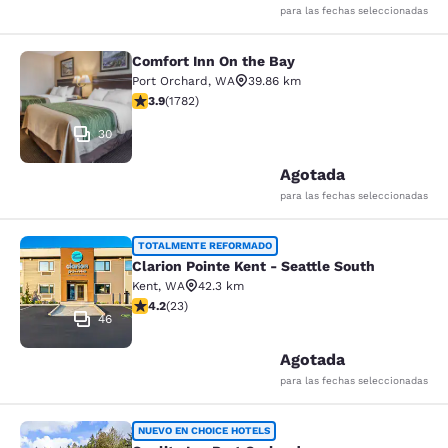
para las fechas seleccionadas
Comfort Inn On the Bay
Comfort Inn On the Bay
Port Orchard
,
WA
39.86 km
Calificación de 3.94 estrellas. Bueno. 1782 reseñas
3.9
(
1782
)
30
Agotada
para las fechas seleccionadas
Clarion Pointe Kent - Seattle South
TOTALMENTE REFORMADO
Clarion Pointe Kent - Seattle South
Kent
,
WA
42.3 km
Calificación de 4.22 estrellas. Excelente. 23 reseñas
4.2
(
23
)
46
Agotada
para las fechas seleccionadas
Quality Inn Port Orchard
NUEVO EN CHOICE HOTELS