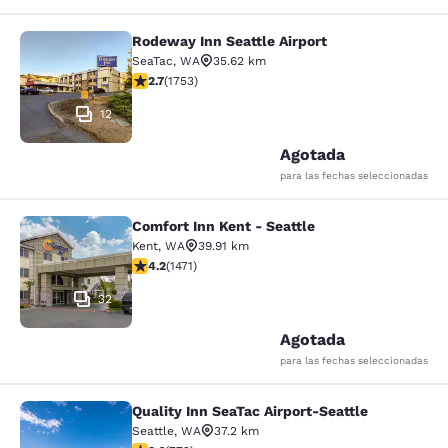
Rodeway Inn Seattle Airport
Rodeway Inn Seattle Airport
SeaTac
,
WA
35.62 km
Calificación de 2.68 estrellas. Razonable. 1753 reseña
2.7
(
1753
)
12
Agotada
para las fechas seleccionadas
Comfort Inn Kent - Seattle
Comfort Inn Kent - Seattle
Kent
,
WA
39.91 km
Calificación de 4.22 estrellas. Excelente. 1471 reseñas
4.2
(
1471
)
32
Agotada
para las fechas seleccionadas
Quality Inn SeaTac Airport-Seattle
Quality Inn SeaTac Airport-Seattle
Seattle
,
WA
37.2 km