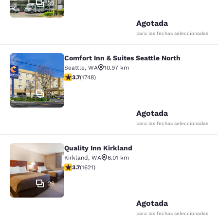
32
Agotada
para las fechas seleccionadas
Comfort Inn & Suites Seattle North
Comfort Inn & Suites Seattle North
Seattle
,
WA
10.97 km
Calificación de 3.74 estrellas. Bueno. 1748 reseñas
3.7
(
1748
)
26
Agotada
para las fechas seleccionadas
Quality Inn Kirkland
Quality Inn Kirkland
Kirkland
,
WA
6.01 km
Calificación de 3.69 estrellas. Bueno. 1621 reseñas
3.7
(
1621
)
26
Agotada
para las fechas seleccionadas