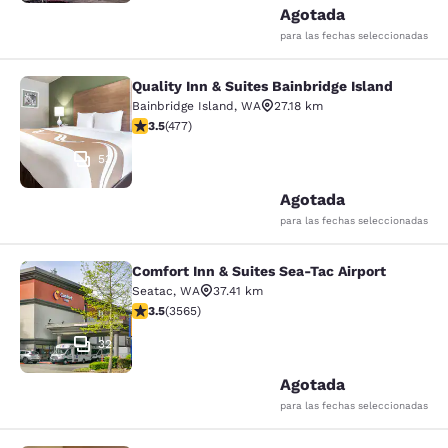
Agotada
para las fechas seleccionadas
Quality Inn & Suites Bainbridge Island
Quality Inn & Suites Bainbridge Isla
Bainbridge Island
,
WA
27.18 km
Calificación de 3.54 estrellas. Bueno. 477 reseñas
3.5
(
477
)
53
Agotada
para las fechas seleccionadas
Comfort Inn & Suites Sea-Tac Airport
Comfort Inn & Suites Sea-Tac Airpor
Seatac
,
WA
37.41 km
Calificación de 3.53 estrellas. Bueno. 3565 reseñas
3.5
(
3565
)
32
Agotada
para las fechas seleccionadas