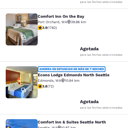
para las fechas seleccionadas
Comfort Inn On the Bay
Comfort Inn On the Bay
Port Orchard
,
WA
39.86 km
Calificación de 3.94 estrellas. Bueno. 1782 reseñas
3.9
(
1782
)
30
Agotada
para las fechas seleccionadas
Econo Lodge Edmonds North Seattl
AHORRA EN ESTANCIAS DE MÁS DE 7 NOCHES
Econo Lodge Edmonds North Seattle
Edmonds
,
WA
10.64 km
Calificación de 3.82 estrellas. Bueno. 72 reseñas
3.8
(
72
)
34
Agotada
para las fechas seleccionadas
Comfort Inn & Suites Seattle North
Comfort Inn & Suites Seattle North
Seattle
,
WA
10.97 km