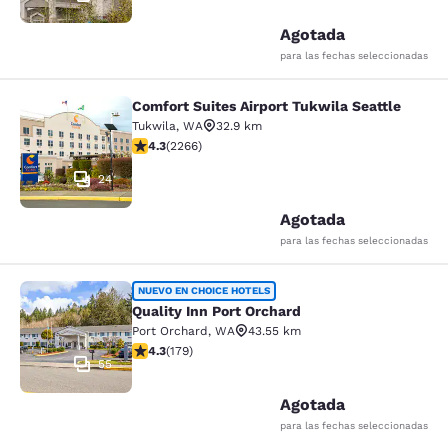
Agotada
para las fechas seleccionadas
Comfort Suites Airport Tukwila Seattle
Comfort Suites Airport Tukwila Seat
Tukwila
,
WA
32.9 km
Calificación de 4.3 estrellas. Excelente. 2266 reseñas
4.3
(
2266
)
24
Agotada
para las fechas seleccionadas
Quality Inn Port Orchard
NUEVO EN CHOICE HOTELS
Quality Inn Port Orchard
Port Orchard
,
WA
43.55 km
Calificación de 4.27 estrellas. Excelente. 179 reseñas
4.3
(
179
)
55
Agotada
para las fechas seleccionadas