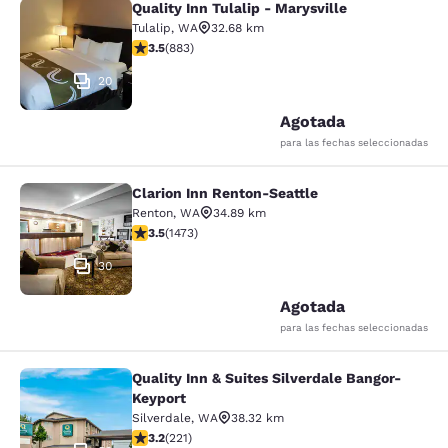
Quality Inn Tulalip - Marysville
Quality Inn Tulalip - Marysville
Tulalip
,
WA
32.68 km
Calificación de 3.53 estrellas. Bueno. 883 reseñas
3.5
(
883
)
20
Agotada
para las fechas seleccionadas
Clarion Inn Renton-Seattle
Clarion Inn Renton-Seattle
Renton
,
WA
34.89 km
Calificación de 3.46 estrellas. Bueno. 1473 reseñas
3.5
(
1473
)
30
Agotada
para las fechas seleccionadas
Quality Inn & Suites Silverdale Bangor-
Quality Inn & Suites Silverdale Ban
Keyport
Silverdale
,
WA
38.32 km
Calificación de 3.2 estrellas. Bueno. 221 reseñas
3.2
(
221
)