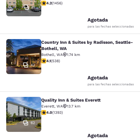
Calificación de 4.17 estrellas. Muy bueno. 1456 reseña
4.2
(
1456
)
31
Agotada
para las fechas seleccionadas
Country Inn & Suites by Radisson, Seattle-
Country Inn & Suites by Radisson, S
Bothell, WA
Bothell
,
WA
1.74 km
Calificación de 4.09 estrellas. Muy bueno. 538 reseñas
4.1
(
538
)
42
Agotada
para las fechas seleccionadas
Quality Inn & Suites Everett
Quality Inn & Suites Everett
Everett
,
WA
13.7 km
Calificación de 3.98 estrellas. Bueno. 1393 reseñas
4.0
(
1393
)
62
Agotada