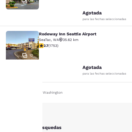
28
Agotada
para las fechas seleccionadas
Rodeway Inn Seattle Airport
Rodeway Inn Seattle Airport
SeaTac
,
WA
35.62 km
Calificación de 2.68 estrellas. Razonable. 1753 reseña
2.7
(
1753
)
12
Agotada
para las fechas seleccionadas
Tu
Inicio
Es Es
Washington
privacidad
es
importante
Otras Bothell búsquedas