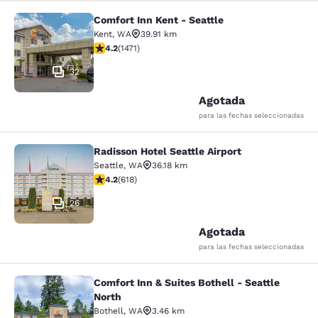
Comfort Inn Kent - Seattle
Comfort Inn Kent - Seattle
Kent
,
WA
39.91 km
Calificación de 4.22 estrellas. Excelente. 1471 reseñas
4.2
(
1471
)
32
Agotada
para las fechas seleccionadas
Radisson Hotel Seattle Airport
Radisson Hotel Seattle Airport
Seattle
,
WA
36.18 km
Calificación de 4.17 estrellas. Muy bueno. 618 reseñas
4.2
(
618
)
26
Agotada
para las fechas seleccionadas
Comfort Inn & Suites Bothell - Seattle
Comfort Inn & Suites Bothell - Seatt
North
Bothell
,
WA
3.46 km