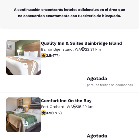
A continuación encontrarás hoteles adicionales en el área que
no concuerdan exactamente con tu criterio de búsqueda.
Quality Inn & Suites Bainbridge Island
Quality Inn & Suites Bainbridge Isla
Bainbridge Island
,
WA
22.31 km
Calificación de 3.54 estrellas. Bueno. 477 reseñas
3.5
(
477
)
53
Agotada
para las fechas seleccionadas
Comfort Inn On the Bay
Comfort Inn On the Bay
Port Orchard
,
WA
35.29 km
Calificación de 3.94 estrellas. Bueno. 1782 reseñas
3.9
(
1782
)
30
Agotada