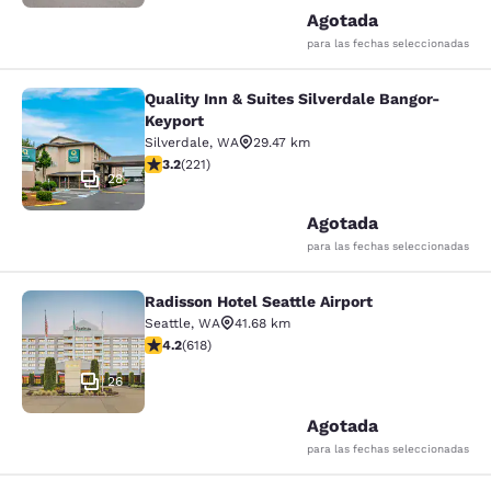
Agotada
para las fechas seleccionadas
Quality Inn & Suites Silverdale Bangor-
Quality Inn & Suites Silverdale Ban
Keyport
Silverdale
,
WA
29.47 km
Calificación de 3.2 estrellas. Bueno. 221 reseñas
3.2
(
221
)
28
Agotada
para las fechas seleccionadas
Radisson Hotel Seattle Airport
Radisson Hotel Seattle Airport
Seattle
,
WA
41.68 km
Calificación de 4.17 estrellas. Muy bueno. 618 reseñas
4.2
(
618
)
26
Agotada
para las fechas seleccionadas