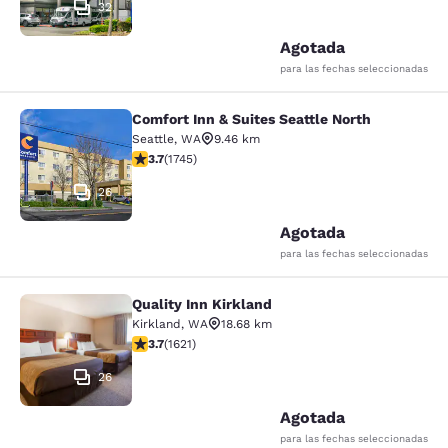
32
Agotada
para las fechas seleccionadas
Comfort Inn & Suites Seattle North
Comfort Inn & Suites Seattle North
Seattle
,
WA
9.46 km
Calificación de 3.74 estrellas. Bueno. 1745 reseñas
3.7
(
1745
)
26
Agotada
para las fechas seleccionadas
Quality Inn Kirkland
Quality Inn Kirkland
Kirkland
,
WA
18.68 km
Calificación de 3.69 estrellas. Bueno. 1621 reseñas
3.7
(
1621
)
26
Agotada
para las fechas seleccionadas