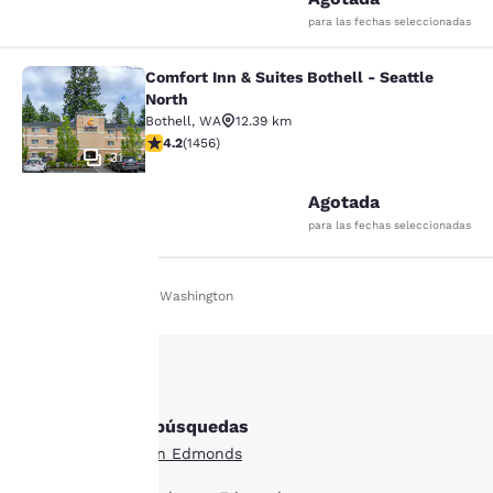
para las fechas seleccionadas
Comfort Inn & Suites Bothell - Seattle
Comfort Inn & Suites Bothell - Seatt
North
Bothell
,
WA
12.39 km
Calificación de 4.17 estrellas. Muy bueno. 1456 reseña
4.2
(
1456
)
31
Agotada
para las fechas seleccionadas
Tu
Inicio
Es Es
Washington
privacidad
es
importante
Otras Edmonds búsquedas
para
Todos los hoteles en Edmonds
nosotros.