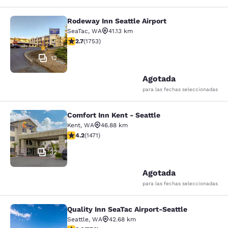
Rodeway Inn Seattle Airport
Rodeway Inn Seattle Airport
SeaTac
,
WA
41.13 km
Calificación de 2.68 estrellas. Razonable. 1753 reseña
2.7
(
1753
)
12
Agotada
para las fechas seleccionadas
Comfort Inn Kent - Seattle
Comfort Inn Kent - Seattle
Kent
,
WA
46.88 km
Calificación de 4.22 estrellas. Excelente. 1471 reseñas
4.2
(
1471
)
32
Agotada
para las fechas seleccionadas
Quality Inn SeaTac Airport-Seattle
Quality Inn SeaTac Airport-Seattle
Seattle
,
WA
42.68 km