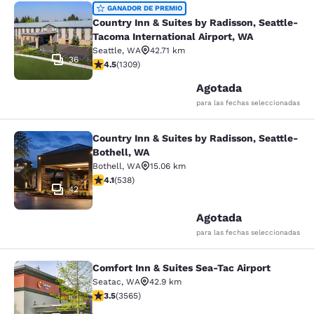
Country Inn & Suites by Radisson, S
GANADOR DE PREMIO
Country Inn & Suites by Radisson, Seattle-
Tacoma International Airport, WA
Seattle
,
WA
42.71 km
36
Calificación de 4.45 estrellas. Excelente. 1309 reseñas
4.5
(
1309
)
Agotada
para las fechas seleccionadas
Country Inn & Suites by Radisson, Seattle-
Country Inn & Suites by Radisson, S
Bothell, WA
Bothell
,
WA
15.06 km
Calificación de 4.09 estrellas. Muy bueno. 538 reseñas
4.1
(
538
)
42
Agotada
para las fechas seleccionadas
Comfort Inn & Suites Sea-Tac Airport
Comfort Inn & Suites Sea-Tac Airpor
Seatac
,
WA
42.9 km
Calificación de 3.53 estrellas. Bueno. 3565 reseñas
3.5
(
3565
)