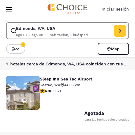
Carga completada
Saltar A Contenido Principal
Iniciar sesión
Edmonds, WA, USA
Modificar búsqueda para Edmonds, WA, USA. Fecha de entrada ago 07, 
ago 07 - ago 08
•
1 habitación, 1 huésped
1
Map
Ordenar y filtrar
1 filtro seleccionado actualmente
1 hoteles cerca de Edmonds, WA, USA coinciden con tus filtros
Sleep Inn Sea Tac Airport
Sleep Inn Sea Tac Airport
Seatac
,
WA
44.06 km
Calificación de 4.32 estrellas. Excelente. 3932 reseña
4.3
(
3932
)
48
Agotada
para las fechas seleccionadas