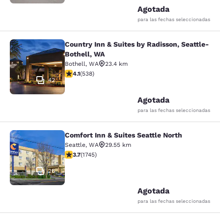
Agotada
para las fechas seleccionadas
Country Inn & Suites by Radisson, Seattle-
Country Inn & Suites by Radisson, S
Bothell, WA
Bothell
,
WA
23.4 km
Calificación de 4.09 estrellas. Muy bueno. 538 reseñas
4.1
(
538
)
42
Agotada
para las fechas seleccionadas
Comfort Inn & Suites Seattle North
Comfort Inn & Suites Seattle North
Seattle
,
WA
29.55 km
Calificación de 3.74 estrellas. Bueno. 1745 reseñas
3.7
(
1745
)
26
Agotada
para las fechas seleccionadas