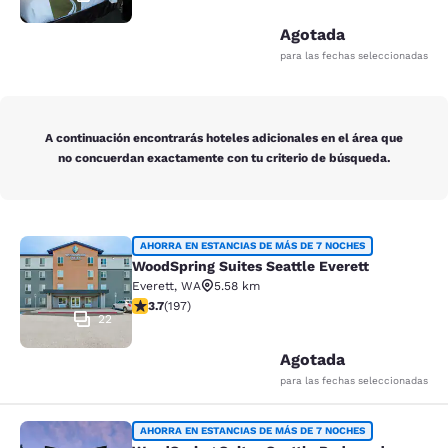
Agotada
para las fechas seleccionadas
A continuación encontrarás hoteles adicionales en el área que
no concuerdan exactamente con tu criterio de búsqueda.
WoodSpring Suites Seattle Everett
AHORRA EN ESTANCIAS DE MÁS DE 7 NOCHES
WoodSpring Suites Seattle Everett
Everett
,
WA
5.58 km
Calificación de 3.7 estrellas. Bueno. 197 reseñas
3.7
(
197
)
22
Agotada
para las fechas seleccionadas
WoodSpring Suites Seattle Redmon
AHORRA EN ESTANCIAS DE MÁS DE 7 NOCHES