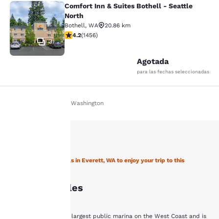
Comfort Inn & Suites Bothell - Seattle
Comfort Inn & Suites Bothell - Seatt
North
Bothell
,
WA
20.86 km
Calificación de 4.17 estrellas. Muy bueno. 1456 reseña
4.2
(
1456
)
31
Agotada
para las fechas seleccionadas
Inicio
Es Es
Washington
Tu
privacidad
Stay with Choice Hotels in Everett, WA to enjoy your trip to this
es
Northwestern state
Everett Hoteles
importante
para
Everett is home to the largest public marina on the West Coast and is