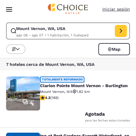
Carga completada
Saltar A Contenido Principal
Iniciar sesión
Mount Vernon, WA, USA
Modificar búsqueda para Mount Vernon, WA, USA. Fecha de entrada ago 
ago 06 - ago 07
•
1 habitación, 1 huésped
Map
Ordenar y filtrar
7 hoteles cerca de Mount Vernon, WA, USA
Clarion Pointe Mount Vernon - Burli
TOTALMENTE REFORMADO
Clarion Pointe Mount Vernon - Burlington
Mount Vernon
,
WA
1.82 km
Calificación de 4.24 estrellas. Excelente. 189 reseñas
4.2
(
189
)
47
Agotada
para las fechas seleccionadas
Inn at Port Gardner-Everett Waterfront, an