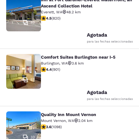
Inn at Port Gardner-Everett Waterfr
Ascend Collection Hotel
Everett
,
WA
48.2 km
Calificación de 4.49 estrellas. Excelente. 820 reseñas
4.5
(
820
)
43
Agotada
para las fechas seleccionadas
Comfort Suites Burlington near I-5
Comfort Suites Burlington near I-5
Burlington
,
WA
3.6 km
Calificación de 4.4 estrellas. Excelente. 901 reseñas
4.4
(
901
)
57
Agotada
para las fechas seleccionadas
Quality Inn Mount Vernon
Quality Inn Mount Vernon
Mount Vernon
,
WA
2.04 km
Calificación de 3.6 estrellas. Bueno. 1098 reseñas
3.6
(
1098
)
33