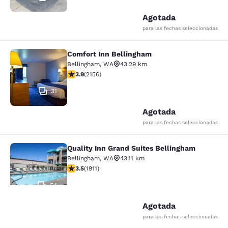
Agotada
para las fechas seleccionadas
Comfort Inn Bellingham
Comfort Inn Bellingham
Bellingham
,
WA
43.29 km
Calificación de 3.92 estrellas. Bueno. 2156 reseñas
3.9
(
2156
)
31
Agotada
para las fechas seleccionadas
Quality Inn Grand Suites Bellingham
Quality Inn Grand Suites Bellingham
Bellingham
,
WA
43.11 km
Calificación de 3.54 estrellas. Bueno. 1911 reseñas
3.5
(
1911
)
54
Agotada
para las fechas seleccionadas