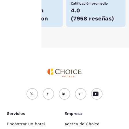
Para obtener más
Número de hoteles
Calificación promedio
información, consulta
7 hoteles en
4.0
nuestra
Política de
Mount Vernon
(
7958 reseñas
)
cookies
.
Aceptar todas las cookies
Rechazar todas las cookie
Servicios
Empresa
Encontrar un hotel
Acerca de Choice